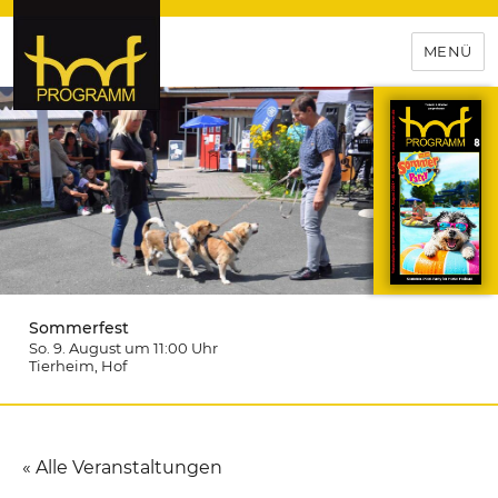
MENÜ
hof-programm – das
Veranstaltungsportal für
Hochfranken
Sommerfest
So. 9. August um 11:00
Uhr
Tierheim
, Hof
« Alle Veranstaltungen