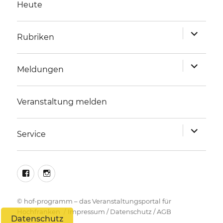
Heute
Unterme
Rubriken
anzeigen
Unterme
Meldungen
anzeigen
Veranstaltung melden
Unterme
Service
anzeigen
facebook
instagram
©
hof-programm – das Veranstaltungsportal für
Hochfranken
Impressum
/
Datenschutz
/
AGB
Datenschutz