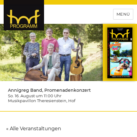
MENÜ
hof-programm – das
Veranstaltungsportal für
Hochfranken
Annigreg Band, Promenadenkonzert
So. 16. August um 11:00
Uhr
Musikpavillon Theresienstein
, Hof
« Alle Veranstaltungen