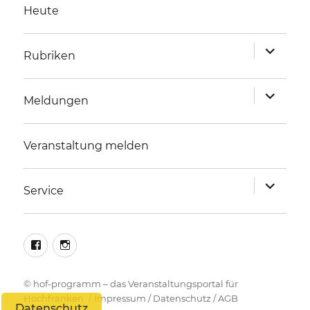
Heute
Unterme
Rubriken
anzeigen
Unterme
Meldungen
anzeigen
Veranstaltung melden
Unterme
Service
anzeigen
facebook
instagram
©
hof-programm – das Veranstaltungsportal für
Hochfranken
Impressum
/
Datenschutz
/
AGB
Datenschutz