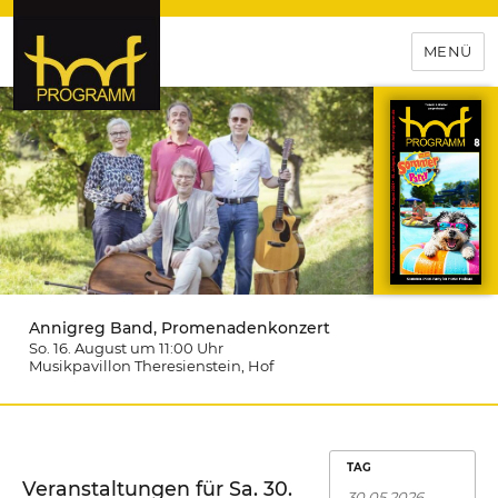
MENÜ
hof-programm – das
Veranstaltungsportal für
Hochfranken
Annigreg Band, Promenadenkonzert
So. 16. August um 11:00
Uhr
Musikpavillon Theresienstein
, Hof
TAG
Veranstaltungen für Sa. 30.