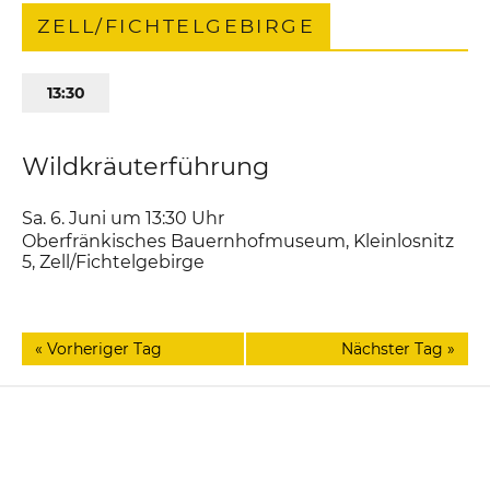
ZELL/FICHTELGEBIRGE
13:30
Wildkräuterführung
Sa. 6. Juni um 13:30
Uhr
Oberfränkisches Bauernhofmuseum
,
Kleinlosnitz
5
Zell/Fichtelgebirge
«
Vorheriger Tag
Nächster Tag
»