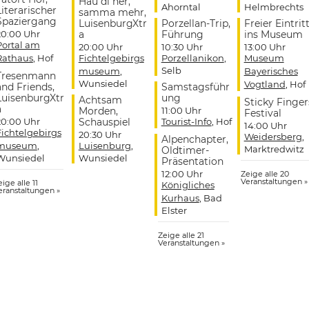
Hau di her,
Ahorntal
Helmbrechts
Literarischer
samma mehr,
Spaziergang
LuisenburgXtr
Porzellan-Trip,
Freier Eintrit
20:00 Uhr
a
Führung
ins Museum
Portal am
20:00 Uhr
10:30 Uhr
13:00 Uhr
Rathaus
, Hof
Fichtelgebirgs
Porzellanikon
,
Museum
Selb
museum
,
Bayerisches
Tresenmann
Wunsiedel
Vogtland
, Hof
and Friends,
Samstagsführ
LuisenburgXtr
ung
Achtsam
Sticky Finger
a
Morden,
11:00 Uhr
Festival
20:00 Uhr
Schauspiel
Tourist-Info
, Hof
14:00 Uhr
Fichtelgebirgs
20:30 Uhr
Weidersberg
,
Alpenchapter,
museum
,
Luisenburg
,
Marktredwitz
Oldtimer-
Wunsiedel
Wunsiedel
Präsentation
12:00 Uhr
Zeige alle 20
Veranstaltungen »
ige alle 11
Königliches
eranstaltungen »
Kurhaus
, Bad
Elster
Zeige alle 21
Veranstaltungen »