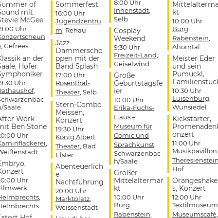
8:00 Uhr
Summer of
Sommerfest
Mittelalterm
Innenstadt
,
Sound mit
kt
16:00 Uhr
Selb
Stevie McGee
Jugendzentru
10:00 Uhr
19:00 Uhr
Burg
m
, Rehau
Cosplay
Konzertscheun
Weekend
Rabenstein
,
Jazz-
e
, Gefrees
Ahorntal
9:30 Uhr
Dämmerscho
Freizeit-Land
,
Klassik an der
ppen mit der
Meister Eder
Geiselwind
Saale, Hofer
Band Splash
und sein
Symphoniker
Pumuckl,
17:00 Uhr
Große
Familienstüc
19:30 Uhr
Rosenthal-
Geburtstagsfe
Rathaushof
,
ier
10:30 Uhr
Theater
, Selb
Luisenburg
,
Schwarzenbac
10:00 Uhr
Stern-Combo
h/Saale
Wunsiedel
Erika-Fuchs-
Meissen,
Haus –
After Work
Kickstarter,
Konzert
mit Ben Stone
Museum für
Promenaden
19:30 Uhr
onzert
20:00 Uhr
Comic und
König Albert
Kaminflackerei
,
11:00 Uhr
Sprachkunst
,
Theater
, Bad
Musikpavillon
Weißenstadt
Schwarzenbac
Elster
Theresienstei
h/Saale
Embryo,
Abenteuerlich
Hof
Konzert
Großer
e
20:00 Uhr
Mittelaltermar
Orangeshake
Nachtführung
Filmwerk
kt
s, Konzert
20:00 Uhr
Helmbrechts
,
10:00 Uhr
12:00 Uhr
Marktplatz
,
Burg
Textilmuseum
Helmbrechts
Weissenstadt
Rabenstein
,
Museumscafé
,
Tatort Hof,