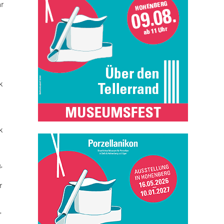
ar
k
k
n
,
r
,