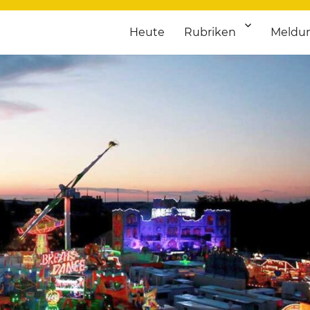
Heute
Rubriken
Meldu
franken. Täglich aktuelle Termine von Kultur bis Sport, von Theater
nstaltungsportal für Hochfran