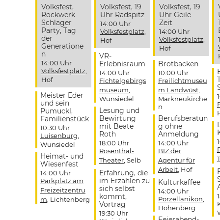
Volksfest,
Volksfest, 19
Volksfest, 19
Rockwerk
Uhr Radspitz
Uhr Geile
Schlager
Zeit
14:00 Uhr
Party, Tag
Volksfestplatz
,
14:00 Uhr
der
Volksfestplatz
,
Hof
Generatione
Hof
n
VR-
14:00 Uhr
Erlebnisraum
Brotbacken
Volksfestplatz
,
14:00 Uhr
10:00 Uhr
Hof
Fichtelgebirgs
Freilichtmuseu
museum
,
m Landwüst
,
Meister Eder
Wunsiedel
Markneukirche
und sein
n
Lesung und
Pumuckl,
Bewirtung
Berufsberatun
Familienstück
mit Beate
g ohne
10:30 Uhr
Roth
Anmeldung
Luisenburg
,
18:00 Uhr
14:00 Uhr
Wunsiedel
Rosenthal-
BIZ der
Heimat- und
Theater
, Selb
Agentur für
Wiesenfest
Arbeit
, Hof
Erfahrung, die
14:00 Uhr
im Erzählen zu
Parkplatz am
Kulturkaffee
sich selbst
Freizeitzentru
14:00 Uhr
kommt,
Porzellanikon
,
m
, Lichtenberg
Vortrag
Hohenberg
19:30 Uhr
Feierabend-