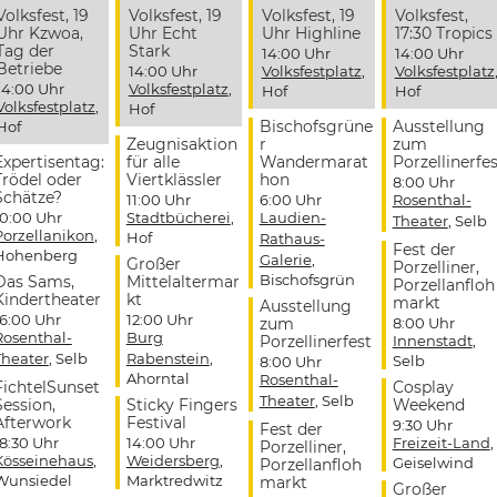
Volksfest, 19
Volksfest, 19
Volksfest, 19
Volksfest,
Uhr Kzwoa,
Uhr Echt
Uhr Highline
17:30 Tropics
Tag der
Stark
14:00 Uhr
14:00 Uhr
Betriebe
14:00 Uhr
Volksfestplatz
,
Volksfestplatz
14:00 Uhr
Volksfestplatz
,
Hof
Hof
Volksfestplatz
,
Hof
Bischofsgrüne
Ausstellung
Hof
Zeugnisaktion
r
zum
Expertisentag:
für alle
Wandermarat
Porzellinerfes
Trödel oder
Viertklässler
hon
8:00 Uhr
Schätze?
11:00 Uhr
6:00 Uhr
Rosenthal-
10:00 Uhr
Stadtbücherei
,
Laudien-
Theater
, Selb
Porzellanikon
,
Hof
Rathaus-
Fest der
Hohenberg
Galerie
,
Großer
Porzelliner,
Bischofsgrün
Das Sams,
Mittelaltermar
Porzellanfloh
Kindertheater
kt
markt
Ausstellung
16:00 Uhr
12:00 Uhr
zum
8:00 Uhr
Rosenthal-
Burg
Porzellinerfest
Innenstadt
,
Theater
, Selb
Rabenstein
,
Selb
8:00 Uhr
Ahorntal
Rosenthal-
FichtelSunset
Cosplay
Theater
, Selb
Session,
Sticky Fingers
Weekend
Afterwork
Festival
9:30 Uhr
Fest der
18:30 Uhr
14:00 Uhr
Freizeit-Land
,
Porzelliner,
Kösseinehaus
,
Weidersberg
,
Geiselwind
Porzellanfloh
Wunsiedel
Marktredwitz
markt
Großer