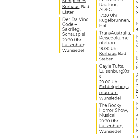
Königliches
Radtour,
Kurhaus
, Bad
ADFC
Elster
17:30 Uhr
Der Da Vinci
Kugelbrunnen
,
Code –
Hof
Sakrileg,
TransAustralia,
Schauspiel
Reisedokume
20:30 Uhr
ntation
Luisenburg
,
19:00 Uhr
Wunsiedel
Kurhaus
, Bad
Steben
Gayle Tufts,
LuisenburgXtr
a
20:00 Uhr
Fichtelgebirgs
museum
,
Wunsiedel
The Rocky
Horror Show,
Musical
20:30 Uhr
Luisenburg
,
Wunsiedel