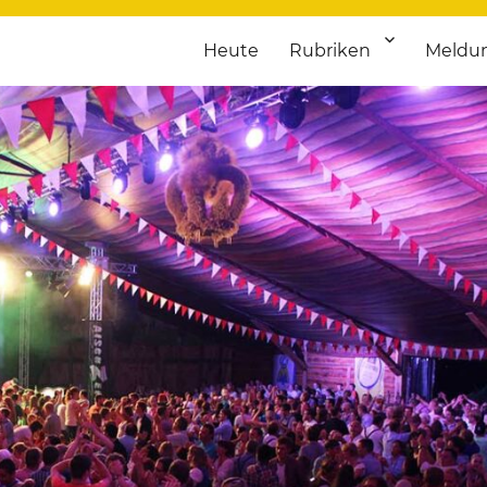
Heute
Rubriken
Meldu
franken. Täglich aktuelle Termine von Kultur bis Sport, von Theater
nstaltungsportal für Hochfran