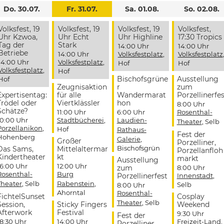
Do. 30.07.
Fr. 31.07.
Sa. 01.08.
So. 02.08.
Volksfest, 19
Volksfest, 19
Volksfest, 19
Volksfest,
Uhr Kzwoa,
Uhr Echt
Uhr Highline
17:30 Tropics
Tag der
Stark
14:00 Uhr
14:00 Uhr
Betriebe
14:00 Uhr
Volksfestplatz
,
Volksfestplatz
14:00 Uhr
Volksfestplatz
,
Hof
Hof
Volksfestplatz
,
Hof
Bischofsgrüne
Ausstellung
Hof
Zeugnisaktion
r
zum
Expertisentag:
für alle
Wandermarat
Porzellinerfes
Trödel oder
Viertklässler
hon
8:00 Uhr
Schätze?
11:00 Uhr
6:00 Uhr
Rosenthal-
10:00 Uhr
Stadtbücherei
,
Laudien-
Theater
, Selb
Porzellanikon
,
Hof
Rathaus-
Fest der
Hohenberg
Galerie
,
Großer
Porzelliner,
Bischofsgrün
Das Sams,
Mittelaltermar
Porzellanfloh
Kindertheater
kt
markt
Ausstellung
16:00 Uhr
12:00 Uhr
zum
8:00 Uhr
Rosenthal-
Burg
Porzellinerfest
Innenstadt
,
Theater
, Selb
Rabenstein
,
Selb
8:00 Uhr
Ahorntal
Rosenthal-
FichtelSunset
Cosplay
Theater
, Selb
Session,
Sticky Fingers
Weekend
Afterwork
Festival
9:30 Uhr
Fest der
18:30 Uhr
14:00 Uhr
Freizeit-Land
,
Porzelliner,