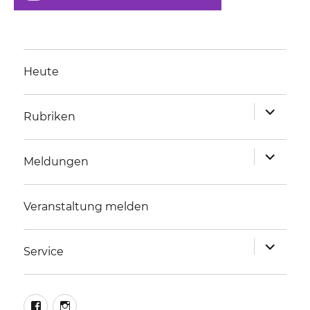
Heute
Unterme
Rubriken
anzeigen
Unterme
Meldungen
anzeigen
Veranstaltung melden
Unterme
Service
anzeigen
facebook
instagram