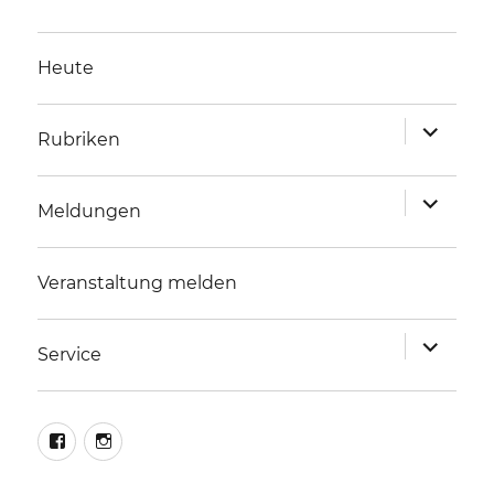
Heute
Unterme
Rubriken
anzeigen
Unterme
Meldungen
anzeigen
Veranstaltung melden
Unterme
Service
anzeigen
facebook
instagram