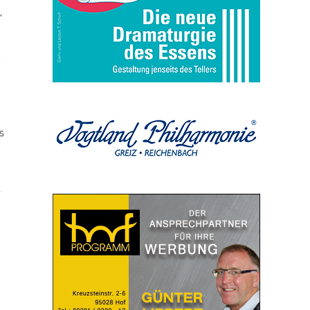
,
t
s