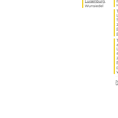
Luisenburg
,
Wunsiedel
Ze
V