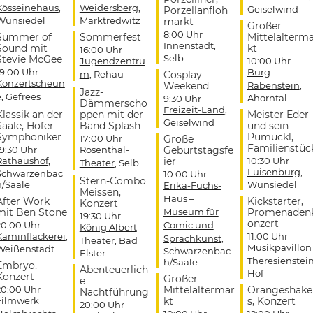
Kösseinehaus
,
Weidersberg
,
Geiselwind
Porzellanfloh
Wunsiedel
Marktredwitz
markt
Großer
8:00 Uhr
Summer of
Sommerfest
Mittelalterm
Innenstadt
,
Sound mit
kt
16:00 Uhr
Selb
Stevie McGee
Jugendzentru
10:00 Uhr
19:00 Uhr
Burg
m
, Rehau
Cosplay
Konzertscheun
Weekend
Rabenstein
,
Jazz-
e
, Gefrees
Ahorntal
9:30 Uhr
Dämmerscho
Freizeit-Land
,
Klassik an der
ppen mit der
Meister Eder
Geiselwind
Saale, Hofer
Band Splash
und sein
Symphoniker
Pumuckl,
17:00 Uhr
Große
Familienstüc
19:30 Uhr
Rosenthal-
Geburtstagsfe
Rathaushof
,
ier
10:30 Uhr
Theater
, Selb
Luisenburg
,
Schwarzenbac
10:00 Uhr
Stern-Combo
h/Saale
Wunsiedel
Erika-Fuchs-
Meissen,
Haus –
After Work
Kickstarter,
Konzert
mit Ben Stone
Museum für
Promenaden
19:30 Uhr
onzert
20:00 Uhr
Comic und
König Albert
Kaminflackerei
,
11:00 Uhr
Sprachkunst
,
Theater
, Bad
Musikpavillon
Weißenstadt
Schwarzenbac
Elster
Theresienstei
h/Saale
Embryo,
Abenteuerlich
Hof
Konzert
Großer
e
20:00 Uhr
Mittelaltermar
Orangeshake
Nachtführung
Filmwerk
kt
s, Konzert
20:00 Uhr