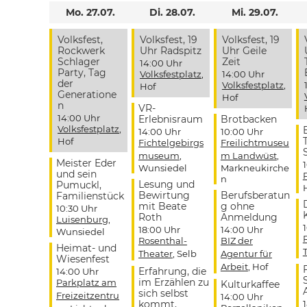
Mo. 27.07.
Di. 28.07.
Mi. 29.07.
Volksfest,
Volksfest, 19
Volksfest, 19
Rockwerk
Uhr Radspitz
Uhr Geile
Schlager
Zeit
14:00 Uhr
Party, Tag
Volksfestplatz
,
14:00 Uhr
der
Volksfestplatz
,
Hof
Generatione
Hof
n
VR-
14:00 Uhr
Erlebnisraum
Brotbacken
Volksfestplatz
,
14:00 Uhr
10:00 Uhr
Hof
Fichtelgebirgs
Freilichtmuseu
museum
,
m Landwüst
,
Meister Eder
Wunsiedel
Markneukirche
und sein
n
Lesung und
Pumuckl,
Bewirtung
Berufsberatun
Familienstück
mit Beate
g ohne
10:30 Uhr
Roth
Anmeldung
Luisenburg
,
18:00 Uhr
14:00 Uhr
Wunsiedel
Rosenthal-
BIZ der
Heimat- und
Theater
, Selb
Agentur für
Wiesenfest
Arbeit
, Hof
Erfahrung, die
14:00 Uhr
im Erzählen zu
Parkplatz am
Kulturkaffee
sich selbst
Freizeitzentru
14:00 Uhr
kommt,