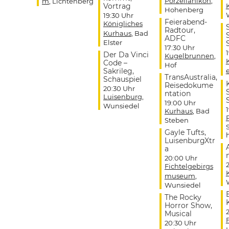
Porzellanikon
,
m
, Lichtenberg
Vortrag
Hohenberg
19:30 Uhr
Feierabend-
Königliches
Radtour,
Kurhaus
, Bad
ADFC
Elster
17:30 Uhr
Der Da Vinci
Kugelbrunnen
,
Code –
Hof
Sakrileg,
TransAustralia,
Schauspiel
Reisedokume
20:30 Uhr
ntation
Luisenburg
,
19:00 Uhr
Wunsiedel
Kurhaus
, Bad
Steben
Gayle Tufts,
LuisenburgXtr
a
20:00 Uhr
Fichtelgebirgs
museum
,
Wunsiedel
The Rocky
Horror Show,
Musical
20:30 Uhr