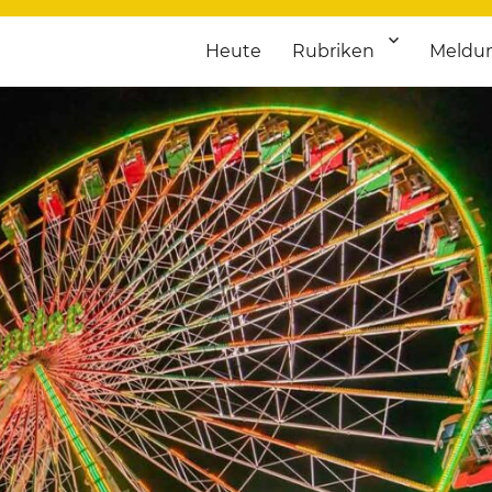
Heute
Rubriken
Meldu
franken. Täglich aktuelle Termine von Kultur bis Sport, von Theater
nstaltungsportal für Hochfran