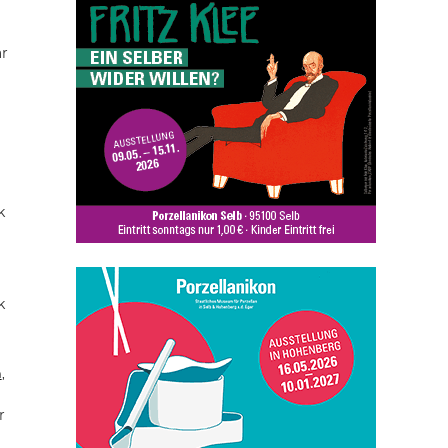
ar
k
k
n
,
r