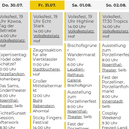
Do. 30.07.
Fr. 31.07.
Sa. 01.08.
So. 02.08.
Volksfest, 19
Volksfest, 19
Volksfest, 19
Volksfest,
Uhr Kzwoa,
Uhr Echt
Uhr Highline
17:30 Tropics
Tag der
Stark
14:00 Uhr
14:00 Uhr
Betriebe
14:00 Uhr
Volksfestplatz
,
Volksfestplatz
14:00 Uhr
Volksfestplatz
,
Hof
Hof
Volksfestplatz
,
Hof
Bischofsgrüne
Ausstellung
Hof
Zeugnisaktion
r
zum
Expertisentag:
für alle
Wandermarat
Porzellinerfes
Trödel oder
Viertklässler
hon
8:00 Uhr
Schätze?
11:00 Uhr
6:00 Uhr
Rosenthal-
10:00 Uhr
Stadtbücherei
,
Laudien-
Theater
, Selb
Porzellanikon
,
Hof
Rathaus-
Fest der
Hohenberg
Galerie
,
Großer
Porzelliner,
Bischofsgrün
Das Sams,
Mittelaltermar
Porzellanfloh
Kindertheater
kt
markt
Ausstellung
16:00 Uhr
12:00 Uhr
zum
8:00 Uhr
Rosenthal-
Burg
Porzellinerfest
Innenstadt
,
Theater
, Selb
Rabenstein
,
Selb
8:00 Uhr
Ahorntal
Rosenthal-
FichtelSunset
Cosplay
Theater
, Selb
Session,
Sticky Fingers
Weekend
Afterwork
Festival
9:30 Uhr
Fest der
18:30 Uhr
14:00 Uhr
Freizeit-Land
,
Porzelliner,