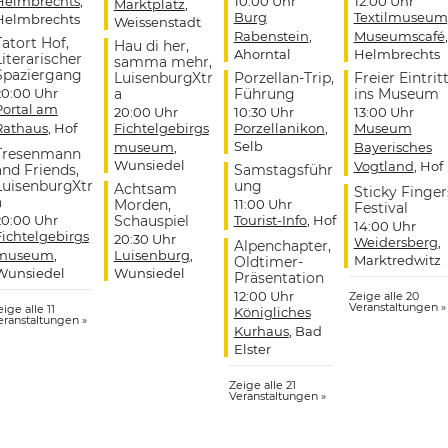
Helmbrechts
,
10:00 Uhr
12:00 Uhr
Marktplatz
,
Burg
Textilmuseum
Helmbrechts
Weissenstadt
Rabenstein
,
Museumscafé
,
Tatort Hof,
Hau di her,
Ahorntal
Helmbrechts
Literarischer
samma mehr,
Spaziergang
LuisenburgXtr
Porzellan-Trip,
Freier Eintrit
20:00 Uhr
a
Führung
ins Museum
Portal am
20:00 Uhr
10:30 Uhr
13:00 Uhr
Rathaus
, Hof
Fichtelgebirgs
Porzellanikon
,
Museum
Selb
museum
,
Bayerisches
Tresenmann
Wunsiedel
Vogtland
, Hof
and Friends,
Samstagsführ
LuisenburgXtr
ung
Achtsam
Sticky Finger
a
Morden,
11:00 Uhr
Festival
20:00 Uhr
Schauspiel
Tourist-Info
, Hof
14:00 Uhr
Fichtelgebirgs
20:30 Uhr
Weidersberg
,
Alpenchapter,
museum
,
Luisenburg
,
Marktredwitz
Oldtimer-
Wunsiedel
Wunsiedel
Präsentation
12:00 Uhr
Zeige alle 20
Veranstaltungen »
ige alle 11
Königliches
eranstaltungen »
Kurhaus
, Bad
Elster
Zeige alle 21
Veranstaltungen »