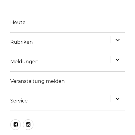
Heute
Unterme
Rubriken
anzeigen
Unterme
Meldungen
anzeigen
Veranstaltung melden
Unterme
Service
anzeigen
facebook
instagram