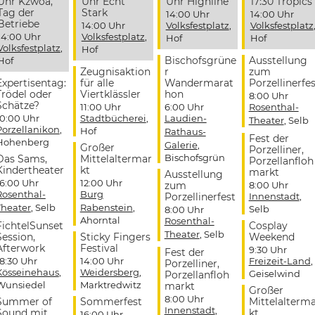
Uhr Kzwoa,
Uhr Echt
Uhr Highline
17:30 Tropics
Tag der
Stark
14:00 Uhr
14:00 Uhr
Betriebe
14:00 Uhr
Volksfestplatz
,
Volksfestplatz
14:00 Uhr
Volksfestplatz
,
Hof
Hof
Volksfestplatz
,
Hof
Bischofsgrüne
Ausstellung
Hof
Zeugnisaktion
r
zum
Expertisentag:
für alle
Wandermarat
Porzellinerfes
Trödel oder
Viertklässler
hon
8:00 Uhr
Schätze?
11:00 Uhr
6:00 Uhr
Rosenthal-
10:00 Uhr
Stadtbücherei
,
Laudien-
Theater
, Selb
Porzellanikon
,
Hof
Rathaus-
Fest der
Hohenberg
Galerie
,
Großer
Porzelliner,
Bischofsgrün
Das Sams,
Mittelaltermar
Porzellanfloh
Kindertheater
kt
markt
Ausstellung
16:00 Uhr
12:00 Uhr
zum
8:00 Uhr
Rosenthal-
Burg
Porzellinerfest
Innenstadt
,
Theater
, Selb
Rabenstein
,
Selb
8:00 Uhr
Ahorntal
Rosenthal-
FichtelSunset
Cosplay
Theater
, Selb
Session,
Sticky Fingers
Weekend
Afterwork
Festival
9:30 Uhr
Fest der
18:30 Uhr
14:00 Uhr
Freizeit-Land
,
Porzelliner,
Kösseinehaus
,
Weidersberg
,
Geiselwind
Porzellanfloh
Wunsiedel
Marktredwitz
markt
Großer
8:00 Uhr
Summer of
Sommerfest
Mittelalterm
Innenstadt
,
Sound mit
kt
16:00 Uhr