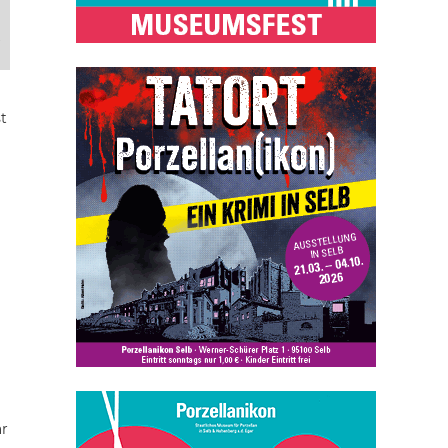
,
t
ar