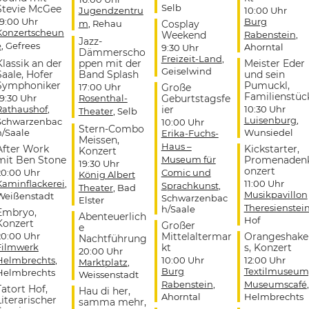
Selb
Stevie McGee
Jugendzentru
10:00 Uhr
19:00 Uhr
Burg
m
, Rehau
Cosplay
Konzertscheun
Weekend
Rabenstein
,
Jazz-
e
, Gefrees
Ahorntal
9:30 Uhr
Dämmerscho
Freizeit-Land
,
Klassik an der
ppen mit der
Meister Eder
Geiselwind
Saale, Hofer
Band Splash
und sein
Symphoniker
Pumuckl,
17:00 Uhr
Große
Familienstüc
19:30 Uhr
Rosenthal-
Geburtstagsfe
Rathaushof
,
ier
10:30 Uhr
Theater
, Selb
Luisenburg
,
Schwarzenbac
10:00 Uhr
Stern-Combo
h/Saale
Wunsiedel
Erika-Fuchs-
Meissen,
Haus –
After Work
Kickstarter,
Konzert
mit Ben Stone
Museum für
Promenaden
19:30 Uhr
onzert
20:00 Uhr
Comic und
König Albert
Kaminflackerei
,
11:00 Uhr
Sprachkunst
,
Theater
, Bad
Musikpavillon
Weißenstadt
Schwarzenbac
Elster
Theresienstei
h/Saale
Embryo,
Abenteuerlich
Hof
Konzert
Großer
e
20:00 Uhr
Mittelaltermar
Orangeshake
Nachtführung
Filmwerk
kt
s, Konzert
20:00 Uhr
Helmbrechts
,
10:00 Uhr
12:00 Uhr
Marktplatz
,
Burg
Textilmuseum
Helmbrechts
Weissenstadt
Rabenstein
,
Museumscafé
,
Tatort Hof,
Hau di her,
Ahorntal
Helmbrechts
Literarischer
samma mehr,