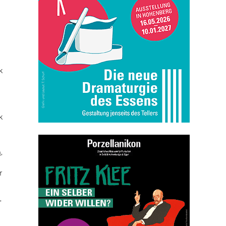
k
k
n
,
r
,