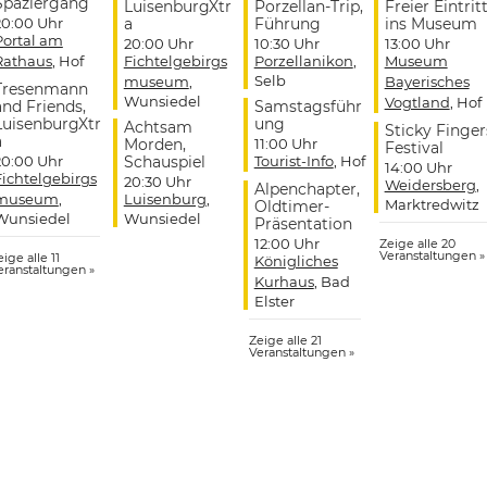
Spaziergang
LuisenburgXtr
Porzellan-Trip,
Freier Eintrit
20:00 Uhr
a
Führung
ins Museum
Portal am
20:00 Uhr
10:30 Uhr
13:00 Uhr
Rathaus
, Hof
Fichtelgebirgs
Porzellanikon
,
Museum
Selb
museum
,
Bayerisches
Tresenmann
Wunsiedel
Vogtland
, Hof
and Friends,
Samstagsführ
LuisenburgXtr
ung
Achtsam
Sticky Finger
a
Morden,
11:00 Uhr
Festival
20:00 Uhr
Schauspiel
Tourist-Info
, Hof
14:00 Uhr
Fichtelgebirgs
20:30 Uhr
Weidersberg
,
Alpenchapter,
museum
,
Luisenburg
,
Marktredwitz
Oldtimer-
Wunsiedel
Wunsiedel
Präsentation
12:00 Uhr
Zeige alle 20
Veranstaltungen »
ige alle 11
Königliches
eranstaltungen »
Kurhaus
, Bad
Elster
Zeige alle 21
Veranstaltungen »