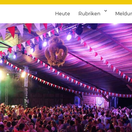
Heute
Rubriken
Meldu
franken. Täglich aktuelle Termine von Kultur bis Sport, von Theater
nstaltungsportal für Hochfran