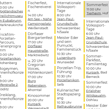
Buttern
Fischerfest,
Internationale
Sommerfest
Fischereiverei
Volkssport-
10:00 Uhr
11:00 Uhr
n
Tage
Vogtländisches
Tierheim
, Hof
14:00 Uhr
8:00 Uhr
Freilichtmuseu
Am See – Nähe
Jean-Paul-
m Eubabrunn
,
International
Campingplatz
,
Grundschule
,
Markneukirche
Volkssport-
Weißenstadt
Schwarzenbac
n
Tage
h/Saale
Dörflaser
6:00 Uhr
Trickfilm-
Biergartenfest
Meister Eder
Jean-Paul-
Porzellan-
und sein
Parcours,
17:00 Uhr
Grundschule
,
Pumuckl,
Ferienprogra
Dörflaser
Schwarzenba
Familienstück
mm
h/Saale
Hauptstraße
,
10:30 Uhr
10:00 Uhr
Marktredwitz
Sommer-
Luisenburg
,
Porzellanikon
,
Parkfest,
u. 20 Uhr
Wunsiedel
Hohenberg
Familientag
Gregorian
Porzellan-Trip,
Bogeymen,
Voices,
10:00 Uhr
Führung
Innenhofkonze
Höhlenkonzert
Kurpark
, Bad
t
10:30 Uhr
Berneck
17:00 Uhr
Porzellanikon
,
19:00 Uhr
Burg
Sommerfest
Selb
Uferstraße 2
,
Rabenstein
,
10:00 Uhr
Köditz
Ahorntal
Kulinarischer
Erlaloher
Stadtspazierg
Dreiklang,
Kinosommer
Wildsaualm
,
ang
Innenhofkonze
Döhlau
20:00 Uhr
t
10:30 Uhr
Kurpark
,
Meister Eder
Rathausbrunne
19:00 Uhr
Weissenstadt