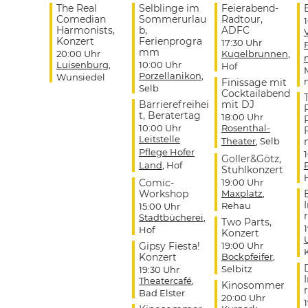
The Real
Selblinge im
Feierabend-
Comedian
Sommerurlau
Radtour,
Harmonists,
b,
ADFC
Konzert
Ferienprogra
17:30 Uhr
mm
20:00 Uhr
Kugelbrunnen
,
Luisenburg
,
10:00 Uhr
Hof
Porzellanikon
,
Wunsiedel
Finissage mit
Selb
Cocktailabend
Barrierefreihei
mit DJ
t, Beratertag
18:00 Uhr
10:00 Uhr
Rosenthal-
Leitstelle
Theater
, Selb
Pflege Hofer
Goller&Götz,
Land
, Hof
Stuhlkonzert
Comic-
19:00 Uhr
Workshop
Maxplatz
,
Rehau
15:00 Uhr
r
Stadtbücherei
,
Two Parts,
Hof
Konzert
Gipsy Fiesta!
19:00 Uhr
Konzert
Bockpfeifer
,
Selbitz
19:30 Uhr
Theatercafé
,
Kinosommer
r
Bad Elster
20:00 Uhr