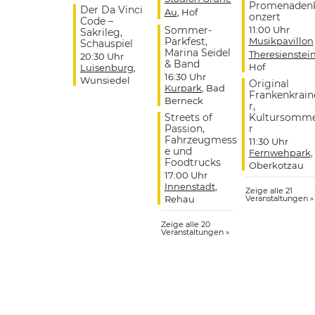
Promenaden
Der Da Vinci
Au
, Hof
onzert
Code –
Sommer-
11:00 Uhr
Sakrileg,
Parkfest,
Musikpavillon
Schauspiel
Marina Seidel
Theresienstei
20:30 Uhr
& Band
Hof
Luisenburg
,
16:30 Uhr
Wunsiedel
Original
Kurpark
, Bad
Frankenkrain
Berneck
r,
Streets of
Kultursomm
Passion,
r
Fahrzeugmess
11:30 Uhr
e und
Fernwehpark
,
Foodtrucks
Oberkotzau
17:00 Uhr
Innenstadt
,
Zeige alle 21
Rehau
Veranstaltungen »
Zeige alle 20
Veranstaltungen »