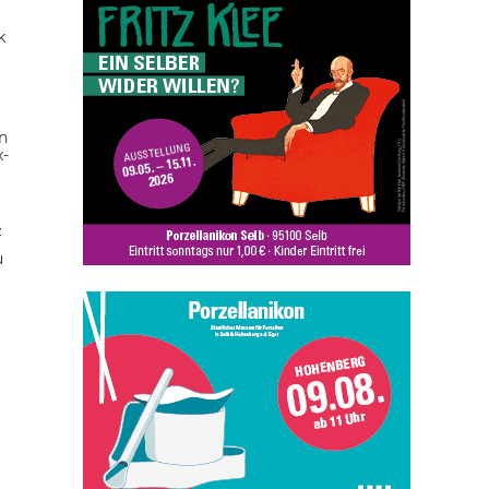
k
n
x-
z
u