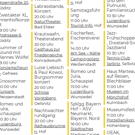
und sein
Rosenstraße 20
,
n
, Hof
Pumuckl,
Labrassbanda,
Köditz
Samstagsführ
Familienstüc
Konzert
Zweitakter XL,
ung
10:30 Uhr
20:00 Uhr
Innenhofkonze
11:00 Uhr
Luisenburg
,
NaturTheater
,
t
Tourist-Info
, Hof
Wunsiedel
Bad Elster
19:00 Uhr
Fischerfest,
Jazz-
Krautwaafn,
Postgasse 6
,
Fischereiverei
Frühschoppe
Theaterabend
Köditz
n
, Dixieland-Si
20:00 Uhr
Summer of
Jazzband
14:00 Uhr
Gasthaus zur
Sound mit
Am See – Nähe
10:30 Uhr
Friedenseiche
,
Hannes Wölfel
Tennis-Club
Campingplatz
,
Konradsreuth
19:00 Uhr
Selbitz
, Selbit
Weißenstadt
Luise Liebisch
Konzertscheun
Romeo und
Haus Martea
& Paul Kowol,
e
, Gefrees
Julia,
auf Reisen,
Burgsommer
Kinosommer
Schauspiel
Blechbläser
konzert
20:00 Uhr
15:00 Uhr
11:00 Uhr
20:00 Uhr
Kurpark
,
Luisenburg
,
Museen im
Schloss
Weissenstadt
Wunsiedel
Mönchshof
,
Voigtsberg
,
Kulmbach
Oelsnitz
Romeo und
SpVgg Bayern
ulia,
Hof – ASV
Museumsfest
Nachtwächter
Schauspiel
Neumarkt,
rundgang
11:00 Uhr
Bayernl. Nord
20:30 Uhr
Porzellanikon
,
20:00 Uhr
Luisenburg
,
16:00 Uhr
Hohenberg
Rathausbrunne
Städtisches
Wunsiedel
n
, Hof
OEAK,
Stadion Grüne