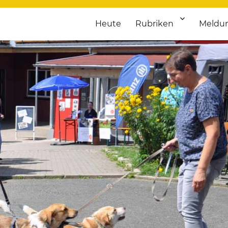
Heute
Rubriken
Meldu
franken. Täglich aktuelle Termine von Kultur bis Sport, von Theater
nstaltungsportal für Hochfran