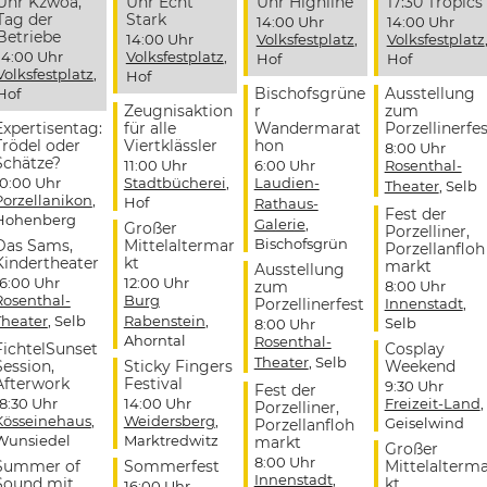
Uhr Kzwoa,
Uhr Echt
Uhr Highline
17:30 Tropics
Tag der
Stark
14:00 Uhr
14:00 Uhr
Betriebe
14:00 Uhr
Volksfestplatz
,
Volksfestplatz
14:00 Uhr
Volksfestplatz
,
Hof
Hof
Volksfestplatz
,
Hof
Bischofsgrüne
Ausstellung
Hof
Zeugnisaktion
r
zum
Expertisentag:
für alle
Wandermarat
Porzellinerfes
Trödel oder
Viertklässler
hon
8:00 Uhr
Schätze?
11:00 Uhr
6:00 Uhr
Rosenthal-
10:00 Uhr
Stadtbücherei
,
Laudien-
Theater
, Selb
Porzellanikon
,
Hof
Rathaus-
Fest der
Hohenberg
Galerie
,
Großer
Porzelliner,
Bischofsgrün
Das Sams,
Mittelaltermar
Porzellanfloh
Kindertheater
kt
markt
Ausstellung
16:00 Uhr
12:00 Uhr
zum
8:00 Uhr
Rosenthal-
Burg
Porzellinerfest
Innenstadt
,
Theater
, Selb
Rabenstein
,
Selb
8:00 Uhr
Ahorntal
Rosenthal-
FichtelSunset
Cosplay
Theater
, Selb
Session,
Sticky Fingers
Weekend
Afterwork
Festival
9:30 Uhr
Fest der
18:30 Uhr
14:00 Uhr
Freizeit-Land
,
Porzelliner,
Kösseinehaus
,
Weidersberg
,
Geiselwind
Porzellanfloh
Wunsiedel
Marktredwitz
markt
Großer
8:00 Uhr
Summer of
Sommerfest
Mittelalterm
Innenstadt
,
Sound mit
kt
16:00 Uhr