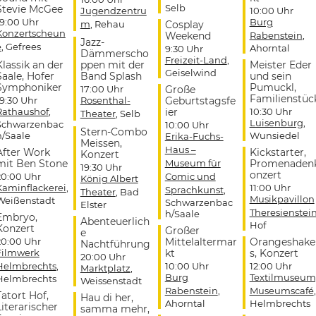
Selb
Stevie McGee
Jugendzentru
10:00 Uhr
19:00 Uhr
Burg
m
, Rehau
Cosplay
Konzertscheun
Weekend
Rabenstein
,
Jazz-
e
, Gefrees
Ahorntal
9:30 Uhr
Dämmerscho
Freizeit-Land
,
Klassik an der
ppen mit der
Meister Eder
Geiselwind
Saale, Hofer
Band Splash
und sein
Symphoniker
Pumuckl,
17:00 Uhr
Große
Familienstüc
19:30 Uhr
Rosenthal-
Geburtstagsfe
Rathaushof
,
ier
10:30 Uhr
Theater
, Selb
Luisenburg
,
Schwarzenbac
10:00 Uhr
Stern-Combo
h/Saale
Wunsiedel
Erika-Fuchs-
Meissen,
Haus –
After Work
Kickstarter,
Konzert
mit Ben Stone
Museum für
Promenaden
19:30 Uhr
onzert
20:00 Uhr
Comic und
König Albert
Kaminflackerei
,
11:00 Uhr
Sprachkunst
,
Theater
, Bad
Musikpavillon
Weißenstadt
Schwarzenbac
Elster
Theresienstei
h/Saale
Embryo,
Abenteuerlich
Hof
Konzert
Großer
e
20:00 Uhr
Mittelaltermar
Orangeshake
Nachtführung
Filmwerk
kt
s, Konzert
20:00 Uhr
Helmbrechts
,
10:00 Uhr
12:00 Uhr
Marktplatz
,
Burg
Textilmuseum
Helmbrechts
Weissenstadt
Rabenstein
,
Museumscafé
,
Tatort Hof,
Hau di her,
Ahorntal
Helmbrechts
Literarischer
samma mehr,