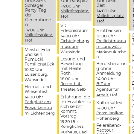
Rockwerk
Uhr Radspitz
Uhr Geile
Schlager
Zeit
14:00 Uhr
Party, Tag
Volksfestplatz
,
14:00 Uhr
der
Volksfestplatz
,
Hof
Generatione
Hof
n
VR-
14:00 Uhr
Erlebnisraum
Brotbacken
Volksfestplatz
,
14:00 Uhr
10:00 Uhr
Hof
Fichtelgebirgs
Freilichtmuseu
museum
,
m Landwüst
,
Meister Eder
Wunsiedel
Markneukirche
und sein
n
Lesung und
Pumuckl,
Bewirtung
Berufsberatun
Familienstück
mit Beate
g ohne
10:30 Uhr
Roth
Anmeldung
Luisenburg
,
18:00 Uhr
14:00 Uhr
Wunsiedel
Rosenthal-
BIZ der
Heimat- und
Theater
, Selb
Agentur für
Wiesenfest
Arbeit
, Hof
Erfahrung, die
14:00 Uhr
im Erzählen zu
Parkplatz am
Kulturkaffee
sich selbst
Freizeitzentru
14:00 Uhr
kommt,
Porzellanikon
,
m
, Lichtenberg
Vortrag
Hohenberg
19:30 Uhr
Feierabend-
Königliches
Radtour,
Kurhaus
, Bad