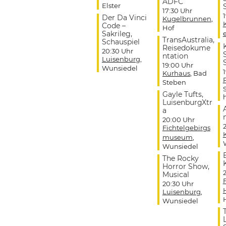
ADFC
Elster
17:30 Uhr
Der Da Vinci
Kugelbrunnen
,
Code –
Hof
Sakrileg,
TransAustralia,
Schauspiel
Reisedokume
20:30 Uhr
ntation
Luisenburg
,
19:00 Uhr
Wunsiedel
Kurhaus
, Bad
Steben
Gayle Tufts,
LuisenburgXtr
a
20:00 Uhr
Fichtelgebirgs
museum
,
Wunsiedel
The Rocky
Horror Show,
Musical
20:30 Uhr
Luisenburg
,
Wunsiedel