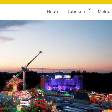
Heute
Rubriken
Meldu
franken. Täglich aktuelle Termine von Kultur bis Sport, von Theater
nstaltungsportal für Hochfran