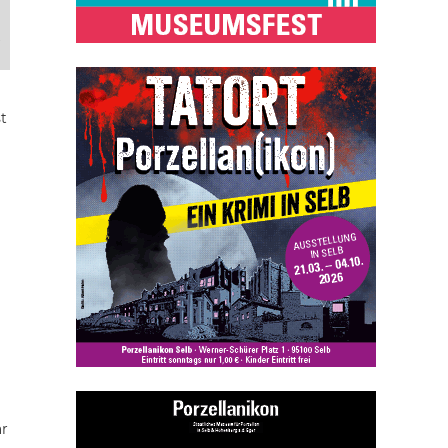
,
t
ar