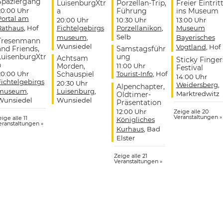
Spaziergang
LuisenburgXtr
Porzellan-Trip,
Freier Eintrit
20:00 Uhr
a
Führung
ins Museum
Portal am
20:00 Uhr
10:30 Uhr
13:00 Uhr
Rathaus
, Hof
Fichtelgebirgs
Porzellanikon
,
Museum
Selb
museum
,
Bayerisches
Tresenmann
Wunsiedel
Vogtland
, Hof
and Friends,
Samstagsführ
LuisenburgXtr
ung
Achtsam
Sticky Finger
a
Morden,
11:00 Uhr
Festival
20:00 Uhr
Schauspiel
Tourist-Info
, Hof
14:00 Uhr
Fichtelgebirgs
20:30 Uhr
Weidersberg
,
Alpenchapter,
museum
,
Luisenburg
,
Marktredwitz
Oldtimer-
Wunsiedel
Wunsiedel
Präsentation
12:00 Uhr
Zeige alle 20
Veranstaltungen »
ige alle 11
Königliches
eranstaltungen »
Kurhaus
, Bad
Elster
Zeige alle 21
Veranstaltungen »