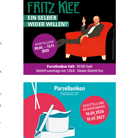
k
k
n
,
r
,