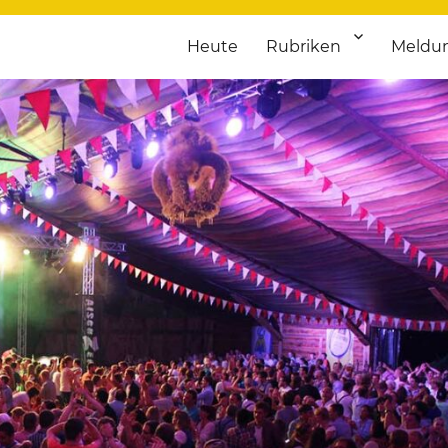
Heute
Rubriken
Meldu
franken. Täglich aktuelle Termine von Kultur bis Sport, von Theater
nstaltungsportal für Hochfran