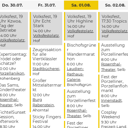
Do. 30.07.
Fr. 31.07.
Sa. 01.08.
So. 02.08.
Volksfest, 19
Volksfest, 19
Volksfest, 19
Volksfest,
Uhr Kzwoa,
Uhr Echt
Uhr Highline
17:30 Tropics
Tag der
Stark
14:00 Uhr
14:00 Uhr
Betriebe
14:00 Uhr
Volksfestplatz
,
Volksfestplatz
14:00 Uhr
Volksfestplatz
,
Hof
Hof
Volksfestplatz
,
Hof
Bischofsgrüne
Ausstellung
Hof
Zeugnisaktion
r
zum
Expertisentag:
für alle
Wandermarat
Porzellinerfes
Trödel oder
Viertklässler
hon
8:00 Uhr
Schätze?
11:00 Uhr
6:00 Uhr
Rosenthal-
10:00 Uhr
Stadtbücherei
,
Laudien-
Theater
, Selb
Porzellanikon
,
Hof
Rathaus-
Fest der
Hohenberg
Galerie
,
Großer
Porzelliner,
Bischofsgrün
Das Sams,
Mittelaltermar
Porzellanfloh
Kindertheater
kt
markt
Ausstellung
16:00 Uhr
12:00 Uhr
zum
8:00 Uhr
Rosenthal-
Burg
Porzellinerfest
Innenstadt
,
Theater
, Selb
Rabenstein
,
Selb
8:00 Uhr
Ahorntal
Rosenthal-
FichtelSunset
Cosplay
Theater
, Selb
Session,
Sticky Fingers
Weekend
Afterwork
Festival
9:30 Uhr
Fest der
18:30 Uhr
14:00 Uhr
Freizeit-Land
,
Porzelliner,