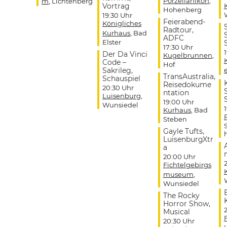
Porzellanikon
,
m
, Lichtenberg
Vortrag
Hohenberg
19:30 Uhr
Feierabend-
Königliches
Radtour,
Kurhaus
, Bad
ADFC
Elster
17:30 Uhr
Der Da Vinci
Kugelbrunnen
,
Code –
Hof
Sakrileg,
TransAustralia,
Schauspiel
Reisedokume
20:30 Uhr
ntation
Luisenburg
,
19:00 Uhr
Wunsiedel
Kurhaus
, Bad
Steben
Gayle Tufts,
LuisenburgXtr
a
20:00 Uhr
Fichtelgebirgs
museum
,
Wunsiedel
The Rocky
Horror Show,
Musical
20:30 Uhr