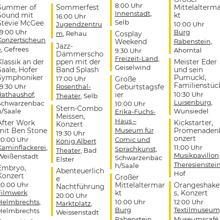
8:00 Uhr
Summer of
Sommerfest
Mittelalterm
Innenstadt
,
Sound mit
kt
16:00 Uhr
Selb
Stevie McGee
Jugendzentru
10:00 Uhr
19:00 Uhr
Burg
m
, Rehau
Cosplay
Konzertscheun
Weekend
Rabenstein
,
Jazz-
e
, Gefrees
Ahorntal
9:30 Uhr
Dämmerscho
Freizeit-Land
,
Klassik an der
ppen mit der
Meister Eder
Geiselwind
Saale, Hofer
Band Splash
und sein
Symphoniker
Pumuckl,
17:00 Uhr
Große
Familienstüc
19:30 Uhr
Rosenthal-
Geburtstagsfe
Rathaushof
,
ier
10:30 Uhr
Theater
, Selb
Luisenburg
,
Schwarzenbac
10:00 Uhr
Stern-Combo
h/Saale
Wunsiedel
Erika-Fuchs-
Meissen,
Haus –
After Work
Kickstarter,
Konzert
mit Ben Stone
Museum für
Promenaden
19:30 Uhr
onzert
20:00 Uhr
Comic und
König Albert
Kaminflackerei
,
11:00 Uhr
Sprachkunst
,
Theater
, Bad
Musikpavillon
Weißenstadt
Schwarzenbac
Elster
Theresienstei
h/Saale
Embryo,
Abenteuerlich
Hof
Konzert
Großer
e
20:00 Uhr
Mittelaltermar
Orangeshake
Nachtführung
Filmwerk
kt
s, Konzert
20:00 Uhr
Helmbrechts
,
10:00 Uhr
12:00 Uhr
Marktplatz
,
Burg
Textilmuseum
Helmbrechts
Weissenstadt
Rabenstein
,
Museumscafé
,