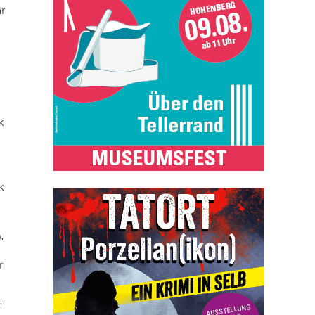
ar
k
k
n
,
r
,