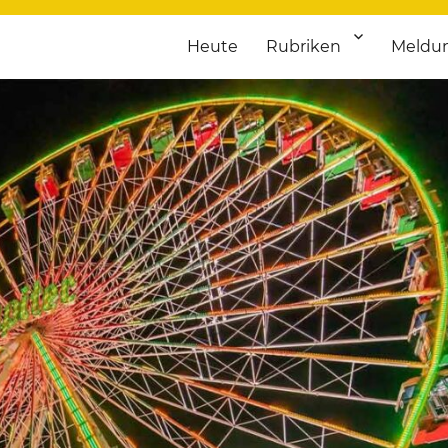
Heute
Rubriken
Meldu
franken. Täglich aktuelle Termine von Kultur bis Sport, von Theater
nstaltungsportal für Hochfran