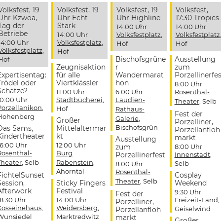
Volksfest, 19
Volksfest, 19
Volksfest, 19
Volksfest,
Uhr Kzwoa,
Uhr Echt
Uhr Highline
17:30 Tropics
Tag der
Stark
14:00 Uhr
14:00 Uhr
Betriebe
14:00 Uhr
Volksfestplatz
,
Volksfestplatz
14:00 Uhr
Volksfestplatz
,
Hof
Hof
Volksfestplatz
,
Hof
Bischofsgrüne
Ausstellung
Hof
Zeugnisaktion
r
zum
Expertisentag:
für alle
Wandermarat
Porzellinerfes
Trödel oder
Viertklässler
hon
8:00 Uhr
Schätze?
11:00 Uhr
6:00 Uhr
Rosenthal-
10:00 Uhr
Stadtbücherei
,
Laudien-
Theater
, Selb
Porzellanikon
,
Hof
Rathaus-
Fest der
Hohenberg
Galerie
,
Großer
Porzelliner,
Bischofsgrün
Das Sams,
Mittelaltermar
Porzellanfloh
Kindertheater
kt
markt
Ausstellung
16:00 Uhr
12:00 Uhr
zum
8:00 Uhr
Rosenthal-
Burg
Porzellinerfest
Innenstadt
,
Theater
, Selb
Rabenstein
,
Selb
8:00 Uhr
Ahorntal
Rosenthal-
FichtelSunset
Cosplay
Theater
, Selb
Session,
Sticky Fingers
Weekend
Afterwork
Festival
9:30 Uhr
Fest der
18:30 Uhr
14:00 Uhr
Freizeit-Land
,
Porzelliner,
Kösseinehaus
,
Weidersberg
,
Geiselwind
Porzellanfloh
Wunsiedel
Marktredwitz
markt
Großer