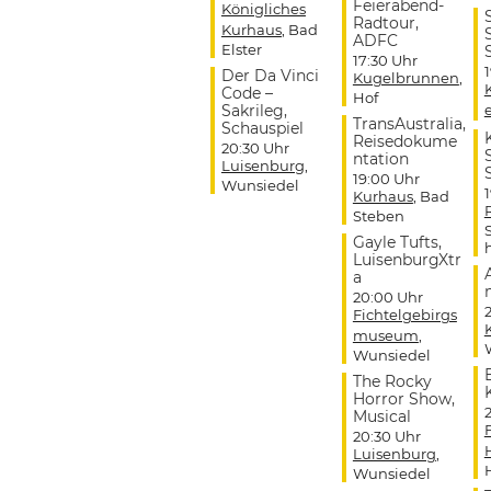
Feierabend-
Königliches
Radtour,
Kurhaus
, Bad
ADFC
Elster
17:30 Uhr
Der Da Vinci
Kugelbrunnen
,
Code –
Hof
Sakrileg,
TransAustralia,
Schauspiel
Reisedokume
20:30 Uhr
ntation
Luisenburg
,
19:00 Uhr
Wunsiedel
Kurhaus
, Bad
Steben
Gayle Tufts,
LuisenburgXtr
a
20:00 Uhr
Fichtelgebirgs
museum
,
Wunsiedel
The Rocky
Horror Show,
Musical
20:30 Uhr
Luisenburg
,
Wunsiedel