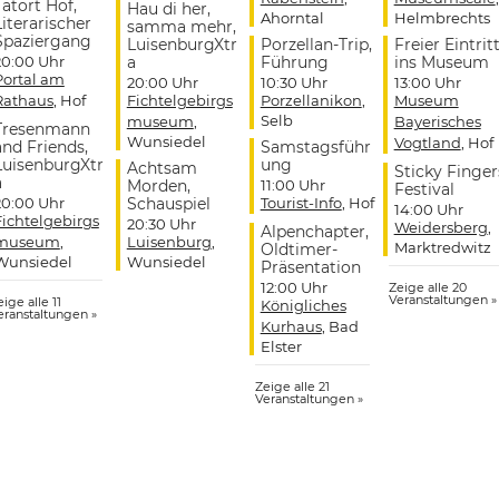
Tatort Hof,
Hau di her,
Ahorntal
Helmbrechts
Literarischer
samma mehr,
Spaziergang
LuisenburgXtr
Porzellan-Trip,
Freier Eintrit
20:00 Uhr
a
Führung
ins Museum
Portal am
20:00 Uhr
10:30 Uhr
13:00 Uhr
Rathaus
, Hof
Fichtelgebirgs
Porzellanikon
,
Museum
Selb
museum
,
Bayerisches
Tresenmann
Wunsiedel
Vogtland
, Hof
and Friends,
Samstagsführ
LuisenburgXtr
ung
Achtsam
Sticky Finger
a
Morden,
11:00 Uhr
Festival
20:00 Uhr
Schauspiel
Tourist-Info
, Hof
14:00 Uhr
Fichtelgebirgs
20:30 Uhr
Weidersberg
,
Alpenchapter,
museum
,
Luisenburg
,
Marktredwitz
Oldtimer-
Wunsiedel
Wunsiedel
Präsentation
12:00 Uhr
Zeige alle 20
Veranstaltungen »
ige alle 11
Königliches
eranstaltungen »
Kurhaus
, Bad
Elster
Zeige alle 21
Veranstaltungen »