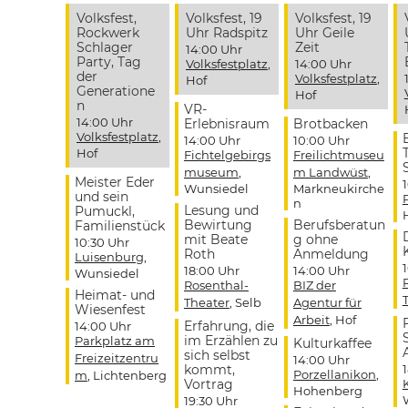
Volksfest,
Volksfest, 19
Volksfest, 19
Rockwerk
Uhr Radspitz
Uhr Geile
Schlager
Zeit
14:00 Uhr
Party, Tag
Volksfestplatz
,
14:00 Uhr
der
Volksfestplatz
,
Hof
Generatione
Hof
n
VR-
14:00 Uhr
Erlebnisraum
Brotbacken
Volksfestplatz
,
14:00 Uhr
10:00 Uhr
Hof
Fichtelgebirgs
Freilichtmuseu
museum
,
m Landwüst
,
Meister Eder
Wunsiedel
Markneukirche
und sein
n
Lesung und
Pumuckl,
Bewirtung
Berufsberatun
Familienstück
mit Beate
g ohne
10:30 Uhr
Roth
Anmeldung
Luisenburg
,
18:00 Uhr
14:00 Uhr
Wunsiedel
Rosenthal-
BIZ der
Heimat- und
Theater
, Selb
Agentur für
Wiesenfest
Arbeit
, Hof
Erfahrung, die
14:00 Uhr
im Erzählen zu
Parkplatz am
Kulturkaffee
sich selbst
Freizeitzentru
14:00 Uhr
kommt,
Porzellanikon
,
m
, Lichtenberg
Vortrag
Hohenberg
19:30 Uhr