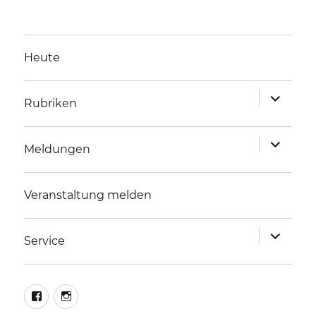
Heute
Unterme
Rubriken
anzeigen
Unterme
Meldungen
anzeigen
Veranstaltung melden
Unterme
Service
anzeigen
facebook
instagram