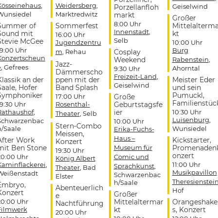
Kösseinehaus
,
Weidersberg
,
Geiselwind
Porzellanfloh
Wunsiedel
Marktredwitz
markt
Großer
8:00 Uhr
Summer of
Sommerfest
Mittelalterm
Innenstadt
,
Sound mit
kt
16:00 Uhr
Selb
Stevie McGee
Jugendzentru
10:00 Uhr
19:00 Uhr
Burg
m
, Rehau
Cosplay
Konzertscheun
Weekend
Rabenstein
,
Jazz-
e
, Gefrees
Ahorntal
9:30 Uhr
Dämmerscho
Freizeit-Land
,
Klassik an der
ppen mit der
Meister Eder
Geiselwind
Saale, Hofer
Band Splash
und sein
Symphoniker
Pumuckl,
17:00 Uhr
Große
Familienstüc
19:30 Uhr
Rosenthal-
Geburtstagsfe
Rathaushof
,
ier
10:30 Uhr
Theater
, Selb
Luisenburg
,
Schwarzenbac
10:00 Uhr
Stern-Combo
h/Saale
Wunsiedel
Erika-Fuchs-
Meissen,
Haus –
After Work
Kickstarter,
Konzert
mit Ben Stone
Museum für
Promenaden
19:30 Uhr
onzert
20:00 Uhr
Comic und
König Albert
Kaminflackerei
,
11:00 Uhr
Sprachkunst
,
Theater
, Bad
Musikpavillon
Weißenstadt
Schwarzenbac
Elster
Theresienstei
h/Saale
Embryo,
Abenteuerlich
Hof
Konzert
Großer
e
20:00 Uhr
Mittelaltermar
Orangeshake
Nachtführung
Filmwerk
kt
s, Konzert
20:00 Uhr