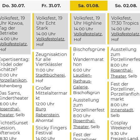
Do. 30.07.
Fr. 31.07.
Sa. 01.08.
So. 02.08.
Volksfest, 19
Volksfest, 19
Volksfest, 19
Volksfest,
Uhr Kzwoa,
Uhr Echt
Uhr Highline
17:30 Tropics
Tag der
Stark
14:00 Uhr
14:00 Uhr
Betriebe
14:00 Uhr
Volksfestplatz
,
Volksfestplatz
14:00 Uhr
Volksfestplatz
,
Hof
Hof
Volksfestplatz
,
Hof
Bischofsgrüne
Ausstellung
Hof
Zeugnisaktion
r
zum
Expertisentag:
für alle
Wandermarat
Porzellinerfes
Trödel oder
Viertklässler
hon
8:00 Uhr
Schätze?
11:00 Uhr
6:00 Uhr
Rosenthal-
10:00 Uhr
Stadtbücherei
,
Laudien-
Theater
, Selb
Porzellanikon
,
Hof
Rathaus-
Fest der
Hohenberg
Galerie
,
Großer
Porzelliner,
Bischofsgrün
Das Sams,
Mittelaltermar
Porzellanfloh
Kindertheater
kt
markt
Ausstellung
16:00 Uhr
12:00 Uhr
zum
8:00 Uhr
Rosenthal-
Burg
Porzellinerfest
Innenstadt
,
Theater
, Selb
Rabenstein
,
Selb
8:00 Uhr
Ahorntal
Rosenthal-
FichtelSunset
Cosplay
Theater
, Selb
Session,
Sticky Fingers
Weekend
Afterwork
Festival
9:30 Uhr
Fest der
18:30 Uhr
14:00 Uhr
Freizeit-Land
,
Porzelliner,