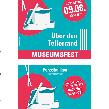
ar
k
k
n
,
r