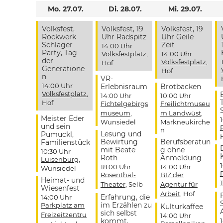
Mo. 27.07.
Di. 28.07.
Mi. 29.07.
Volksfest,
Volksfest, 19
Volksfest, 19
Rockwerk
Uhr Radspitz
Uhr Geile
Schlager
Zeit
14:00 Uhr
Party, Tag
Volksfestplatz
,
14:00 Uhr
der
Volksfestplatz
,
Hof
Generatione
Hof
n
VR-
14:00 Uhr
Erlebnisraum
Brotbacken
Volksfestplatz
,
14:00 Uhr
10:00 Uhr
Hof
Fichtelgebirgs
Freilichtmuseu
museum
,
m Landwüst
,
Meister Eder
Wunsiedel
Markneukirche
und sein
n
Lesung und
Pumuckl,
Bewirtung
Berufsberatun
Familienstück
mit Beate
g ohne
10:30 Uhr
Roth
Anmeldung
Luisenburg
,
18:00 Uhr
14:00 Uhr
Wunsiedel
Rosenthal-
BIZ der
Heimat- und
Theater
, Selb
Agentur für
Wiesenfest
Arbeit
, Hof
Erfahrung, die
14:00 Uhr
im Erzählen zu
Parkplatz am
Kulturkaffee
sich selbst
Freizeitzentru
14:00 Uhr
kommt,