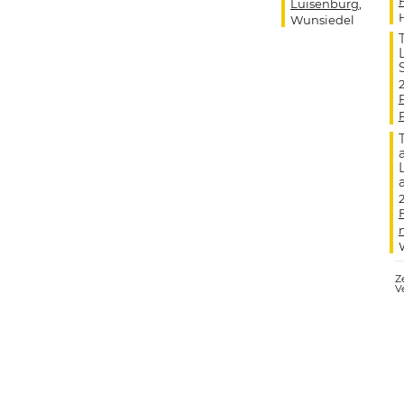
Luisenburg
,
Wunsiedel
Ze
V