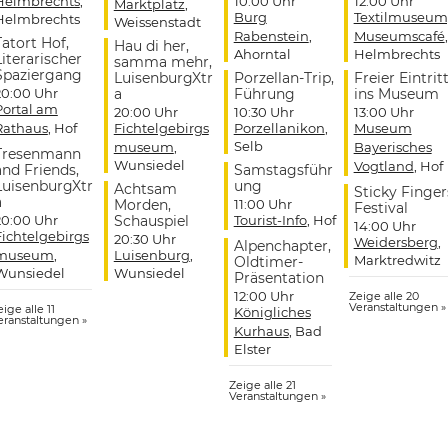
Helmbrechts
,
10:00 Uhr
12:00 Uhr
Marktplatz
,
Burg
Textilmuseum
Helmbrechts
Weissenstadt
Rabenstein
,
Museumscafé
,
Tatort Hof,
Hau di her,
Ahorntal
Helmbrechts
Literarischer
samma mehr,
Spaziergang
LuisenburgXtr
Porzellan-Trip,
Freier Eintrit
20:00 Uhr
a
Führung
ins Museum
Portal am
20:00 Uhr
10:30 Uhr
13:00 Uhr
Rathaus
, Hof
Fichtelgebirgs
Porzellanikon
,
Museum
Selb
museum
,
Bayerisches
Tresenmann
Wunsiedel
Vogtland
, Hof
and Friends,
Samstagsführ
LuisenburgXtr
ung
Achtsam
Sticky Finger
a
Morden,
11:00 Uhr
Festival
20:00 Uhr
Schauspiel
Tourist-Info
, Hof
14:00 Uhr
Fichtelgebirgs
20:30 Uhr
Weidersberg
,
Alpenchapter,
museum
,
Luisenburg
,
Marktredwitz
Oldtimer-
Wunsiedel
Wunsiedel
Präsentation
12:00 Uhr
Zeige alle 20
Veranstaltungen »
ige alle 11
Königliches
eranstaltungen »
Kurhaus
, Bad
Elster
Zeige alle 21
Veranstaltungen »