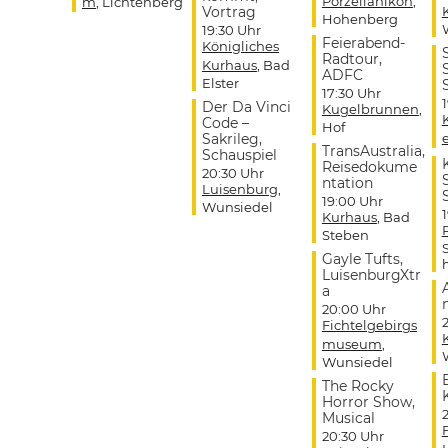
Porzellanikon
,
m
, Lichtenberg
Vortrag
Hohenberg
19:30 Uhr
Feierabend-
Königliches
Radtour,
Kurhaus
, Bad
ADFC
Elster
17:30 Uhr
Der Da Vinci
Kugelbrunnen
,
Code –
Hof
Sakrileg,
TransAustralia,
Schauspiel
Reisedokume
20:30 Uhr
ntation
Luisenburg
,
19:00 Uhr
Wunsiedel
Kurhaus
, Bad
Steben
Gayle Tufts,
LuisenburgXtr
a
20:00 Uhr
Fichtelgebirgs
museum
,
Wunsiedel
The Rocky
Horror Show,
Musical
20:30 Uhr