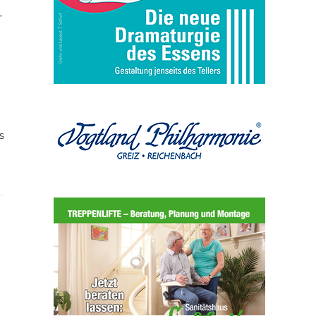
,
t
s