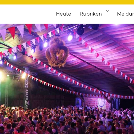
Heute
Rubriken
Meldu
franken. Täglich aktuelle Termine von Kultur bis Sport, von Theater
nstaltungsportal für Hochfran