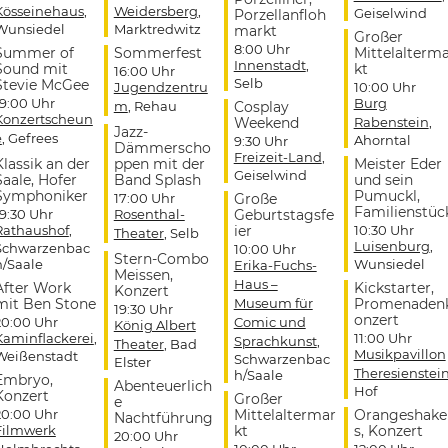
Kösseinehaus
,
Weidersberg
,
Geiselwind
Porzellanfloh
Wunsiedel
Marktredwitz
markt
Großer
8:00 Uhr
Summer of
Sommerfest
Mittelalterm
Innenstadt
,
Sound mit
kt
16:00 Uhr
Selb
Stevie McGee
Jugendzentru
10:00 Uhr
19:00 Uhr
Burg
m
, Rehau
Cosplay
Konzertscheun
Weekend
Rabenstein
,
Jazz-
e
, Gefrees
Ahorntal
9:30 Uhr
Dämmerscho
Freizeit-Land
,
Klassik an der
ppen mit der
Meister Eder
Geiselwind
Saale, Hofer
Band Splash
und sein
Symphoniker
Pumuckl,
17:00 Uhr
Große
Familienstüc
19:30 Uhr
Rosenthal-
Geburtstagsfe
Rathaushof
,
ier
10:30 Uhr
Theater
, Selb
Luisenburg
,
Schwarzenbac
10:00 Uhr
Stern-Combo
h/Saale
Wunsiedel
Erika-Fuchs-
Meissen,
Haus –
After Work
Kickstarter,
Konzert
mit Ben Stone
Museum für
Promenaden
19:30 Uhr
onzert
20:00 Uhr
Comic und
König Albert
Kaminflackerei
,
11:00 Uhr
Sprachkunst
,
Theater
, Bad
Musikpavillon
Weißenstadt
Schwarzenbac
Elster
Theresienstei
h/Saale
Embryo,
Abenteuerlich
Hof
Konzert
Großer
e
20:00 Uhr
Mittelaltermar
Orangeshake
Nachtführung
Filmwerk
kt
s, Konzert
20:00 Uhr