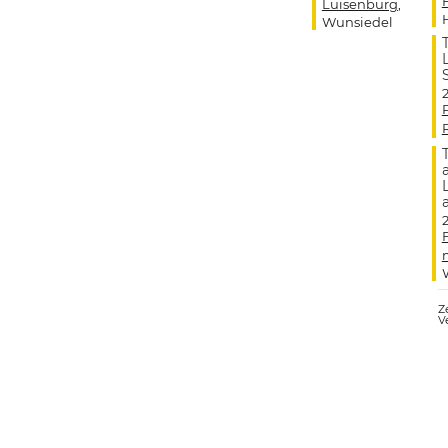
Luisenburg
,
Wunsiedel
Ze
V