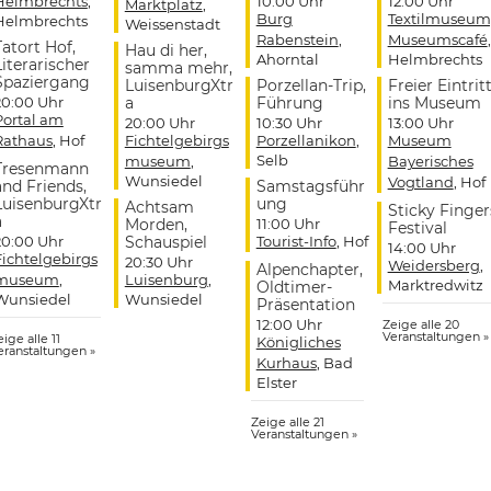
Helmbrechts
,
10:00 Uhr
12:00 Uhr
Marktplatz
,
Burg
Textilmuseum
Helmbrechts
Weissenstadt
Rabenstein
,
Museumscafé
,
Tatort Hof,
Hau di her,
Ahorntal
Helmbrechts
Literarischer
samma mehr,
Spaziergang
LuisenburgXtr
Porzellan-Trip,
Freier Eintrit
20:00 Uhr
a
Führung
ins Museum
Portal am
20:00 Uhr
10:30 Uhr
13:00 Uhr
Rathaus
, Hof
Fichtelgebirgs
Porzellanikon
,
Museum
Selb
museum
,
Bayerisches
Tresenmann
Wunsiedel
Vogtland
, Hof
and Friends,
Samstagsführ
LuisenburgXtr
ung
Achtsam
Sticky Finger
a
Morden,
11:00 Uhr
Festival
20:00 Uhr
Schauspiel
Tourist-Info
, Hof
14:00 Uhr
Fichtelgebirgs
20:30 Uhr
Weidersberg
,
Alpenchapter,
museum
,
Luisenburg
,
Marktredwitz
Oldtimer-
Wunsiedel
Wunsiedel
Präsentation
12:00 Uhr
Zeige alle 20
Veranstaltungen »
ige alle 11
Königliches
eranstaltungen »
Kurhaus
, Bad
Elster
Zeige alle 21
Veranstaltungen »