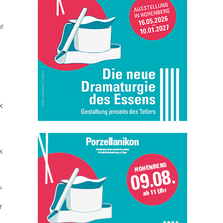
ar
k
k
n
,
r