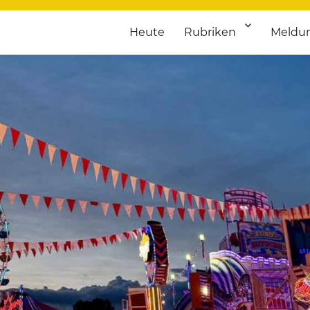
Heute
Rubriken
Meldu
franken. Täglich aktuelle Termine von Kultur bis Sport, von Theater
nstaltungsportal für Hochfran