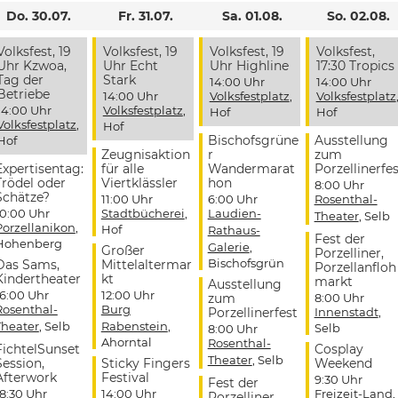
Do. 30.07.
Fr. 31.07.
Sa. 01.08.
So. 02.08.
Volksfest, 19
Volksfest, 19
Volksfest, 19
Volksfest,
Uhr Kzwoa,
Uhr Echt
Uhr Highline
17:30 Tropics
Tag der
Stark
14:00 Uhr
14:00 Uhr
Betriebe
14:00 Uhr
Volksfestplatz
,
Volksfestplatz
14:00 Uhr
Volksfestplatz
,
Hof
Hof
Volksfestplatz
,
Hof
Bischofsgrüne
Ausstellung
Hof
Zeugnisaktion
r
zum
Expertisentag:
für alle
Wandermarat
Porzellinerfes
Trödel oder
Viertklässler
hon
8:00 Uhr
Schätze?
11:00 Uhr
6:00 Uhr
Rosenthal-
10:00 Uhr
Stadtbücherei
,
Laudien-
Theater
, Selb
Porzellanikon
,
Hof
Rathaus-
Fest der
Hohenberg
Galerie
,
Großer
Porzelliner,
Bischofsgrün
Das Sams,
Mittelaltermar
Porzellanfloh
Kindertheater
kt
markt
Ausstellung
16:00 Uhr
12:00 Uhr
zum
8:00 Uhr
Rosenthal-
Burg
Porzellinerfest
Innenstadt
,
Theater
, Selb
Rabenstein
,
Selb
8:00 Uhr
Ahorntal
Rosenthal-
FichtelSunset
Cosplay
Theater
, Selb
Session,
Sticky Fingers
Weekend
Afterwork
Festival
9:30 Uhr
Fest der
18:30 Uhr
14:00 Uhr
Freizeit-Land
,
Porzelliner,