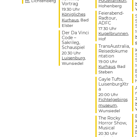
Porzellanikon
,
m
, Lichtenberg
Vortrag
Hohenberg
19:30 Uhr
Feierabend-
Königliches
Radtour,
Kurhaus
, Bad
ADFC
Elster
17:30 Uhr
Der Da Vinci
Kugelbrunnen
,
Code –
Hof
Sakrileg,
TransAustralia,
Schauspiel
Reisedokume
20:30 Uhr
ntation
Luisenburg
,
19:00 Uhr
Wunsiedel
Kurhaus
, Bad
Steben
Gayle Tufts,
LuisenburgXtr
a
20:00 Uhr
Fichtelgebirgs
museum
,
Wunsiedel
The Rocky
Horror Show,
Musical
20:30 Uhr