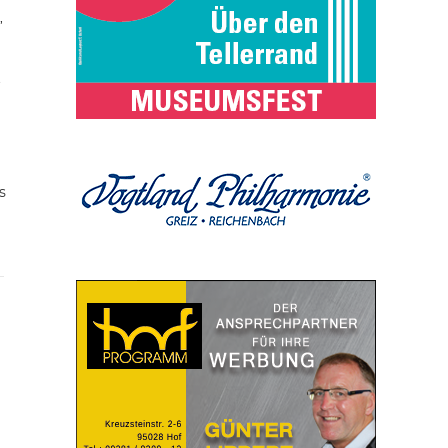
,
t
s