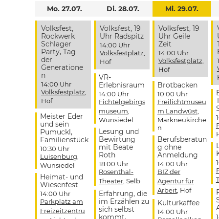
Mo. 27.07.
Di. 28.07.
Mi. 29.07.
Volksfest,
Volksfest, 19
Volksfest, 19
Rockwerk
Uhr Radspitz
Uhr Geile
Schlager
Zeit
14:00 Uhr
Party, Tag
Volksfestplatz
,
14:00 Uhr
der
Volksfestplatz
,
Hof
Generatione
Hof
n
VR-
14:00 Uhr
Erlebnisraum
Brotbacken
Volksfestplatz
,
14:00 Uhr
10:00 Uhr
Hof
Fichtelgebirgs
Freilichtmuseu
museum
,
m Landwüst
,
Meister Eder
Wunsiedel
Markneukirche
und sein
n
Lesung und
Pumuckl,
Bewirtung
Berufsberatun
Familienstück
mit Beate
g ohne
10:30 Uhr
Roth
Anmeldung
Luisenburg
,
18:00 Uhr
14:00 Uhr
Wunsiedel
Rosenthal-
BIZ der
Heimat- und
Theater
, Selb
Agentur für
Wiesenfest
Arbeit
, Hof
Erfahrung, die
14:00 Uhr
im Erzählen zu
Parkplatz am
Kulturkaffee
sich selbst
Freizeitzentru
14:00 Uhr
kommt,