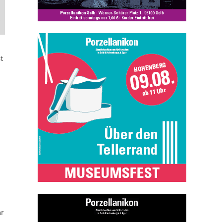
,
t
ar