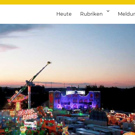
Heute
Rubriken
Meldu
franken. Täglich aktuelle Termine von Kultur bis Sport, von Theater
nstaltungsportal für Hochfran