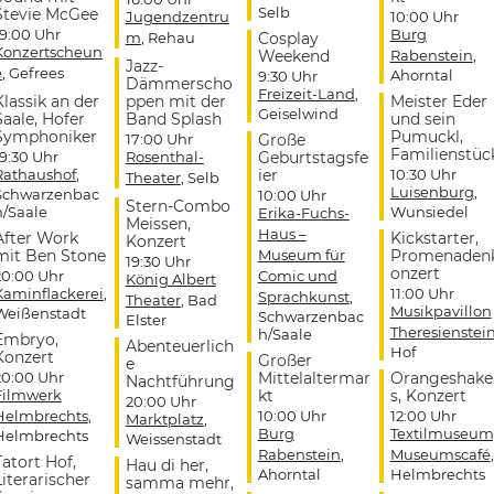
Selb
Stevie McGee
Jugendzentru
10:00 Uhr
19:00 Uhr
Burg
m
, Rehau
Cosplay
Konzertscheun
Weekend
Rabenstein
,
Jazz-
e
, Gefrees
Ahorntal
9:30 Uhr
Dämmerscho
Freizeit-Land
,
Klassik an der
ppen mit der
Meister Eder
Geiselwind
Saale, Hofer
Band Splash
und sein
Symphoniker
Pumuckl,
17:00 Uhr
Große
Familienstüc
19:30 Uhr
Rosenthal-
Geburtstagsfe
Rathaushof
,
ier
10:30 Uhr
Theater
, Selb
Luisenburg
,
Schwarzenbac
10:00 Uhr
Stern-Combo
h/Saale
Wunsiedel
Erika-Fuchs-
Meissen,
Haus –
After Work
Kickstarter,
Konzert
mit Ben Stone
Museum für
Promenaden
19:30 Uhr
onzert
20:00 Uhr
Comic und
König Albert
Kaminflackerei
,
11:00 Uhr
Sprachkunst
,
Theater
, Bad
Musikpavillon
Weißenstadt
Schwarzenbac
Elster
Theresienstei
h/Saale
Embryo,
Abenteuerlich
Hof
Konzert
Großer
e
20:00 Uhr
Mittelaltermar
Orangeshake
Nachtführung
Filmwerk
kt
s, Konzert
20:00 Uhr
Helmbrechts
,
10:00 Uhr
12:00 Uhr
Marktplatz
,
Burg
Textilmuseum
Helmbrechts
Weissenstadt
Rabenstein
,
Museumscafé
,
Tatort Hof,
Hau di her,
Ahorntal
Helmbrechts
Literarischer
samma mehr,