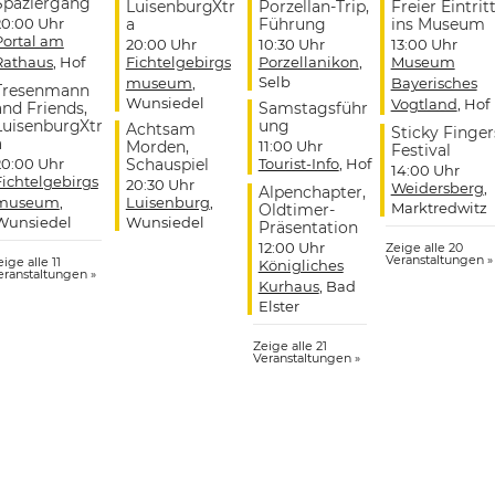
Spaziergang
LuisenburgXtr
Porzellan-Trip,
Freier Eintrit
20:00 Uhr
a
Führung
ins Museum
Portal am
20:00 Uhr
10:30 Uhr
13:00 Uhr
Rathaus
, Hof
Fichtelgebirgs
Porzellanikon
,
Museum
Selb
museum
,
Bayerisches
Tresenmann
Wunsiedel
Vogtland
, Hof
and Friends,
Samstagsführ
LuisenburgXtr
ung
Achtsam
Sticky Finger
a
Morden,
11:00 Uhr
Festival
20:00 Uhr
Schauspiel
Tourist-Info
, Hof
14:00 Uhr
Fichtelgebirgs
20:30 Uhr
Weidersberg
,
Alpenchapter,
museum
,
Luisenburg
,
Marktredwitz
Oldtimer-
Wunsiedel
Wunsiedel
Präsentation
12:00 Uhr
Zeige alle 20
Veranstaltungen »
ige alle 11
Königliches
eranstaltungen »
Kurhaus
, Bad
Elster
Zeige alle 21
Veranstaltungen »