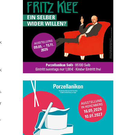
k
k
n
,
r
,