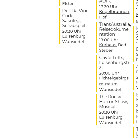
ADFC
Elster
17:30 Uhr
Der Da Vinci
Kugelbrunnen
,
Code –
Hof
Sakrileg,
TransAustralia,
Schauspiel
Reisedokume
20:30 Uhr
ntation
Luisenburg
,
19:00 Uhr
Wunsiedel
Kurhaus
, Bad
Steben
Gayle Tufts,
LuisenburgXtr
a
20:00 Uhr
Fichtelgebirgs
museum
,
Wunsiedel
The Rocky
Horror Show,
Musical
20:30 Uhr
Luisenburg
,
Wunsiedel