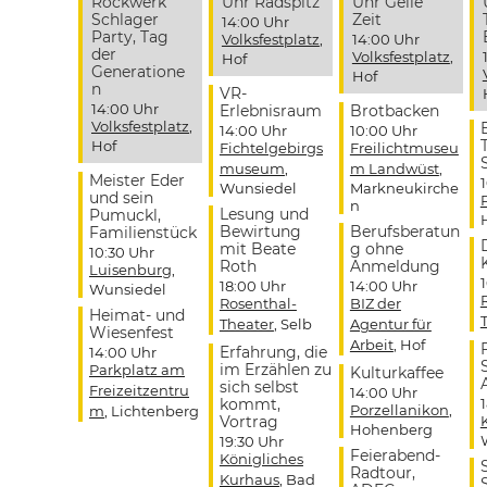
Rockwerk
Uhr Radspitz
Uhr Geile
Schlager
Zeit
14:00 Uhr
Party, Tag
Volksfestplatz
,
14:00 Uhr
der
Volksfestplatz
,
Hof
Generatione
Hof
n
VR-
14:00 Uhr
Erlebnisraum
Brotbacken
Volksfestplatz
,
14:00 Uhr
10:00 Uhr
Hof
Fichtelgebirgs
Freilichtmuseu
museum
,
m Landwüst
,
Meister Eder
Wunsiedel
Markneukirche
und sein
n
Lesung und
Pumuckl,
Bewirtung
Berufsberatun
Familienstück
mit Beate
g ohne
10:30 Uhr
Roth
Anmeldung
Luisenburg
,
18:00 Uhr
14:00 Uhr
Wunsiedel
Rosenthal-
BIZ der
Heimat- und
Theater
, Selb
Agentur für
Wiesenfest
Arbeit
, Hof
Erfahrung, die
14:00 Uhr
im Erzählen zu
Parkplatz am
Kulturkaffee
sich selbst
Freizeitzentru
14:00 Uhr
kommt,
Porzellanikon
,
m
, Lichtenberg
Vortrag
Hohenberg
19:30 Uhr
Feierabend-
Königliches
Radtour,
Kurhaus
, Bad