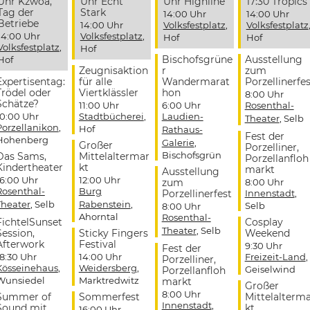
Uhr Kzwoa,
Uhr Echt
Uhr Highline
17:30 Tropics
Tag der
Stark
14:00 Uhr
14:00 Uhr
Betriebe
14:00 Uhr
Volksfestplatz
,
Volksfestplatz
14:00 Uhr
Volksfestplatz
,
Hof
Hof
Volksfestplatz
,
Hof
Bischofsgrüne
Ausstellung
Hof
Zeugnisaktion
r
zum
Expertisentag:
für alle
Wandermarat
Porzellinerfes
Trödel oder
Viertklässler
hon
8:00 Uhr
Schätze?
11:00 Uhr
6:00 Uhr
Rosenthal-
10:00 Uhr
Stadtbücherei
,
Laudien-
Theater
, Selb
Porzellanikon
,
Hof
Rathaus-
Fest der
Hohenberg
Galerie
,
Großer
Porzelliner,
Bischofsgrün
Das Sams,
Mittelaltermar
Porzellanfloh
Kindertheater
kt
markt
Ausstellung
16:00 Uhr
12:00 Uhr
zum
8:00 Uhr
Rosenthal-
Burg
Porzellinerfest
Innenstadt
,
Theater
, Selb
Rabenstein
,
Selb
8:00 Uhr
Ahorntal
Rosenthal-
FichtelSunset
Cosplay
Theater
, Selb
Session,
Sticky Fingers
Weekend
Afterwork
Festival
9:30 Uhr
Fest der
18:30 Uhr
14:00 Uhr
Freizeit-Land
,
Porzelliner,
Kösseinehaus
,
Weidersberg
,
Geiselwind
Porzellanfloh
Wunsiedel
Marktredwitz
markt
Großer
8:00 Uhr
Summer of
Sommerfest
Mittelalterm
Innenstadt
,
Sound mit
kt
16:00 Uhr