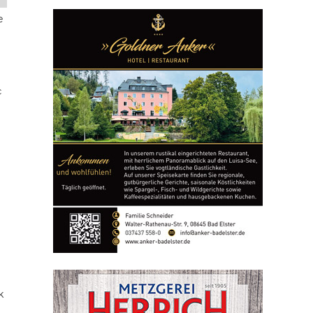
e
c
k