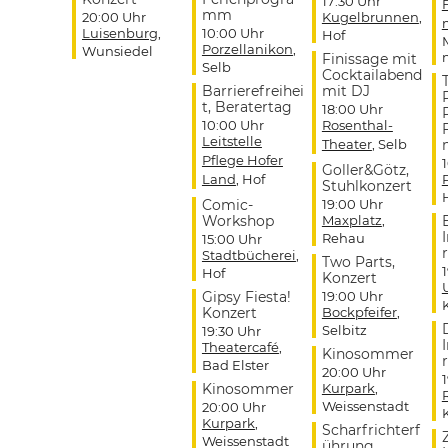
17:30 Uhr
mm
20:00 Uhr
Kugelbrunnen
,
Luisenburg
,
10:00 Uhr
Hof
Porzellanikon
,
Wunsiedel
Finissage mit
Selb
Cocktailabend
Barrierefreihei
mit DJ
t, Beratertag
18:00 Uhr
10:00 Uhr
Rosenthal-
Leitstelle
Theater
, Selb
Pflege Hofer
Goller&Götz,
Land
, Hof
Stuhlkonzert
Comic-
19:00 Uhr
Workshop
Maxplatz
,
Rehau
15:00 Uhr
r
Stadtbücherei
,
Two Parts,
Hof
Konzert
Gipsy Fiesta!
19:00 Uhr
Konzert
Bockpfeifer
,
Selbitz
19:30 Uhr
Theatercafé
,
Kinosommer
r
Bad Elster
20:00 Uhr
Kinosommer
Kurpark
,
Weissenstadt
20:00 Uhr
Kurpark
,
Scharfrichterf
Weissenstadt
ührung