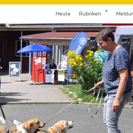
Heute
Rubriken
Meldu
franken. Täglich aktuelle Termine von Kultur bis Sport, von Theater
nstaltungsportal für Hochfran