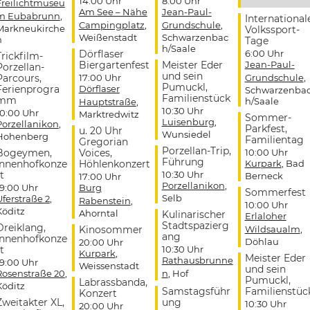
14:00 Uhr
8:00 Uhr
Freilichtmuseu
Am See – Nähe
Jean-Paul-
m Eubabrunn
,
International
Campingplatz
,
Grundschule
,
Markneukirche
Volkssport-
Weißenstadt
Schwarzenbac
n
Tage
h/Saale
Dörflaser
6:00 Uhr
Trickfilm-
Biergartenfest
Meister Eder
Jean-Paul-
Porzellan-
und sein
Parcours,
17:00 Uhr
Grundschule
,
Pumuckl,
Ferienprogra
Dörflaser
Schwarzenba
Familienstück
mm
h/Saale
Hauptstraße
,
10:30 Uhr
10:00 Uhr
Marktredwitz
Sommer-
Luisenburg
,
Porzellanikon
,
Parkfest,
u. 20 Uhr
Wunsiedel
Hohenberg
Familientag
Gregorian
Porzellan-Trip,
Bogeymen,
Voices,
10:00 Uhr
Führung
Innenhofkonze
Höhlenkonzert
Kurpark
, Bad
t
10:30 Uhr
Berneck
17:00 Uhr
Porzellanikon
,
19:00 Uhr
Burg
Sommerfest
Selb
Uferstraße 2
,
Rabenstein
,
10:00 Uhr
Köditz
Ahorntal
Kulinarischer
Erlaloher
Stadtspazierg
Dreiklang,
Kinosommer
Wildsaualm
,
ang
Innenhofkonze
Döhlau
20:00 Uhr
t
10:30 Uhr
Kurpark
,
Meister Eder
Rathausbrunne
19:00 Uhr
Weissenstadt
und sein
Rosenstraße 20
,
n
, Hof
Pumuckl,
Labrassbanda,
Köditz
Samstagsführ
Familienstüc
Konzert
Zweitakter XL,
ung
10:30 Uhr
20:00 Uhr