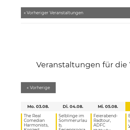
«
Vorheriger Veranstaltungen
Veranstaltungen für di
«
Vorherige
Mo. 03.08.
Di. 04.08.
Mi. 05.08.
The Real
Selblinge im
Feierabend-
Comedian
Sommerurlau
Radtour,
Harmonists,
b,
ADFC
Konzert
Ferienprogra