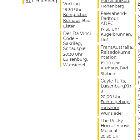
Porzellanikon
,
m
, Lichtenberg
Vortrag
Hohenberg
19:30 Uhr
Feierabend-
Königliches
Radtour,
Kurhaus
, Bad
ADFC
Elster
17:30 Uhr
Der Da Vinci
Kugelbrunnen
,
Code –
Hof
Sakrileg,
TransAustralia,
Schauspiel
Reisedokume
20:30 Uhr
ntation
Luisenburg
,
19:00 Uhr
Wunsiedel
Kurhaus
, Bad
Steben
Gayle Tufts,
LuisenburgXtr
a
20:00 Uhr
Fichtelgebirgs
museum
,
Wunsiedel
The Rocky
Horror Show,
Musical
20:30 Uhr