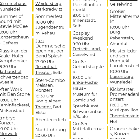
Kösseinehaus
,
Weidersberg
,
Geiselwind
Porzellanfloh
Wunsiedel
Marktredwitz
markt
Großer
8:00 Uhr
Summer of
Sommerfest
Mittelalterm
Innenstadt
,
Sound mit
kt
16:00 Uhr
Selb
Stevie McGee
Jugendzentru
10:00 Uhr
19:00 Uhr
Burg
m
, Rehau
Cosplay
Konzertscheun
Weekend
Rabenstein
,
Jazz-
e
, Gefrees
Ahorntal
9:30 Uhr
Dämmerscho
Freizeit-Land
,
Klassik an der
ppen mit der
Meister Eder
Geiselwind
Saale, Hofer
Band Splash
und sein
Symphoniker
Pumuckl,
17:00 Uhr
Große
Familienstüc
19:30 Uhr
Rosenthal-
Geburtstagsfe
Rathaushof
,
ier
10:30 Uhr
Theater
, Selb
Luisenburg
,
Schwarzenbac
10:00 Uhr
Stern-Combo
h/Saale
Wunsiedel
Erika-Fuchs-
Meissen,
Haus –
After Work
Kickstarter,
Konzert
mit Ben Stone
Museum für
Promenaden
19:30 Uhr
onzert
20:00 Uhr
Comic und
König Albert
Kaminflackerei
,
11:00 Uhr
Sprachkunst
,
Theater
, Bad
Musikpavillon
Weißenstadt
Schwarzenbac
Elster
Theresienstei
h/Saale
Embryo,
Abenteuerlich
Hof
Konzert
Großer
e
20:00 Uhr
Mittelaltermar
Orangeshake
Nachtführung
Filmwerk
kt
s, Konzert
20:00 Uhr