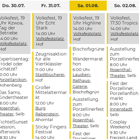
Do. 30.07.
Fr. 31.07.
Sa. 01.08.
So. 02.08.
Volksfest, 19
Volksfest, 19
Volksfest, 19
Volksfest,
Uhr Kzwoa,
Uhr Echt
Uhr Highline
17:30 Tropics
Tag der
Stark
14:00 Uhr
14:00 Uhr
Betriebe
14:00 Uhr
Volksfestplatz
,
Volksfestplatz
14:00 Uhr
Volksfestplatz
,
Hof
Hof
Volksfestplatz
,
Hof
Bischofsgrüne
Ausstellung
Hof
Zeugnisaktion
r
zum
Expertisentag:
für alle
Wandermarat
Porzellinerfes
Trödel oder
Viertklässler
hon
8:00 Uhr
Schätze?
11:00 Uhr
6:00 Uhr
Rosenthal-
10:00 Uhr
Stadtbücherei
,
Laudien-
Theater
, Selb
Porzellanikon
,
Hof
Rathaus-
Fest der
Hohenberg
Galerie
,
Großer
Porzelliner,
Bischofsgrün
Das Sams,
Mittelaltermar
Porzellanfloh
Kindertheater
kt
markt
Ausstellung
16:00 Uhr
12:00 Uhr
zum
8:00 Uhr
Rosenthal-
Burg
Porzellinerfest
Innenstadt
,
Theater
, Selb
Rabenstein
,
Selb
8:00 Uhr
Ahorntal
Rosenthal-
FichtelSunset
Cosplay
Theater
, Selb
Session,
Sticky Fingers
Weekend
Afterwork
Festival
9:30 Uhr
Fest der
18:30 Uhr
14:00 Uhr
Freizeit-Land
,
Porzelliner,