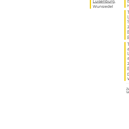
Luisenburg
,
Wunsiedel
Ze
V