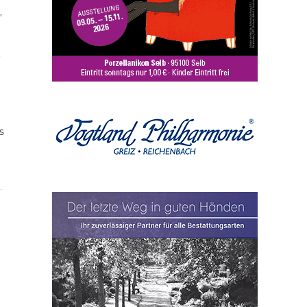
,
t
s