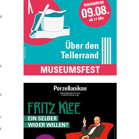
ar
k
k
n
,
r