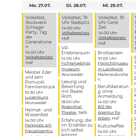
Mo. 27.07.
Di. 28.07.
Mi. 29.07.
Volksfest,
Volksfest, 19
Volksfest, 19
Rockwerk
Uhr Radspitz
Uhr Geile
Schlager
Zeit
14:00 Uhr
Party, Tag
Volksfestplatz
,
14:00 Uhr
der
Volksfestplatz
,
Hof
Generatione
Hof
n
VR-
14:00 Uhr
Erlebnisraum
Brotbacken
Volksfestplatz
,
14:00 Uhr
10:00 Uhr
Hof
Fichtelgebirgs
Freilichtmuseu
museum
,
m Landwüst
,
Meister Eder
Wunsiedel
Markneukirche
und sein
n
Lesung und
Pumuckl,
Bewirtung
Berufsberatun
Familienstück
mit Beate
g ohne
10:30 Uhr
Roth
Anmeldung
Luisenburg
,
18:00 Uhr
14:00 Uhr
Wunsiedel
Rosenthal-
BIZ der
Heimat- und
Theater
, Selb
Agentur für
Wiesenfest
Arbeit
, Hof
Erfahrung, die
14:00 Uhr
im Erzählen zu
Parkplatz am
Kulturkaffee
sich selbst
Freizeitzentru
14:00 Uhr
kommt,