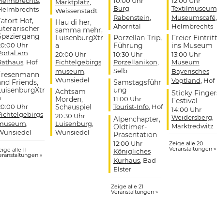
Helmbrechts
,
10:00 Uhr
12:00 Uhr
Marktplatz
,
Burg
Textilmuseum
Helmbrechts
Weissenstadt
Rabenstein
,
Museumscafé
,
Tatort Hof,
Hau di her,
Ahorntal
Helmbrechts
Literarischer
samma mehr,
Spaziergang
LuisenburgXtr
Porzellan-Trip,
Freier Eintrit
20:00 Uhr
a
Führung
ins Museum
Portal am
20:00 Uhr
10:30 Uhr
13:00 Uhr
Rathaus
, Hof
Fichtelgebirgs
Porzellanikon
,
Museum
Selb
museum
,
Bayerisches
Tresenmann
Wunsiedel
Vogtland
, Hof
and Friends,
Samstagsführ
LuisenburgXtr
ung
Achtsam
Sticky Finger
a
Morden,
11:00 Uhr
Festival
20:00 Uhr
Schauspiel
Tourist-Info
, Hof
14:00 Uhr
Fichtelgebirgs
20:30 Uhr
Weidersberg
,
Alpenchapter,
museum
,
Luisenburg
,
Marktredwitz
Oldtimer-
Wunsiedel
Wunsiedel
Präsentation
12:00 Uhr
Zeige alle 20
Veranstaltungen »
ige alle 11
Königliches
eranstaltungen »
Kurhaus
, Bad
Elster
Zeige alle 21
Veranstaltungen »