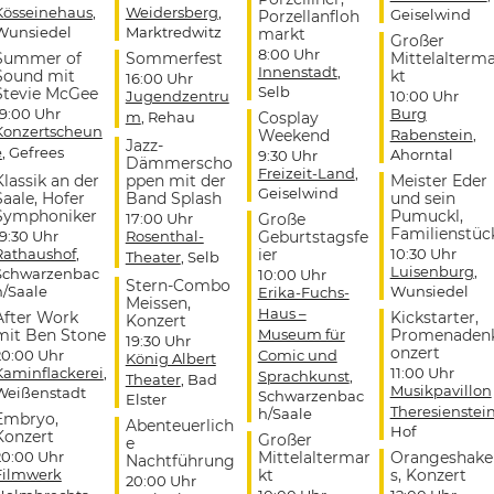
Kösseinehaus
,
Weidersberg
,
Geiselwind
Porzellanfloh
Wunsiedel
Marktredwitz
markt
Großer
8:00 Uhr
Summer of
Sommerfest
Mittelalterm
Innenstadt
,
Sound mit
kt
16:00 Uhr
Selb
Stevie McGee
Jugendzentru
10:00 Uhr
19:00 Uhr
Burg
m
, Rehau
Cosplay
Konzertscheun
Weekend
Rabenstein
,
Jazz-
e
, Gefrees
Ahorntal
9:30 Uhr
Dämmerscho
Freizeit-Land
,
Klassik an der
ppen mit der
Meister Eder
Geiselwind
Saale, Hofer
Band Splash
und sein
Symphoniker
Pumuckl,
17:00 Uhr
Große
Familienstüc
19:30 Uhr
Rosenthal-
Geburtstagsfe
Rathaushof
,
ier
10:30 Uhr
Theater
, Selb
Luisenburg
,
Schwarzenbac
10:00 Uhr
Stern-Combo
h/Saale
Wunsiedel
Erika-Fuchs-
Meissen,
Haus –
After Work
Kickstarter,
Konzert
mit Ben Stone
Museum für
Promenaden
19:30 Uhr
onzert
20:00 Uhr
Comic und
König Albert
Kaminflackerei
,
11:00 Uhr
Sprachkunst
,
Theater
, Bad
Musikpavillon
Weißenstadt
Schwarzenbac
Elster
Theresienstei
h/Saale
Embryo,
Abenteuerlich
Hof
Konzert
Großer
e
20:00 Uhr
Mittelaltermar
Orangeshake
Nachtführung
Filmwerk
kt
s, Konzert
20:00 Uhr