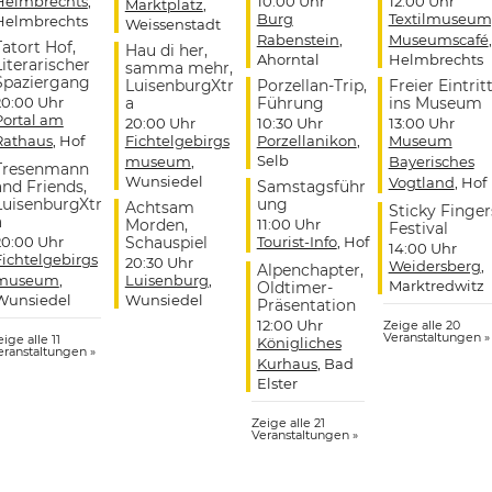
Helmbrechts
,
10:00 Uhr
12:00 Uhr
Marktplatz
,
Burg
Textilmuseum
Helmbrechts
Weissenstadt
Rabenstein
,
Museumscafé
,
Tatort Hof,
Hau di her,
Ahorntal
Helmbrechts
Literarischer
samma mehr,
Spaziergang
LuisenburgXtr
Porzellan-Trip,
Freier Eintrit
20:00 Uhr
a
Führung
ins Museum
Portal am
20:00 Uhr
10:30 Uhr
13:00 Uhr
Rathaus
, Hof
Fichtelgebirgs
Porzellanikon
,
Museum
Selb
museum
,
Bayerisches
Tresenmann
Wunsiedel
Vogtland
, Hof
and Friends,
Samstagsführ
LuisenburgXtr
ung
Achtsam
Sticky Finger
a
Morden,
11:00 Uhr
Festival
20:00 Uhr
Schauspiel
Tourist-Info
, Hof
14:00 Uhr
Fichtelgebirgs
20:30 Uhr
Weidersberg
,
Alpenchapter,
museum
,
Luisenburg
,
Marktredwitz
Oldtimer-
Wunsiedel
Wunsiedel
Präsentation
12:00 Uhr
Zeige alle 20
Veranstaltungen »
ige alle 11
Königliches
eranstaltungen »
Kurhaus
, Bad
Elster
Zeige alle 21
Veranstaltungen »