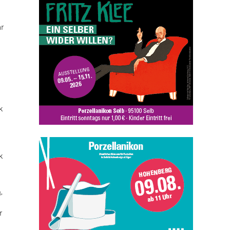
ar
k
k
n
,
r