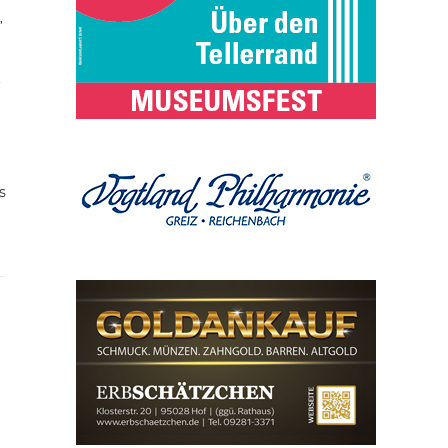
,
t
s