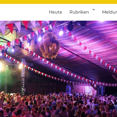
Heute
Rubriken
Meldu
franken. Täglich aktuelle Termine von Kultur bis Sport, von Theater
nstaltungsportal für Hochfran