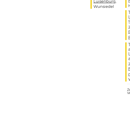
Luisenburg
,
Wunsiedel
Ze
V