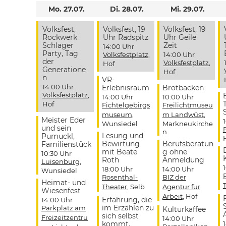
Mo. 27.07.
Di. 28.07.
Mi. 29.07.
Volksfest,
Volksfest, 19
Volksfest, 19
Rockwerk
Uhr Radspitz
Uhr Geile
Schlager
Zeit
14:00 Uhr
Party, Tag
Volksfestplatz
,
14:00 Uhr
der
Volksfestplatz
,
Hof
Generatione
Hof
n
VR-
14:00 Uhr
Erlebnisraum
Brotbacken
Volksfestplatz
,
14:00 Uhr
10:00 Uhr
Hof
Fichtelgebirgs
Freilichtmuseu
museum
,
m Landwüst
,
Meister Eder
Wunsiedel
Markneukirche
und sein
n
Lesung und
Pumuckl,
Bewirtung
Berufsberatun
Familienstück
mit Beate
g ohne
10:30 Uhr
Roth
Anmeldung
Luisenburg
,
18:00 Uhr
14:00 Uhr
Wunsiedel
Rosenthal-
BIZ der
Heimat- und
Theater
, Selb
Agentur für
Wiesenfest
Arbeit
, Hof
Erfahrung, die
14:00 Uhr
im Erzählen zu
Parkplatz am
Kulturkaffee
sich selbst
Freizeitzentru
14:00 Uhr
kommt,