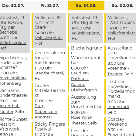
Do. 30.07.
Fr. 31.07.
Sa. 01.08.
So. 02.08.
Volksfest, 19
Volksfest, 19
Volksfest, 19
Volksfest,
Uhr Kzwoa,
Uhr Echt
Uhr Highline
17:30 Tropics
Tag der
Stark
14:00 Uhr
14:00 Uhr
Betriebe
14:00 Uhr
Volksfestplatz
,
Volksfestplatz
14:00 Uhr
Volksfestplatz
,
Hof
Hof
Volksfestplatz
,
Hof
Bischofsgrüne
Ausstellung
Hof
Zeugnisaktion
r
zum
Expertisentag:
für alle
Wandermarat
Porzellinerfes
Trödel oder
Viertklässler
hon
8:00 Uhr
Schätze?
11:00 Uhr
6:00 Uhr
Rosenthal-
10:00 Uhr
Stadtbücherei
,
Laudien-
Theater
, Selb
Porzellanikon
,
Hof
Rathaus-
Fest der
Hohenberg
Galerie
,
Großer
Porzelliner,
Bischofsgrün
Das Sams,
Mittelaltermar
Porzellanfloh
Kindertheater
kt
markt
Ausstellung
16:00 Uhr
12:00 Uhr
zum
8:00 Uhr
Rosenthal-
Burg
Porzellinerfest
Innenstadt
,
Theater
, Selb
Rabenstein
,
Selb
8:00 Uhr
Ahorntal
Rosenthal-
FichtelSunset
Cosplay
Theater
, Selb
Session,
Sticky Fingers
Weekend
Afterwork
Festival
9:30 Uhr
Fest der
18:30 Uhr
14:00 Uhr
Freizeit-Land
,
Porzelliner,