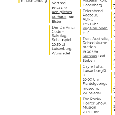
Porzellanikon
,
m
, Lichtenberg
Vortrag
Hohenberg
19:30 Uhr
Feierabend-
Königliches
Radtour,
Kurhaus
, Bad
ADFC
Elster
17:30 Uhr
Der Da Vinci
Kugelbrunnen
,
Code –
Hof
Sakrileg,
TransAustralia,
Schauspiel
Reisedokume
20:30 Uhr
ntation
Luisenburg
,
19:00 Uhr
Wunsiedel
Kurhaus
, Bad
Steben
Gayle Tufts,
LuisenburgXtr
a
20:00 Uhr
Fichtelgebirgs
museum
,
Wunsiedel
The Rocky
Horror Show,
Musical
20:30 Uhr