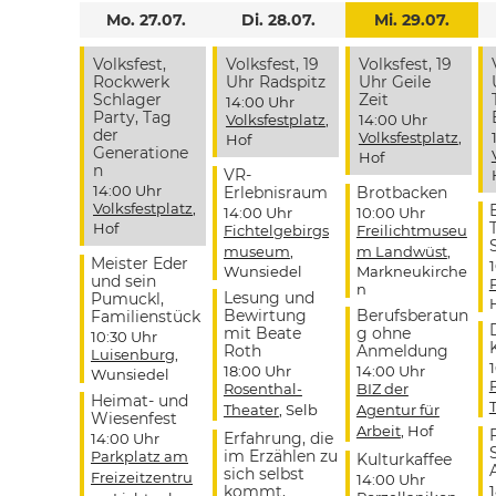
Mo. 27.07.
Di. 28.07.
Mi. 29.07.
Volksfest,
Volksfest, 19
Volksfest, 19
Rockwerk
Uhr Radspitz
Uhr Geile
Schlager
Zeit
14:00 Uhr
Party, Tag
Volksfestplatz
,
14:00 Uhr
der
Volksfestplatz
,
Hof
Generatione
Hof
n
VR-
14:00 Uhr
Erlebnisraum
Brotbacken
Volksfestplatz
,
14:00 Uhr
10:00 Uhr
Hof
Fichtelgebirgs
Freilichtmuseu
museum
,
m Landwüst
,
Meister Eder
Wunsiedel
Markneukirche
und sein
n
Lesung und
Pumuckl,
Bewirtung
Berufsberatun
Familienstück
mit Beate
g ohne
10:30 Uhr
Roth
Anmeldung
Luisenburg
,
18:00 Uhr
14:00 Uhr
Wunsiedel
Rosenthal-
BIZ der
Heimat- und
Theater
, Selb
Agentur für
Wiesenfest
Arbeit
, Hof
Erfahrung, die
14:00 Uhr
im Erzählen zu
Parkplatz am
Kulturkaffee
sich selbst
Freizeitzentru
14:00 Uhr
kommt,