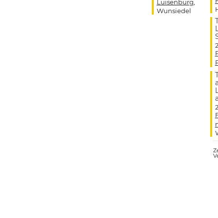
Luisenburg
,
Wunsiedel
Ze
V