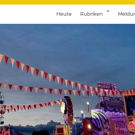
Heute
Rubriken
Meldu
franken. Täglich aktuelle Termine von Kultur bis Sport, von Theater
nstaltungsportal für Hochfran