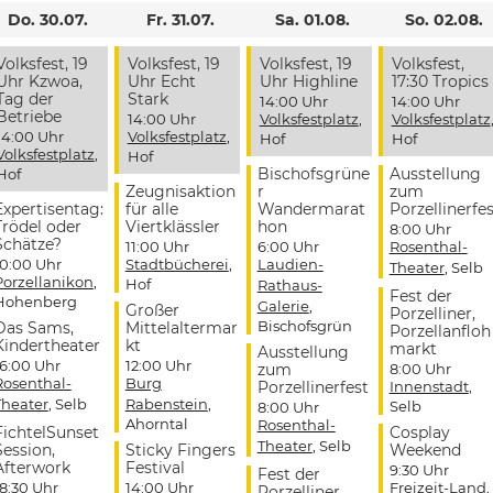
Do. 30.07.
Fr. 31.07.
Sa. 01.08.
So. 02.08.
Volksfest, 19
Volksfest, 19
Volksfest, 19
Volksfest,
Uhr Kzwoa,
Uhr Echt
Uhr Highline
17:30 Tropics
Tag der
Stark
14:00 Uhr
14:00 Uhr
Betriebe
14:00 Uhr
Volksfestplatz
,
Volksfestplatz
14:00 Uhr
Volksfestplatz
,
Hof
Hof
Volksfestplatz
,
Hof
Bischofsgrüne
Ausstellung
Hof
Zeugnisaktion
r
zum
Expertisentag:
für alle
Wandermarat
Porzellinerfes
Trödel oder
Viertklässler
hon
8:00 Uhr
Schätze?
11:00 Uhr
6:00 Uhr
Rosenthal-
10:00 Uhr
Stadtbücherei
,
Laudien-
Theater
, Selb
Porzellanikon
,
Hof
Rathaus-
Fest der
Hohenberg
Galerie
,
Großer
Porzelliner,
Bischofsgrün
Das Sams,
Mittelaltermar
Porzellanfloh
Kindertheater
kt
markt
Ausstellung
16:00 Uhr
12:00 Uhr
zum
8:00 Uhr
Rosenthal-
Burg
Porzellinerfest
Innenstadt
,
Theater
, Selb
Rabenstein
,
Selb
8:00 Uhr
Ahorntal
Rosenthal-
FichtelSunset
Cosplay
Theater
, Selb
Session,
Sticky Fingers
Weekend
Afterwork
Festival
9:30 Uhr
Fest der
18:30 Uhr
14:00 Uhr
Freizeit-Land
,
Porzelliner,