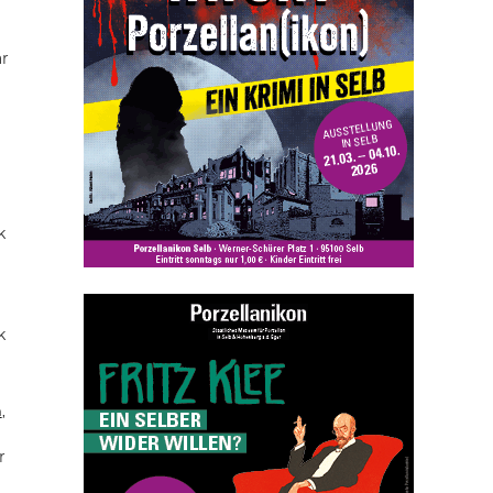
ar
k
k
n
,
r