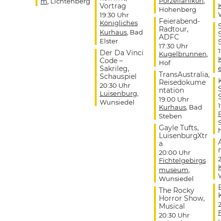
Porzellanikon
,
m
, Lichtenberg
Vortrag
Hohenberg
19:30 Uhr
Feierabend-
Königliches
Radtour,
Kurhaus
, Bad
ADFC
Elster
17:30 Uhr
Der Da Vinci
Kugelbrunnen
,
Code –
Hof
Sakrileg,
TransAustralia,
Schauspiel
Reisedokume
20:30 Uhr
ntation
Luisenburg
,
19:00 Uhr
Wunsiedel
Kurhaus
, Bad
Steben
Gayle Tufts,
LuisenburgXtr
a
20:00 Uhr
Fichtelgebirgs
museum
,
Wunsiedel
The Rocky
Horror Show,
Musical
20:30 Uhr