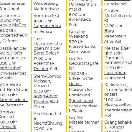
Kösseinehaus
,
Weidersberg
,
Geiselwind
Porzellanfloh
Wunsiedel
Marktredwitz
markt
Großer
8:00 Uhr
Summer of
Sommerfest
Mittelalterm
Innenstadt
,
Sound mit
kt
16:00 Uhr
Selb
Stevie McGee
Jugendzentru
10:00 Uhr
19:00 Uhr
Burg
m
, Rehau
Cosplay
Konzertscheun
Weekend
Rabenstein
,
Jazz-
e
, Gefrees
Ahorntal
9:30 Uhr
Dämmerscho
Freizeit-Land
,
Klassik an der
ppen mit der
Meister Eder
Geiselwind
Saale, Hofer
Band Splash
und sein
Symphoniker
Pumuckl,
17:00 Uhr
Große
Familienstüc
19:30 Uhr
Rosenthal-
Geburtstagsfe
Rathaushof
,
ier
10:30 Uhr
Theater
, Selb
Luisenburg
,
Schwarzenbac
10:00 Uhr
Stern-Combo
h/Saale
Wunsiedel
Erika-Fuchs-
Meissen,
Haus –
After Work
Kickstarter,
Konzert
mit Ben Stone
Museum für
Promenaden
19:30 Uhr
onzert
20:00 Uhr
Comic und
König Albert
Kaminflackerei
,
11:00 Uhr
Sprachkunst
,
Theater
, Bad
Musikpavillon
Weißenstadt
Schwarzenbac
Elster
Theresienstei
h/Saale
Embryo,
Abenteuerlich
Hof
Konzert
Großer
e
20:00 Uhr
Mittelaltermar
Orangeshake
Nachtführung
Filmwerk
kt
s, Konzert
20:00 Uhr