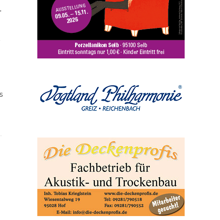
,
t
s