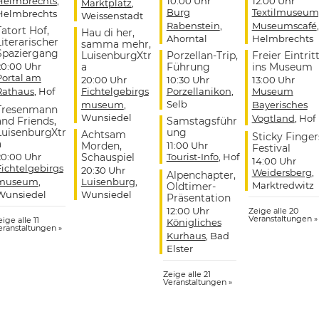
Helmbrechts
,
10:00 Uhr
12:00 Uhr
Marktplatz
,
Burg
Textilmuseum
Helmbrechts
Weissenstadt
Rabenstein
,
Museumscafé
,
Tatort Hof,
Hau di her,
Ahorntal
Helmbrechts
Literarischer
samma mehr,
Spaziergang
LuisenburgXtr
Porzellan-Trip,
Freier Eintrit
20:00 Uhr
a
Führung
ins Museum
Portal am
20:00 Uhr
10:30 Uhr
13:00 Uhr
Rathaus
, Hof
Fichtelgebirgs
Porzellanikon
,
Museum
Selb
museum
,
Bayerisches
Tresenmann
Wunsiedel
Vogtland
, Hof
and Friends,
Samstagsführ
LuisenburgXtr
ung
Achtsam
Sticky Finger
a
Morden,
11:00 Uhr
Festival
20:00 Uhr
Schauspiel
Tourist-Info
, Hof
14:00 Uhr
Fichtelgebirgs
20:30 Uhr
Weidersberg
,
Alpenchapter,
museum
,
Luisenburg
,
Marktredwitz
Oldtimer-
Wunsiedel
Wunsiedel
Präsentation
12:00 Uhr
Zeige alle 20
Veranstaltungen »
ige alle 11
Königliches
eranstaltungen »
Kurhaus
, Bad
Elster
Zeige alle 21
Veranstaltungen »