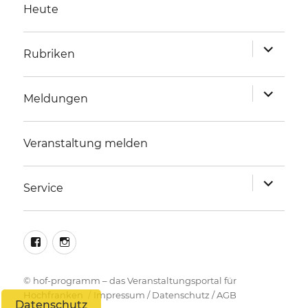
Heute
Unterme
Rubriken
anzeigen
Unterme
Meldungen
anzeigen
Veranstaltung melden
Unterme
Service
anzeigen
facebook
instagram
©
hof-programm – das Veranstaltungsportal für
Hochfranken
Impressum
/
Datenschutz
/
AGB
Datenschutz