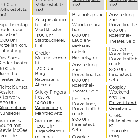
14:00 Uhr
Volksfestplatz
,
Hof
Hof
Volksfestplatz
,
Hof
Bischofsgrüne
Ausstellung
Hof
Zeugnisaktion
r
zum
Expertisentag:
für alle
Wandermarat
Porzellinerfes
Trödel oder
Viertklässler
hon
8:00 Uhr
Schätze?
11:00 Uhr
6:00 Uhr
Rosenthal-
10:00 Uhr
Stadtbücherei
,
Laudien-
Theater
, Selb
Porzellanikon
,
Hof
Rathaus-
Fest der
Hohenberg
Galerie
,
Großer
Porzelliner,
Bischofsgrün
Das Sams,
Mittelaltermar
Porzellanfloh
Kindertheater
kt
markt
Ausstellung
16:00 Uhr
12:00 Uhr
zum
8:00 Uhr
Rosenthal-
Burg
Porzellinerfest
Innenstadt
,
Theater
, Selb
Rabenstein
,
Selb
8:00 Uhr
Ahorntal
Rosenthal-
FichtelSunset
Cosplay
Theater
, Selb
Session,
Sticky Fingers
Weekend
Afterwork
Festival
9:30 Uhr
Fest der
18:30 Uhr
14:00 Uhr
Freizeit-Land
,
Porzelliner,
Kösseinehaus
,
Weidersberg
,
Geiselwind
Porzellanfloh
Wunsiedel
Marktredwitz
markt
Großer
8:00 Uhr
Summer of
Sommerfest
Mittelalterm
Innenstadt
,
Sound mit
kt
16:00 Uhr
Selb
Stevie McGee
Jugendzentru
10:00 Uhr
19:00 Uhr
Burg
m
, Rehau
Cosplay