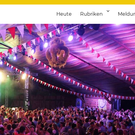
Heute
Rubriken
Meldu
franken. Täglich aktuelle Termine von Kultur bis Sport, von Theater
nstaltungsportal für Hochfran