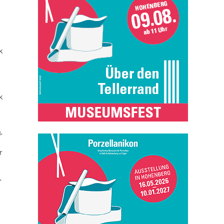
k
k
n
,
r
,
t