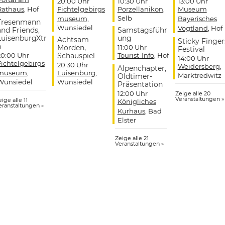
20:00 Uhr
10:30 Uhr
13:00 Uhr
Rathaus
, Hof
Fichtelgebirgs
Porzellanikon
,
Museum
Selb
museum
,
Bayerisches
Tresenmann
Wunsiedel
Vogtland
, Hof
and Friends,
Samstagsführ
LuisenburgXtr
ung
Achtsam
Sticky Finger
a
Morden,
11:00 Uhr
Festival
20:00 Uhr
Schauspiel
Tourist-Info
, Hof
14:00 Uhr
Fichtelgebirgs
20:30 Uhr
Weidersberg
,
Alpenchapter,
museum
,
Luisenburg
,
Marktredwitz
Oldtimer-
Wunsiedel
Wunsiedel
Präsentation
12:00 Uhr
Zeige alle 20
Veranstaltungen »
ige alle 11
Königliches
eranstaltungen »
Kurhaus
, Bad
Elster
Zeige alle 21
Veranstaltungen »