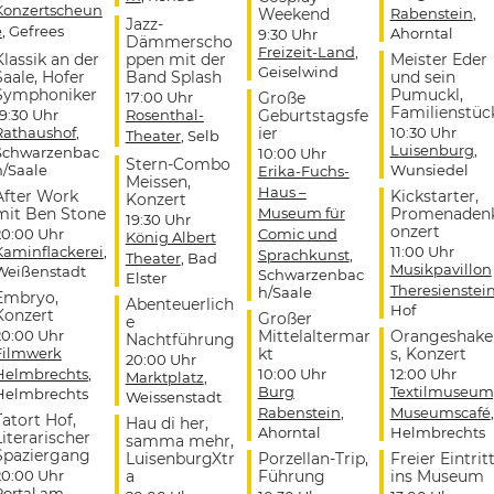
Konzertscheun
Weekend
Rabenstein
,
Jazz-
e
, Gefrees
Ahorntal
9:30 Uhr
Dämmerscho
Freizeit-Land
,
Klassik an der
ppen mit der
Meister Eder
Geiselwind
Saale, Hofer
Band Splash
und sein
Symphoniker
Pumuckl,
17:00 Uhr
Große
Familienstüc
19:30 Uhr
Rosenthal-
Geburtstagsfe
Rathaushof
,
ier
10:30 Uhr
Theater
, Selb
Luisenburg
,
Schwarzenbac
10:00 Uhr
Stern-Combo
h/Saale
Wunsiedel
Erika-Fuchs-
Meissen,
Haus –
After Work
Kickstarter,
Konzert
mit Ben Stone
Museum für
Promenaden
19:30 Uhr
onzert
20:00 Uhr
Comic und
König Albert
Kaminflackerei
,
11:00 Uhr
Sprachkunst
,
Theater
, Bad
Musikpavillon
Weißenstadt
Schwarzenbac
Elster
Theresienstei
h/Saale
Embryo,
Abenteuerlich
Hof
Konzert
Großer
e
20:00 Uhr
Mittelaltermar
Orangeshake
Nachtführung
Filmwerk
kt
s, Konzert
20:00 Uhr
Helmbrechts
,
10:00 Uhr
12:00 Uhr
Marktplatz
,
Burg
Textilmuseum
Helmbrechts
Weissenstadt
Rabenstein
,
Museumscafé
,
Tatort Hof,
Hau di her,
Ahorntal
Helmbrechts
Literarischer
samma mehr,
Spaziergang
LuisenburgXtr
Porzellan-Trip,
Freier Eintrit
20:00 Uhr
a
Führung
ins Museum
Portal am