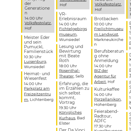
der
Volksfestplatz
,
Hof
Generatione
Hof
n
VR-
14:00 Uhr
Erlebnisraum
Brotbacken
Volksfestplatz
,
14:00 Uhr
10:00 Uhr
Hof
Fichtelgebirgs
Freilichtmuseu
museum
,
m Landwüst
,
Meister Eder
Wunsiedel
Markneukirche
und sein
n
Lesung und
Pumuckl,
Bewirtung
Berufsberatun
Familienstück
mit Beate
g ohne
10:30 Uhr
Roth
Anmeldung
Luisenburg
,
18:00 Uhr
14:00 Uhr
Wunsiedel
Rosenthal-
BIZ der
Heimat- und
Theater
, Selb
Agentur für
Wiesenfest
Arbeit
, Hof
Erfahrung, die
14:00 Uhr
im Erzählen zu
Parkplatz am
Kulturkaffee
sich selbst
Freizeitzentru
14:00 Uhr
kommt,
Porzellanikon
,
m
, Lichtenberg
Vortrag
Hohenberg
19:30 Uhr
Feierabend-
Königliches
Radtour,
Kurhaus
, Bad
ADFC
Elster
17:30 Uhr
Der Da Vinci
Kugelbrunnen
,