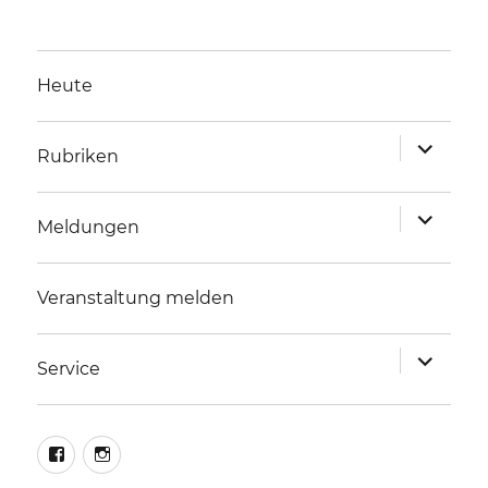
Heute
Unterme
Rubriken
anzeigen
Unterme
Meldungen
anzeigen
Veranstaltung melden
Unterme
Service
anzeigen
facebook
instagram