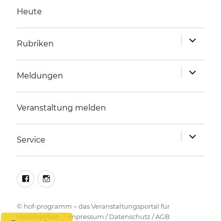
Heute
Unterme
Rubriken
anzeigen
Unterme
Meldungen
anzeigen
Veranstaltung melden
Unterme
Service
anzeigen
facebook
instagram
©
hof-programm – das Veranstaltungsportal für
Hochfranken
Impressum
/
Datenschutz
/
AGB