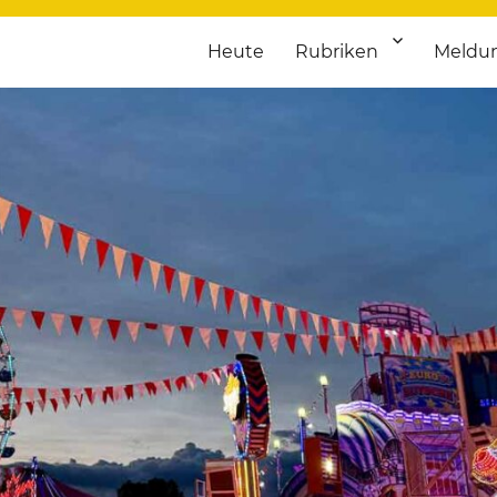
Heute
Rubriken
Meldu
franken. Täglich aktuelle Termine von Kultur bis Sport, von Theater
nstaltungsportal für Hochfran