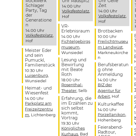
Rockwerk
Uhr Radspitz
Uhr Geile
Schlager
Zeit
14:00 Uhr
Party, Tag
Volksfestplatz
,
14:00 Uhr
der
Volksfestplatz
,
Hof
Generatione
Hof
n
VR-
14:00 Uhr
Erlebnisraum
Brotbacken
Volksfestplatz
,
14:00 Uhr
10:00 Uhr
Hof
Fichtelgebirgs
Freilichtmuseu
museum
,
m Landwüst
,
Meister Eder
Wunsiedel
Markneukirche
und sein
n
Lesung und
Pumuckl,
Bewirtung
Berufsberatun
Familienstück
mit Beate
g ohne
10:30 Uhr
Roth
Anmeldung
Luisenburg
,
18:00 Uhr
14:00 Uhr
Wunsiedel
Rosenthal-
BIZ der
Heimat- und
Theater
, Selb
Agentur für
Wiesenfest
Arbeit
, Hof
Erfahrung, die
14:00 Uhr
im Erzählen zu
Parkplatz am
Kulturkaffee
sich selbst
Freizeitzentru
14:00 Uhr
kommt,
Porzellanikon
,
m
, Lichtenberg
Vortrag
Hohenberg
19:30 Uhr
Feierabend-
Königliches
Radtour,
Kurhaus
, Bad