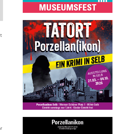
,
t
ar