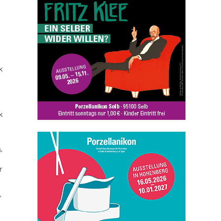
k
k
n
,
r
,