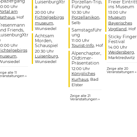
Spaziergang
LuisenburgXtr
Porzellan-Trip,
Freier Eintrit
20:00 Uhr
a
Führung
ins Museum
Portal am
20:00 Uhr
10:30 Uhr
13:00 Uhr
Rathaus
, Hof
Fichtelgebirgs
Porzellanikon
,
Museum
Selb
museum
,
Bayerisches
Tresenmann
Wunsiedel
Vogtland
, Hof
and Friends,
Samstagsführ
LuisenburgXtr
ung
Achtsam
Sticky Finger
a
Morden,
11:00 Uhr
Festival
20:00 Uhr
Schauspiel
Tourist-Info
, Hof
14:00 Uhr
Fichtelgebirgs
20:30 Uhr
Weidersberg
,
Alpenchapter,
museum
,
Luisenburg
,
Marktredwitz
Oldtimer-
Wunsiedel
Wunsiedel
Präsentation
12:00 Uhr
Zeige alle 20
Veranstaltungen »
ige alle 11
Königliches
eranstaltungen »
Kurhaus
, Bad
Elster
Zeige alle 21
Veranstaltungen »