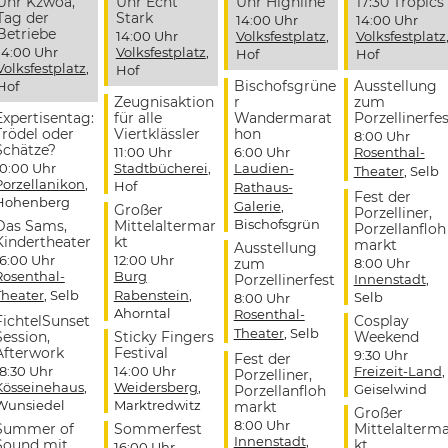
Uhr Kzwoa,
Uhr Echt
Uhr Highline
17:30 Tropics
Tag der
Stark
14:00 Uhr
14:00 Uhr
Betriebe
14:00 Uhr
Volksfestplatz
,
Volksfestplatz
14:00 Uhr
Volksfestplatz
,
Hof
Hof
Volksfestplatz
,
Hof
Bischofsgrüne
Ausstellung
Hof
Zeugnisaktion
r
zum
Expertisentag:
für alle
Wandermarat
Porzellinerfes
Trödel oder
Viertklässler
hon
8:00 Uhr
Schätze?
11:00 Uhr
6:00 Uhr
Rosenthal-
10:00 Uhr
Stadtbücherei
,
Laudien-
Theater
, Selb
Porzellanikon
,
Hof
Rathaus-
Fest der
Hohenberg
Galerie
,
Großer
Porzelliner,
Bischofsgrün
Das Sams,
Mittelaltermar
Porzellanfloh
Kindertheater
kt
markt
Ausstellung
16:00 Uhr
12:00 Uhr
zum
8:00 Uhr
Rosenthal-
Burg
Porzellinerfest
Innenstadt
,
Theater
, Selb
Rabenstein
,
Selb
8:00 Uhr
Ahorntal
Rosenthal-
FichtelSunset
Cosplay
Theater
, Selb
Session,
Sticky Fingers
Weekend
Afterwork
Festival
9:30 Uhr
Fest der
18:30 Uhr
14:00 Uhr
Freizeit-Land
,
Porzelliner,
Kösseinehaus
,
Weidersberg
,
Geiselwind
Porzellanfloh
Wunsiedel
Marktredwitz
markt
Großer
8:00 Uhr
Summer of
Sommerfest
Mittelalterm
Innenstadt
,
Sound mit
kt
16:00 Uhr