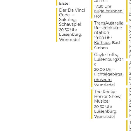
ADFC
Elster
17:30 Uhr
Der Da Vinci
Kugelbrunnen
,
Code –
Hof
Sakrileg,
TransAustralia,
Schauspiel
Reisedokume
20:30 Uhr
ntation
Luisenburg
,
19:00 Uhr
Wunsiedel
Kurhaus
, Bad
Steben
Gayle Tufts,
LuisenburgXtr
a
20:00 Uhr
Fichtelgebirgs
museum
,
Wunsiedel
The Rocky
Horror Show,
Musical
20:30 Uhr
Luisenburg
,
Wunsiedel