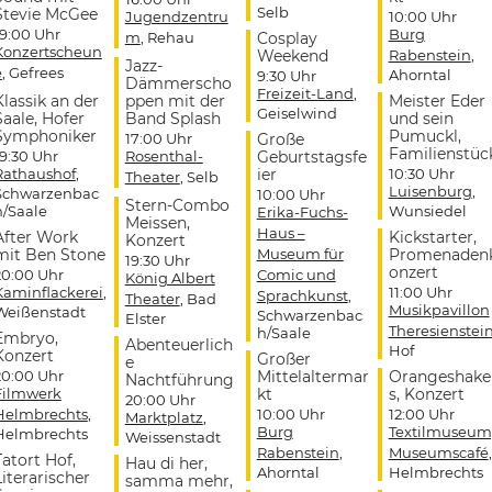
Selb
Stevie McGee
Jugendzentru
10:00 Uhr
19:00 Uhr
Burg
m
, Rehau
Cosplay
Konzertscheun
Weekend
Rabenstein
,
Jazz-
e
, Gefrees
Ahorntal
9:30 Uhr
Dämmerscho
Freizeit-Land
,
Klassik an der
ppen mit der
Meister Eder
Geiselwind
Saale, Hofer
Band Splash
und sein
Symphoniker
Pumuckl,
17:00 Uhr
Große
Familienstüc
19:30 Uhr
Rosenthal-
Geburtstagsfe
Rathaushof
,
ier
10:30 Uhr
Theater
, Selb
Luisenburg
,
Schwarzenbac
10:00 Uhr
Stern-Combo
h/Saale
Wunsiedel
Erika-Fuchs-
Meissen,
Haus –
After Work
Kickstarter,
Konzert
mit Ben Stone
Museum für
Promenaden
19:30 Uhr
onzert
20:00 Uhr
Comic und
König Albert
Kaminflackerei
,
11:00 Uhr
Sprachkunst
,
Theater
, Bad
Musikpavillon
Weißenstadt
Schwarzenbac
Elster
Theresienstei
h/Saale
Embryo,
Abenteuerlich
Hof
Konzert
Großer
e
20:00 Uhr
Mittelaltermar
Orangeshake
Nachtführung
Filmwerk
kt
s, Konzert
20:00 Uhr
Helmbrechts
,
10:00 Uhr
12:00 Uhr
Marktplatz
,
Burg
Textilmuseum
Helmbrechts
Weissenstadt
Rabenstein
,
Museumscafé
,
Tatort Hof,
Hau di her,
Ahorntal
Helmbrechts
Literarischer
samma mehr,