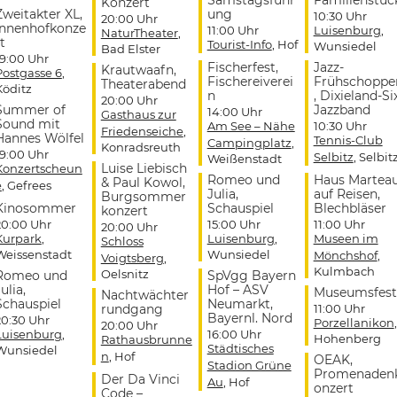
Samstagsführ
Familienstüc
Konzert
Zweitakter XL,
ung
10:30 Uhr
20:00 Uhr
Innenhofkonze
11:00 Uhr
Luisenburg
,
NaturTheater
,
t
Tourist-Info
, Hof
Wunsiedel
Bad Elster
19:00 Uhr
Fischerfest,
Jazz-
Krautwaafn,
Postgasse 6
,
Fischereiverei
Frühschoppe
Theaterabend
Köditz
n
, Dixieland-Si
20:00 Uhr
Summer of
Jazzband
14:00 Uhr
Gasthaus zur
Sound mit
Am See – Nähe
10:30 Uhr
Friedenseiche
,
Hannes Wölfel
Tennis-Club
Campingplatz
,
Konradsreuth
19:00 Uhr
Selbitz
, Selbit
Weißenstadt
Luise Liebisch
Konzertscheun
Romeo und
Haus Martea
& Paul Kowol,
e
, Gefrees
Julia,
auf Reisen,
Burgsommer
Kinosommer
Schauspiel
Blechbläser
konzert
20:00 Uhr
15:00 Uhr
11:00 Uhr
20:00 Uhr
Kurpark
,
Luisenburg
,
Museen im
Schloss
Weissenstadt
Wunsiedel
Mönchshof
,
Voigtsberg
,
Kulmbach
Oelsnitz
Romeo und
SpVgg Bayern
ulia,
Hof – ASV
Museumsfest
Nachtwächter
Schauspiel
Neumarkt,
rundgang
11:00 Uhr
Bayernl. Nord
20:30 Uhr
Porzellanikon
,
20:00 Uhr
Luisenburg
,
16:00 Uhr
Hohenberg
Rathausbrunne
Städtisches
Wunsiedel
n
, Hof
OEAK,
Stadion Grüne
Promenaden
Der Da Vinci
Au
, Hof
onzert
Code –