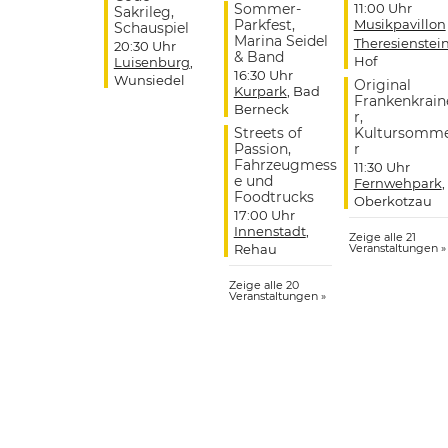
Sommer-
11:00 Uhr
Sakrileg,
Parkfest,
Musikpavillon
Schauspiel
Marina Seidel
Theresienstei
20:30 Uhr
& Band
Hof
Luisenburg
,
16:30 Uhr
Wunsiedel
Original
Kurpark
, Bad
Frankenkrain
Berneck
r,
Streets of
Kultursomm
Passion,
r
Fahrzeugmess
11:30 Uhr
e und
Fernwehpark
,
Foodtrucks
Oberkotzau
17:00 Uhr
Innenstadt
,
Zeige alle 21
Rehau
Veranstaltungen »
Zeige alle 20
Veranstaltungen »