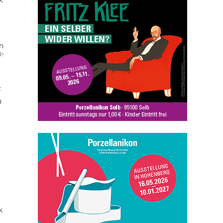
k
n
x-
z
u
k