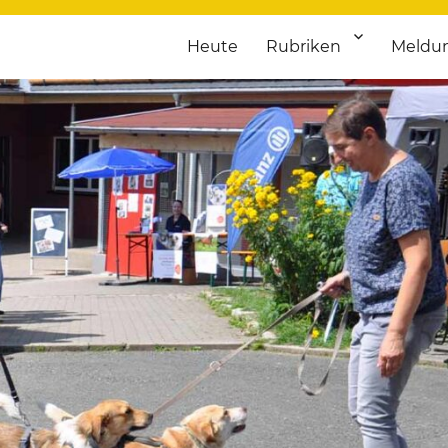
Heute
Rubriken
Meldu
franken. Täglich aktuelle Termine von Kultur bis Sport, von Theater
nstaltungsportal für Hochfran