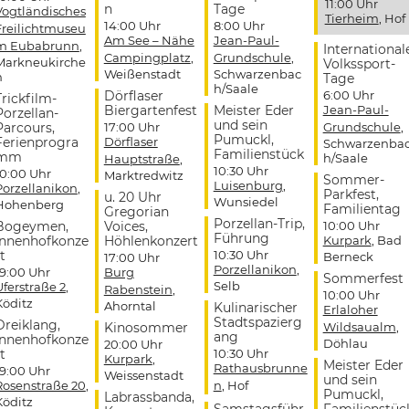
11:00 Uhr
n
Tage
Vogtländisches
Tierheim
, Hof
14:00 Uhr
8:00 Uhr
Freilichtmuseu
Am See – Nähe
Jean-Paul-
m Eubabrunn
,
International
Campingplatz
,
Grundschule
,
Markneukirche
Volkssport-
Weißenstadt
Schwarzenbac
n
Tage
h/Saale
Dörflaser
6:00 Uhr
Trickfilm-
Biergartenfest
Meister Eder
Jean-Paul-
Porzellan-
und sein
Parcours,
17:00 Uhr
Grundschule
,
Pumuckl,
Ferienprogra
Dörflaser
Schwarzenba
Familienstück
mm
h/Saale
Hauptstraße
,
10:30 Uhr
10:00 Uhr
Marktredwitz
Sommer-
Luisenburg
,
Porzellanikon
,
Parkfest,
u. 20 Uhr
Wunsiedel
Hohenberg
Familientag
Gregorian
Porzellan-Trip,
Bogeymen,
Voices,
10:00 Uhr
Führung
Innenhofkonze
Höhlenkonzert
Kurpark
, Bad
t
10:30 Uhr
Berneck
17:00 Uhr
Porzellanikon
,
19:00 Uhr
Burg
Sommerfest
Selb
Uferstraße 2
,
Rabenstein
,
10:00 Uhr
Köditz
Ahorntal
Kulinarischer
Erlaloher
Stadtspazierg
Dreiklang,
Kinosommer
Wildsaualm
,
ang
Innenhofkonze
Döhlau
20:00 Uhr
t
10:30 Uhr
Kurpark
,
Meister Eder
Rathausbrunne
19:00 Uhr
Weissenstadt
und sein
Rosenstraße 20
,
n
, Hof
Pumuckl,
Labrassbanda,
Köditz