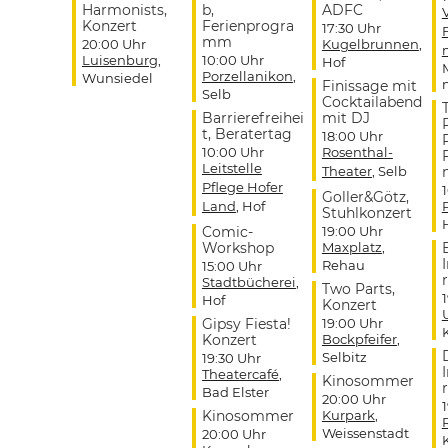
Harmonists,
b,
ADFC
Konzert
Ferienprogra
17:30 Uhr
mm
20:00 Uhr
Kugelbrunnen
,
Luisenburg
,
10:00 Uhr
Hof
Porzellanikon
,
Wunsiedel
Finissage mit
Selb
Cocktailabend
Barrierefreihei
mit DJ
t, Beratertag
18:00 Uhr
10:00 Uhr
Rosenthal-
Leitstelle
Theater
, Selb
Pflege Hofer
Goller&Götz,
Land
, Hof
Stuhlkonzert
Comic-
19:00 Uhr
Workshop
Maxplatz
,
Rehau
15:00 Uhr
r
Stadtbücherei
,
Two Parts,
Hof
Konzert
Gipsy Fiesta!
19:00 Uhr
Konzert
Bockpfeifer
,
Selbitz
19:30 Uhr
Theatercafé
,
Kinosommer
r
Bad Elster
20:00 Uhr
Kinosommer
Kurpark
,
Weissenstadt
20:00 Uhr