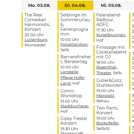
Mo. 03.08.
Di. 04.08.
Mi. 05.08.
The Real
Selblinge im
Feierabend-
Comedian
Sommerurlau
Radtour,
Harmonists,
b,
ADFC
Konzert
Ferienprogra
17:30 Uhr
mm
20:00 Uhr
Kugelbrunnen
,
Luisenburg
,
10:00 Uhr
Hof
Porzellanikon
,
Wunsiedel
Finissage mit
Selb
Cocktailabend
Barrierefreihei
mit DJ
t, Beratertag
18:00 Uhr
10:00 Uhr
Rosenthal-
Leitstelle
Theater
, Selb
Pflege Hofer
Goller&Götz,
Land
, Hof
Stuhlkonzert
Comic-
19:00 Uhr
Workshop
Maxplatz
,
Rehau
15:00 Uhr
r
Stadtbücherei
,
Two Parts,
Hof
Konzert
Gipsy Fiesta!
19:00 Uhr
Konzert
Bockpfeifer
,
Selbitz
19:30 Uhr
Theatercafé
,