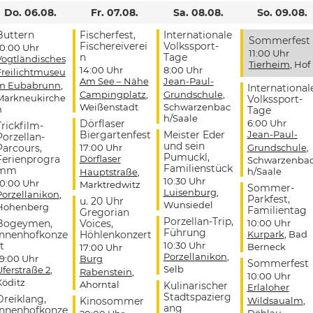
Do. 06.08.
Fr. 07.08.
Sa. 08.08.
So. 09.08.
Buttern
Fischerfest,
Internationale
Sommerfest
Fischereiverei
Volkssport-
10:00 Uhr
11:00 Uhr
n
Tage
Vogtländisches
Tierheim
, Hof
14:00 Uhr
8:00 Uhr
Freilichtmuseu
Am See – Nähe
Jean-Paul-
m Eubabrunn
,
International
Campingplatz
,
Grundschule
,
Markneukirche
Volkssport-
Weißenstadt
Schwarzenbac
n
Tage
h/Saale
Dörflaser
6:00 Uhr
Trickfilm-
Biergartenfest
Meister Eder
Jean-Paul-
Porzellan-
und sein
Parcours,
17:00 Uhr
Grundschule
,
Pumuckl,
Ferienprogra
Dörflaser
Schwarzenba
Familienstück
mm
h/Saale
Hauptstraße
,
10:30 Uhr
10:00 Uhr
Marktredwitz
Sommer-
Luisenburg
,
Porzellanikon
,
Parkfest,
u. 20 Uhr
Wunsiedel
Hohenberg
Familientag
Gregorian
Porzellan-Trip,
Bogeymen,
Voices,
10:00 Uhr
Führung
Innenhofkonze
Höhlenkonzert
Kurpark
, Bad
t
10:30 Uhr
Berneck
17:00 Uhr
Porzellanikon
,
19:00 Uhr
Burg
Sommerfest
Selb
Uferstraße 2
,
Rabenstein
,
10:00 Uhr
Köditz
Ahorntal
Kulinarischer
Erlaloher
Stadtspazierg
Dreiklang,
Kinosommer
Wildsaualm
,
ang
Innenhofkonze