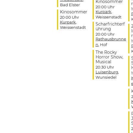
Kinosommer
r
Bad Elster
20:00 Uhr
Kinosommer
Kurpark
,
Weissenstadt
20:00 Uhr
Kurpark
,
Scharfrichterf
Weissenstadt
ührung
20:00 Uhr
r
Rathausbrunne
n
, Hof
The Rocky
Horror Show,
Musical
20:30 Uhr
Luisenburg
,
Wunsiedel
J