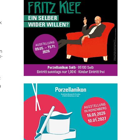
k
n
x-
z
u