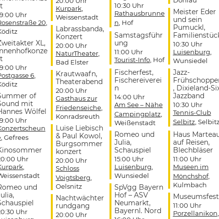
Döhlau
20:00 Uhr
t
10:30 Uhr
Kurpark
,
Meister Eder
Rathausbrunne
19:00 Uhr
Weissenstadt
und sein
Rosenstraße 20
,
n
, Hof
Pumuckl,
Labrassbanda,
Köditz
Samstagsführ
Familienstüc
Konzert
Zweitakter XL,
ung
10:30 Uhr
20:00 Uhr
Innenhofkonze
11:00 Uhr
Luisenburg
,
NaturTheater
,
t
Tourist-Info
, Hof
Wunsiedel
Bad Elster
19:00 Uhr
Fischerfest,
Jazz-
Krautwaafn,
Postgasse 6
,
Fischereiverei
Frühschoppe
Theaterabend
Köditz
n
, Dixieland-Si
20:00 Uhr
Summer of
Jazzband
14:00 Uhr
Gasthaus zur
Sound mit
Am See – Nähe
10:30 Uhr
Friedenseiche
,
Hannes Wölfel
Tennis-Club
Campingplatz
,
Konradsreuth
19:00 Uhr
Selbitz
, Selbit
Weißenstadt
Luise Liebisch
Konzertscheun
Romeo und
Haus Martea
& Paul Kowol,
e
, Gefrees
Julia,
auf Reisen,
Burgsommer
Kinosommer
Schauspiel
Blechbläser
konzert
20:00 Uhr
15:00 Uhr
11:00 Uhr
20:00 Uhr
Kurpark
,
Luisenburg
,
Museen im
Schloss
Weissenstadt
Wunsiedel
Mönchshof
,
Voigtsberg
,
Kulmbach
Oelsnitz
Romeo und
SpVgg Bayern
ulia,
Hof – ASV
Museumsfest
Nachtwächter
Schauspiel
Neumarkt,
rundgang
11:00 Uhr
Bayernl. Nord
20:30 Uhr
Porzellanikon
,
20:00 Uhr