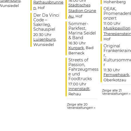
Luisenburg
,
16:00 Uhr
Hohenberg
Rathausbrunne
Städtisches
Wunsiedel
n
, Hof
OEAK,
Stadion Grüne
Promenaden
Der Da Vinci
Au
, Hof
onzert
Code –
Sommer-
11:00 Uhr
Sakrileg,
Parkfest,
Musikpavillon
Schauspiel
Marina Seidel
Theresienstei
20:30 Uhr
& Band
Hof
Luisenburg
,
16:30 Uhr
Wunsiedel
Original
Kurpark
, Bad
Frankenkrain
Berneck
r,
Streets of
Kultursomm
Passion,
r
Fahrzeugmess
11:30 Uhr
e und
Fernwehpark
,
Foodtrucks
Oberkotzau
17:00 Uhr
Innenstadt
,
Zeige alle 21
Rehau
Veranstaltungen »
Zeige alle 20
Veranstaltungen »