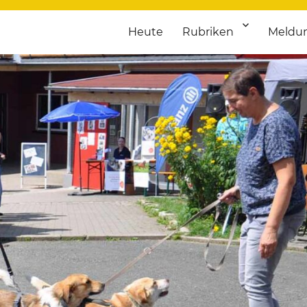
Heute
Rubriken
Meldu
franken. Täglich aktuelle Termine von Kultur bis Sport, von Theater
nstaltungsportal für Hochfran