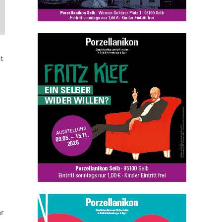
,
t
ar