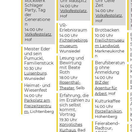
Rockwerk
Uhr Radspitz
Uhr Geile
Schlager
Zeit
14:00 Uhr
Party, Tag
Volksfestplatz
,
14:00 Uhr
der
Volksfestplatz
,
Hof
Generatione
Hof
n
VR-
14:00 Uhr
Erlebnisraum
Brotbacken
Volksfestplatz
,
14:00 Uhr
10:00 Uhr
Hof
Fichtelgebirgs
Freilichtmuseu
museum
,
m Landwüst
,
Meister Eder
Wunsiedel
Markneukirche
und sein
n
Lesung und
Pumuckl,
Bewirtung
Berufsberatun
Familienstück
mit Beate
g ohne
10:30 Uhr
Roth
Anmeldung
Luisenburg
,
18:00 Uhr
14:00 Uhr
Wunsiedel
Rosenthal-
BIZ der
Heimat- und
Theater
, Selb
Agentur für
Wiesenfest
Arbeit
, Hof
Erfahrung, die
14:00 Uhr
im Erzählen zu
Parkplatz am
Kulturkaffee
sich selbst
Freizeitzentru
14:00 Uhr
kommt,
Porzellanikon
,
m
, Lichtenberg
Vortrag
Hohenberg
19:30 Uhr
Feierabend-
Königliches
Radtour,
Kurhaus
, Bad