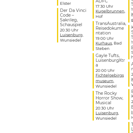
ADFC
Elster
17:30 Uhr
Der Da Vinci
Kugelbrunnen
,
Code –
Hof
Sakrileg,
TransAustralia,
Schauspiel
Reisedokume
20:30 Uhr
ntation
Luisenburg
,
19:00 Uhr
Wunsiedel
Kurhaus
, Bad
Steben
Gayle Tufts,
LuisenburgXtr
a
20:00 Uhr
Fichtelgebirgs
museum
,
Wunsiedel
The Rocky
Horror Show,
Musical
20:30 Uhr
Luisenburg
,
Wunsiedel