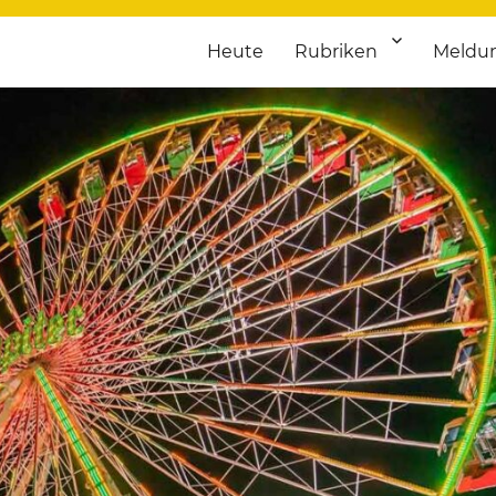
Heute
Rubriken
Meldu
franken. Täglich aktuelle Termine von Kultur bis Sport, von Theater
nstaltungsportal für Hochfran