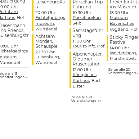
Spaziergang
LuisenburgXtr
Porzellan-Trip,
Freier Eintrit
20:00 Uhr
a
Führung
ins Museum
Portal am
20:00 Uhr
10:30 Uhr
13:00 Uhr
Rathaus
, Hof
Fichtelgebirgs
Porzellanikon
,
Museum
Selb
museum
,
Bayerisches
Tresenmann
Wunsiedel
Vogtland
, Hof
and Friends,
Samstagsführ
LuisenburgXtr
ung
Achtsam
Sticky Finger
a
Morden,
11:00 Uhr
Festival
20:00 Uhr
Schauspiel
Tourist-Info
, Hof
14:00 Uhr
Fichtelgebirgs
20:30 Uhr
Weidersberg
,
Alpenchapter,
museum
,
Luisenburg
,
Marktredwitz
Oldtimer-
Wunsiedel
Wunsiedel
Präsentation
12:00 Uhr
Zeige alle 20
Veranstaltungen »
ige alle 11
Königliches
eranstaltungen »
Kurhaus
, Bad
Elster
Zeige alle 21
Veranstaltungen »