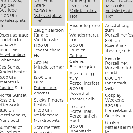
Uhr Kzwoa,
Uhr Echt
Uhr Highline
17:30 Tropics
Tag der
Stark
14:00 Uhr
14:00 Uhr
Betriebe
14:00 Uhr
Volksfestplatz
,
Volksfestplatz
14:00 Uhr
Volksfestplatz
,
Hof
Hof
Volksfestplatz
,
Hof
Bischofsgrüne
Ausstellung
Hof
Zeugnisaktion
r
zum
Expertisentag:
für alle
Wandermarat
Porzellinerfes
Trödel oder
Viertklässler
hon
8:00 Uhr
Schätze?
11:00 Uhr
6:00 Uhr
Rosenthal-
10:00 Uhr
Stadtbücherei
,
Laudien-
Theater
, Selb
Porzellanikon
,
Hof
Rathaus-
Fest der
Hohenberg
Galerie
,
Großer
Porzelliner,
Bischofsgrün
Das Sams,
Mittelaltermar
Porzellanfloh
Kindertheater
kt
markt
Ausstellung
16:00 Uhr
12:00 Uhr
zum
8:00 Uhr
Rosenthal-
Burg
Porzellinerfest
Innenstadt
,
Theater
, Selb
Rabenstein
,
Selb
8:00 Uhr
Ahorntal
Rosenthal-
FichtelSunset
Cosplay
Theater
, Selb
Session,
Sticky Fingers
Weekend
Afterwork
Festival
9:30 Uhr
Fest der
18:30 Uhr
14:00 Uhr
Freizeit-Land
,
Porzelliner,
Kösseinehaus
,
Weidersberg
,
Geiselwind
Porzellanfloh
Wunsiedel
Marktredwitz
markt
Großer
8:00 Uhr
Summer of
Sommerfest
Mittelalterm
Innenstadt
,
Sound mit
kt
16:00 Uhr