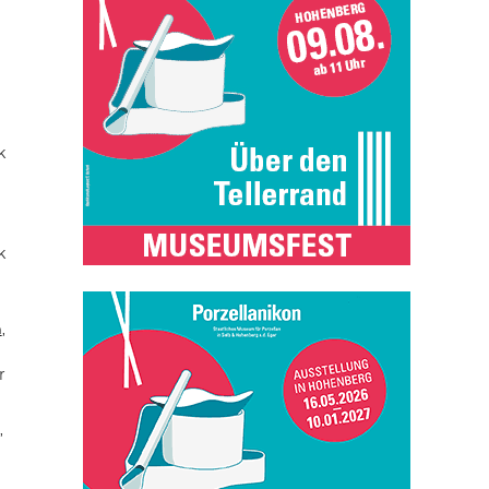
k
k
n
,
r
,