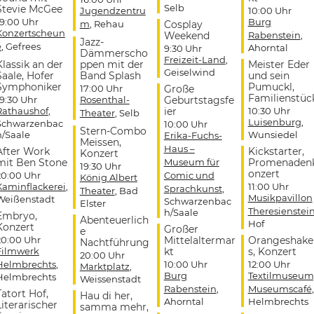
Selb
Stevie McGee
Jugendzentru
10:00 Uhr
19:00 Uhr
Burg
m
, Rehau
Cosplay
Konzertscheun
Weekend
Rabenstein
,
Jazz-
e
, Gefrees
Ahorntal
9:30 Uhr
Dämmerscho
Freizeit-Land
,
Klassik an der
ppen mit der
Meister Eder
Geiselwind
Saale, Hofer
Band Splash
und sein
Symphoniker
Pumuckl,
17:00 Uhr
Große
Familienstüc
19:30 Uhr
Rosenthal-
Geburtstagsfe
Rathaushof
,
ier
10:30 Uhr
Theater
, Selb
Luisenburg
,
Schwarzenbac
10:00 Uhr
Stern-Combo
h/Saale
Wunsiedel
Erika-Fuchs-
Meissen,
Haus –
After Work
Kickstarter,
Konzert
mit Ben Stone
Museum für
Promenaden
19:30 Uhr
onzert
20:00 Uhr
Comic und
König Albert
Kaminflackerei
,
11:00 Uhr
Sprachkunst
,
Theater
, Bad
Musikpavillon
Weißenstadt
Schwarzenbac
Elster
Theresienstei
h/Saale
Embryo,
Abenteuerlich
Hof
Konzert
Großer
e
20:00 Uhr
Mittelaltermar
Orangeshake
Nachtführung
Filmwerk
kt
s, Konzert
20:00 Uhr
Helmbrechts
,
10:00 Uhr
12:00 Uhr
Marktplatz
,
Burg
Textilmuseum
Helmbrechts
Weissenstadt
Rabenstein
,
Museumscafé
,
Tatort Hof,
Hau di her,
Ahorntal
Helmbrechts
Literarischer
samma mehr,