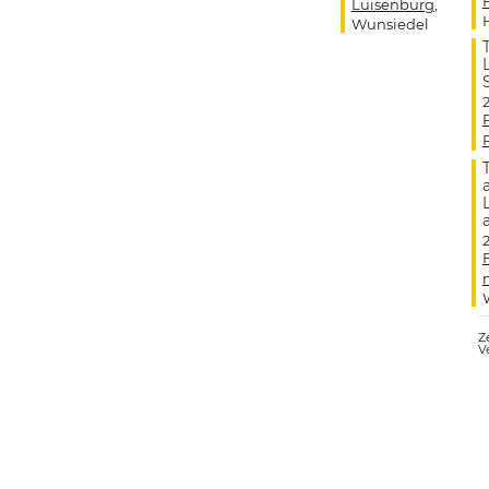
Luisenburg
,
Wunsiedel
Ze
V