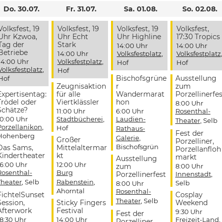
Do. 30.07.
Fr. 31.07.
Sa. 01.08.
So. 02.08.
Volksfest, 19
Volksfest, 19
Volksfest, 19
Volksfest,
Uhr Kzwoa,
Uhr Echt
Uhr Highline
17:30 Tropics
Tag der
Stark
14:00 Uhr
14:00 Uhr
Betriebe
14:00 Uhr
Volksfestplatz
,
Volksfestplatz
14:00 Uhr
Volksfestplatz
,
Hof
Hof
Volksfestplatz
,
Hof
Bischofsgrüne
Ausstellung
Hof
Zeugnisaktion
r
zum
Expertisentag:
für alle
Wandermarat
Porzellinerfes
Trödel oder
Viertklässler
hon
8:00 Uhr
Schätze?
11:00 Uhr
6:00 Uhr
Rosenthal-
10:00 Uhr
Stadtbücherei
,
Laudien-
Theater
, Selb
Porzellanikon
,
Hof
Rathaus-
Fest der
Hohenberg
Galerie
,
Großer
Porzelliner,
Bischofsgrün
Das Sams,
Mittelaltermar
Porzellanfloh
Kindertheater
kt
markt
Ausstellung
16:00 Uhr
12:00 Uhr
zum
8:00 Uhr
Rosenthal-
Burg
Porzellinerfest
Innenstadt
,
Theater
, Selb
Rabenstein
,
Selb
8:00 Uhr
Ahorntal
Rosenthal-
FichtelSunset
Cosplay
Theater
, Selb
Session,
Sticky Fingers
Weekend
Afterwork
Festival
9:30 Uhr
Fest der
18:30 Uhr
14:00 Uhr
Freizeit-Land
,
Porzelliner,