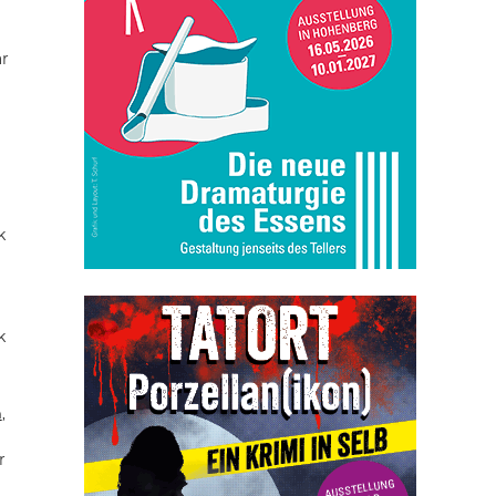
ar
k
k
n
,
r