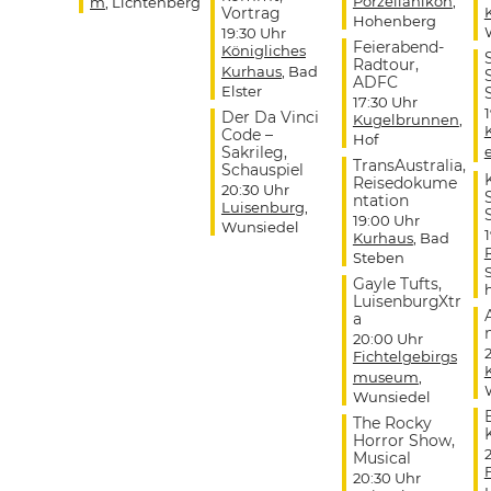
Porzellanikon
,
m
, Lichtenberg
Vortrag
Hohenberg
19:30 Uhr
Feierabend-
Königliches
Radtour,
Kurhaus
, Bad
ADFC
Elster
17:30 Uhr
Der Da Vinci
Kugelbrunnen
,
Code –
Hof
Sakrileg,
TransAustralia,
Schauspiel
Reisedokume
20:30 Uhr
ntation
Luisenburg
,
19:00 Uhr
Wunsiedel
Kurhaus
, Bad
Steben
Gayle Tufts,
LuisenburgXtr
a
20:00 Uhr
Fichtelgebirgs
museum
,
Wunsiedel
The Rocky
Horror Show,
Musical
20:30 Uhr