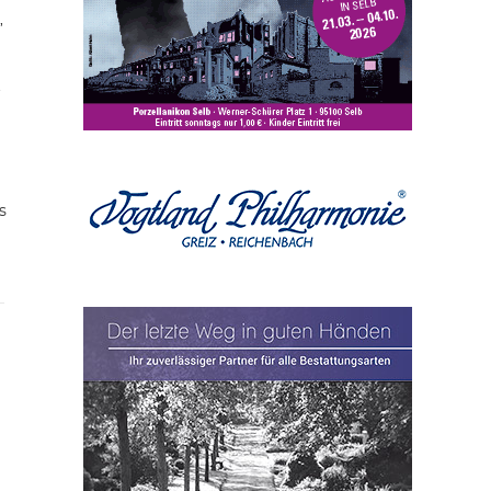
,
t
s