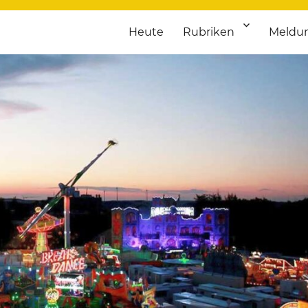
Heute
Rubriken
Meldu
franken. Täglich aktuelle Termine von Kultur bis Sport, von Theater
nstaltungsportal für Hochfran