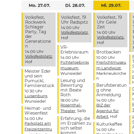
Mo. 27.07.
Di. 28.07.
Mi. 29.07.
Volksfest,
Volksfest, 19
Volksfest, 19
Rockwerk
Uhr Radspitz
Uhr Geile
Schlager
Zeit
14:00 Uhr
Party, Tag
Volksfestplatz
,
14:00 Uhr
der
Volksfestplatz
,
Hof
Generatione
Hof
n
VR-
14:00 Uhr
Erlebnisraum
Brotbacken
Volksfestplatz
,
14:00 Uhr
10:00 Uhr
Hof
Fichtelgebirgs
Freilichtmuseu
museum
,
m Landwüst
,
Meister Eder
Wunsiedel
Markneukirche
und sein
n
Lesung und
Pumuckl,
Bewirtung
Berufsberatun
Familienstück
mit Beate
g ohne
10:30 Uhr
Roth
Anmeldung
Luisenburg
,
18:00 Uhr
14:00 Uhr
Wunsiedel
Rosenthal-
BIZ der
Heimat- und
Theater
, Selb
Agentur für
Wiesenfest
Arbeit
, Hof
Erfahrung, die
14:00 Uhr
im Erzählen zu
Parkplatz am
Kulturkaffee
sich selbst
Freizeitzentru
14:00 Uhr
kommt,