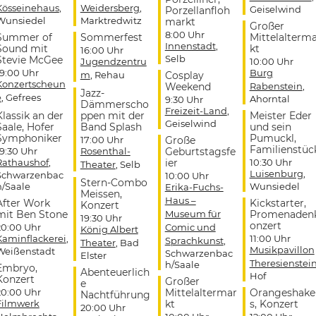
Kösseinehaus
,
Weidersberg
,
Geiselwind
Porzellanfloh
Wunsiedel
Marktredwitz
markt
Großer
8:00 Uhr
Summer of
Sommerfest
Mittelalterm
Innenstadt
,
Sound mit
kt
16:00 Uhr
Selb
Stevie McGee
Jugendzentru
10:00 Uhr
19:00 Uhr
Burg
m
, Rehau
Cosplay
Konzertscheun
Weekend
Rabenstein
,
Jazz-
e
, Gefrees
Ahorntal
9:30 Uhr
Dämmerscho
Freizeit-Land
,
Klassik an der
ppen mit der
Meister Eder
Geiselwind
Saale, Hofer
Band Splash
und sein
Symphoniker
Pumuckl,
17:00 Uhr
Große
Familienstüc
19:30 Uhr
Rosenthal-
Geburtstagsfe
Rathaushof
,
ier
10:30 Uhr
Theater
, Selb
Luisenburg
,
Schwarzenbac
10:00 Uhr
Stern-Combo
h/Saale
Wunsiedel
Erika-Fuchs-
Meissen,
Haus –
After Work
Kickstarter,
Konzert
mit Ben Stone
Museum für
Promenaden
19:30 Uhr
onzert
20:00 Uhr
Comic und
König Albert
Kaminflackerei
,
11:00 Uhr
Sprachkunst
,
Theater
, Bad
Musikpavillon
Weißenstadt
Schwarzenbac
Elster
Theresienstei
h/Saale
Embryo,
Abenteuerlich
Hof
Konzert
Großer
e
20:00 Uhr
Mittelaltermar
Orangeshake
Nachtführung
Filmwerk
kt
s, Konzert
20:00 Uhr