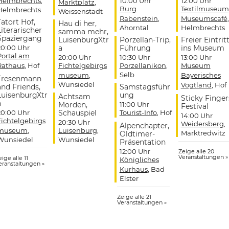
Helmbrechts
,
10:00 Uhr
12:00 Uhr
Marktplatz
,
Burg
Textilmuseum
Helmbrechts
Weissenstadt
Rabenstein
,
Museumscafé
,
Tatort Hof,
Hau di her,
Ahorntal
Helmbrechts
Literarischer
samma mehr,
Spaziergang
LuisenburgXtr
Porzellan-Trip,
Freier Eintrit
20:00 Uhr
a
Führung
ins Museum
Portal am
20:00 Uhr
10:30 Uhr
13:00 Uhr
Rathaus
, Hof
Fichtelgebirgs
Porzellanikon
,
Museum
Selb
museum
,
Bayerisches
Tresenmann
Wunsiedel
Vogtland
, Hof
and Friends,
Samstagsführ
LuisenburgXtr
ung
Achtsam
Sticky Finger
a
Morden,
11:00 Uhr
Festival
20:00 Uhr
Schauspiel
Tourist-Info
, Hof
14:00 Uhr
Fichtelgebirgs
20:30 Uhr
Weidersberg
,
Alpenchapter,
museum
,
Luisenburg
,
Marktredwitz
Oldtimer-
Wunsiedel
Wunsiedel
Präsentation
12:00 Uhr
Zeige alle 20
Veranstaltungen »
ige alle 11
Königliches
eranstaltungen »
Kurhaus
, Bad
Elster
Zeige alle 21
Veranstaltungen »