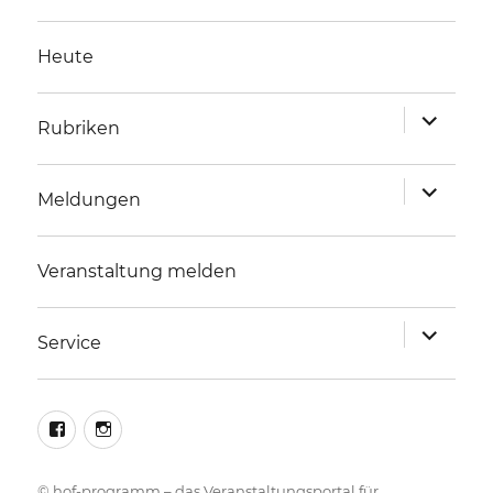
Heute
Unterme
Rubriken
anzeigen
Unterme
Meldungen
anzeigen
Veranstaltung melden
Unterme
Service
anzeigen
facebook
instagram
©
hof-programm – das Veranstaltungsportal für