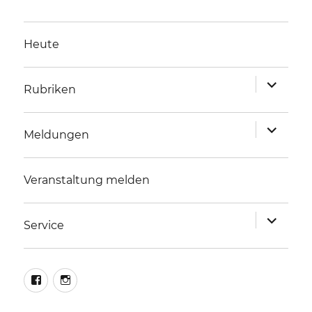
Heute
Unterme
Rubriken
anzeigen
Unterme
Meldungen
anzeigen
Veranstaltung melden
Unterme
Service
anzeigen
facebook
instagram