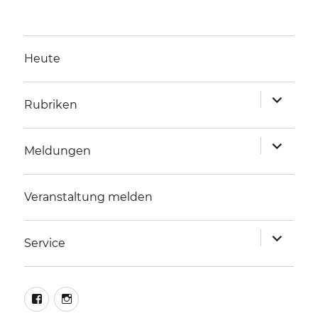
Heute
Unterme
Rubriken
anzeigen
Unterme
Meldungen
anzeigen
Veranstaltung melden
Unterme
Service
anzeigen
facebook
instagram