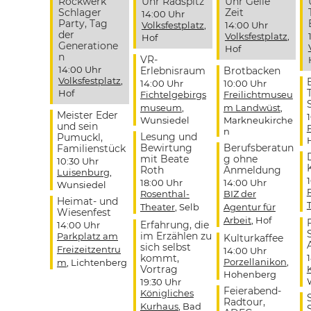
Rockwerk
Uhr Radspitz
Uhr Geile
Schlager
Zeit
14:00 Uhr
Party, Tag
Volksfestplatz
,
14:00 Uhr
der
Volksfestplatz
,
Hof
Generatione
Hof
n
VR-
14:00 Uhr
Erlebnisraum
Brotbacken
Volksfestplatz
,
14:00 Uhr
10:00 Uhr
Hof
Fichtelgebirgs
Freilichtmuseu
museum
,
m Landwüst
,
Meister Eder
Wunsiedel
Markneukirche
und sein
n
Lesung und
Pumuckl,
Bewirtung
Berufsberatun
Familienstück
mit Beate
g ohne
10:30 Uhr
Roth
Anmeldung
Luisenburg
,
18:00 Uhr
14:00 Uhr
Wunsiedel
Rosenthal-
BIZ der
Heimat- und
Theater
, Selb
Agentur für
Wiesenfest
Arbeit
, Hof
Erfahrung, die
14:00 Uhr
im Erzählen zu
Parkplatz am
Kulturkaffee
sich selbst
Freizeitzentru
14:00 Uhr
kommt,
Porzellanikon
,
m
, Lichtenberg
Vortrag
Hohenberg
19:30 Uhr
Feierabend-
Königliches
Radtour,
Kurhaus
, Bad