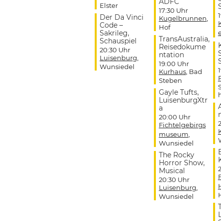
ADFC
Elster
17:30 Uhr
Der Da Vinci
Kugelbrunnen
,
Code –
Hof
Sakrileg,
TransAustralia,
Schauspiel
Reisedokume
20:30 Uhr
ntation
Luisenburg
,
19:00 Uhr
Wunsiedel
Kurhaus
, Bad
Steben
Gayle Tufts,
LuisenburgXtr
a
20:00 Uhr
Fichtelgebirgs
museum
,
Wunsiedel
The Rocky
Horror Show,
Musical
20:30 Uhr
Luisenburg
,
Wunsiedel