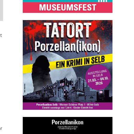
,
t
ar