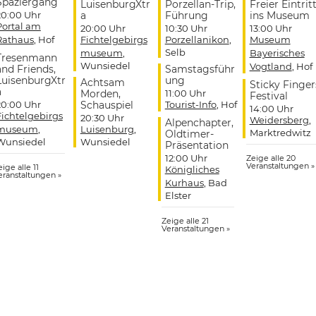
Spaziergang
LuisenburgXtr
Porzellan-Trip,
Freier Eintrit
20:00 Uhr
a
Führung
ins Museum
Portal am
20:00 Uhr
10:30 Uhr
13:00 Uhr
Rathaus
, Hof
Fichtelgebirgs
Porzellanikon
,
Museum
Selb
museum
,
Bayerisches
Tresenmann
Wunsiedel
Vogtland
, Hof
and Friends,
Samstagsführ
LuisenburgXtr
ung
Achtsam
Sticky Finger
a
Morden,
11:00 Uhr
Festival
20:00 Uhr
Schauspiel
Tourist-Info
, Hof
14:00 Uhr
Fichtelgebirgs
20:30 Uhr
Weidersberg
,
Alpenchapter,
museum
,
Luisenburg
,
Marktredwitz
Oldtimer-
Wunsiedel
Wunsiedel
Präsentation
12:00 Uhr
Zeige alle 20
Veranstaltungen »
ige alle 11
Königliches
eranstaltungen »
Kurhaus
, Bad
Elster
Zeige alle 21
Veranstaltungen »