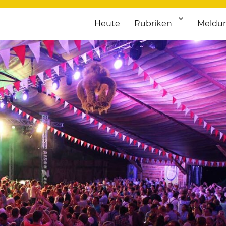
Heute
Rubriken
Meldu
franken. Täglich aktuelle Termine von Kultur bis Sport, von Theater
nstaltungsportal für Hochfran