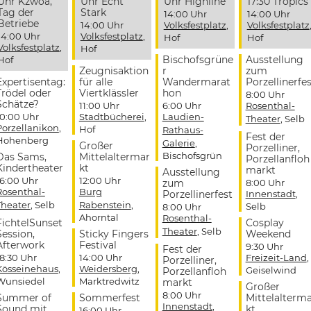
Uhr Kzwoa,
Uhr Echt
Uhr Highline
17:30 Tropics
Tag der
Stark
14:00 Uhr
14:00 Uhr
Betriebe
14:00 Uhr
Volksfestplatz
,
Volksfestplatz
14:00 Uhr
Volksfestplatz
,
Hof
Hof
Volksfestplatz
,
Hof
Bischofsgrüne
Ausstellung
Hof
Zeugnisaktion
r
zum
Expertisentag:
für alle
Wandermarat
Porzellinerfes
Trödel oder
Viertklässler
hon
8:00 Uhr
Schätze?
11:00 Uhr
6:00 Uhr
Rosenthal-
10:00 Uhr
Stadtbücherei
,
Laudien-
Theater
, Selb
Porzellanikon
,
Hof
Rathaus-
Fest der
Hohenberg
Galerie
,
Großer
Porzelliner,
Bischofsgrün
Das Sams,
Mittelaltermar
Porzellanfloh
Kindertheater
kt
markt
Ausstellung
16:00 Uhr
12:00 Uhr
zum
8:00 Uhr
Rosenthal-
Burg
Porzellinerfest
Innenstadt
,
Theater
, Selb
Rabenstein
,
Selb
8:00 Uhr
Ahorntal
Rosenthal-
FichtelSunset
Cosplay
Theater
, Selb
Session,
Sticky Fingers
Weekend
Afterwork
Festival
9:30 Uhr
Fest der
18:30 Uhr
14:00 Uhr
Freizeit-Land
,
Porzelliner,
Kösseinehaus
,
Weidersberg
,
Geiselwind
Porzellanfloh
Wunsiedel
Marktredwitz
markt
Großer
8:00 Uhr
Summer of
Sommerfest
Mittelalterm
Innenstadt
,
Sound mit
kt
16:00 Uhr