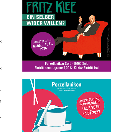
k
k
n
,
r
,