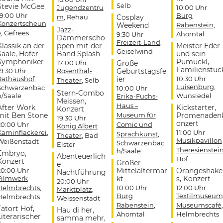
Selb
Stevie McGee
Jugendzentru
10:00 Uhr
19:00 Uhr
Burg
m
, Rehau
Cosplay
Konzertscheun
Weekend
Rabenstein
,
Jazz-
e
, Gefrees
Ahorntal
9:30 Uhr
Dämmerscho
Freizeit-Land
,
Klassik an der
ppen mit der
Meister Eder
Geiselwind
Saale, Hofer
Band Splash
und sein
Symphoniker
Pumuckl,
17:00 Uhr
Große
Familienstüc
19:30 Uhr
Rosenthal-
Geburtstagsfe
Rathaushof
,
ier
10:30 Uhr
Theater
, Selb
Luisenburg
,
Schwarzenbac
10:00 Uhr
Stern-Combo
h/Saale
Wunsiedel
Erika-Fuchs-
Meissen,
Haus –
After Work
Kickstarter,
Konzert
mit Ben Stone
Museum für
Promenaden
19:30 Uhr
onzert
20:00 Uhr
Comic und
König Albert
Kaminflackerei
,
11:00 Uhr
Sprachkunst
,
Theater
, Bad
Musikpavillon
Weißenstadt
Schwarzenbac
Elster
Theresienstei
h/Saale
Embryo,
Abenteuerlich
Hof
Konzert
Großer
e
20:00 Uhr
Mittelaltermar
Orangeshake
Nachtführung
Filmwerk
kt
s, Konzert
20:00 Uhr
Helmbrechts
,
10:00 Uhr
12:00 Uhr
Marktplatz
,
Burg
Textilmuseum
Helmbrechts
Weissenstadt
Rabenstein
,
Museumscafé
,
Tatort Hof,
Hau di her,
Ahorntal
Helmbrechts
Literarischer
samma mehr,