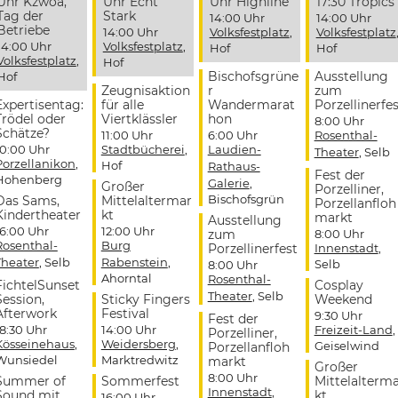
Uhr Kzwoa,
Uhr Echt
Uhr Highline
17:30 Tropics
Tag der
Stark
14:00 Uhr
14:00 Uhr
Betriebe
14:00 Uhr
Volksfestplatz
,
Volksfestplatz
14:00 Uhr
Volksfestplatz
,
Hof
Hof
Volksfestplatz
,
Hof
Bischofsgrüne
Ausstellung
Hof
Zeugnisaktion
r
zum
Expertisentag:
für alle
Wandermarat
Porzellinerfes
Trödel oder
Viertklässler
hon
8:00 Uhr
Schätze?
11:00 Uhr
6:00 Uhr
Rosenthal-
10:00 Uhr
Stadtbücherei
,
Laudien-
Theater
, Selb
Porzellanikon
,
Hof
Rathaus-
Fest der
Hohenberg
Galerie
,
Großer
Porzelliner,
Bischofsgrün
Das Sams,
Mittelaltermar
Porzellanfloh
Kindertheater
kt
markt
Ausstellung
16:00 Uhr
12:00 Uhr
zum
8:00 Uhr
Rosenthal-
Burg
Porzellinerfest
Innenstadt
,
Theater
, Selb
Rabenstein
,
Selb
8:00 Uhr
Ahorntal
Rosenthal-
FichtelSunset
Cosplay
Theater
, Selb
Session,
Sticky Fingers
Weekend
Afterwork
Festival
9:30 Uhr
Fest der
18:30 Uhr
14:00 Uhr
Freizeit-Land
,
Porzelliner,
Kösseinehaus
,
Weidersberg
,
Geiselwind
Porzellanfloh
Wunsiedel
Marktredwitz
markt
Großer
8:00 Uhr
Summer of
Sommerfest
Mittelalterm
Innenstadt
,
Sound mit
kt
16:00 Uhr