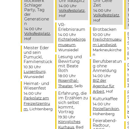
Rockwerk
Uhr Radspitz
Uhr Geile
Schlager
Zeit
14:00 Uhr
Party, Tag
Volksfestplatz
,
14:00 Uhr
der
Volksfestplatz
,
Hof
Generatione
Hof
n
VR-
14:00 Uhr
Erlebnisraum
Brotbacken
Volksfestplatz
,
14:00 Uhr
10:00 Uhr
Hof
Fichtelgebirgs
Freilichtmuseu
museum
,
m Landwüst
,
Meister Eder
Wunsiedel
Markneukirche
und sein
n
Lesung und
Pumuckl,
Bewirtung
Berufsberatun
Familienstück
mit Beate
g ohne
10:30 Uhr
Roth
Anmeldung
Luisenburg
,
18:00 Uhr
14:00 Uhr
Wunsiedel
Rosenthal-
BIZ der
Heimat- und
Theater
, Selb
Agentur für
Wiesenfest
Arbeit
, Hof
Erfahrung, die
14:00 Uhr
im Erzählen zu
Parkplatz am
Kulturkaffee
sich selbst
Freizeitzentru
14:00 Uhr
kommt,
Porzellanikon
,
m
, Lichtenberg
Vortrag
Hohenberg
19:30 Uhr
Feierabend-
Königliches
Radtour,
Kurhaus
, Bad