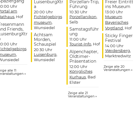
Spaziergang
LuisenburgXtr
Porzellan-Trip,
Freier Eintrit
20:00 Uhr
a
Führung
ins Museum
Portal am
20:00 Uhr
10:30 Uhr
13:00 Uhr
Rathaus
, Hof
Fichtelgebirgs
Porzellanikon
,
Museum
Selb
museum
,
Bayerisches
Tresenmann
Wunsiedel
Vogtland
, Hof
and Friends,
Samstagsführ
LuisenburgXtr
ung
Achtsam
Sticky Finger
a
Morden,
11:00 Uhr
Festival
20:00 Uhr
Schauspiel
Tourist-Info
, Hof
14:00 Uhr
Fichtelgebirgs
20:30 Uhr
Weidersberg
,
Alpenchapter,
museum
,
Luisenburg
,
Marktredwitz
Oldtimer-
Wunsiedel
Wunsiedel
Präsentation
12:00 Uhr
Zeige alle 20
Veranstaltungen »
ige alle 11
Königliches
eranstaltungen »
Kurhaus
, Bad
Elster
Zeige alle 21
Veranstaltungen »