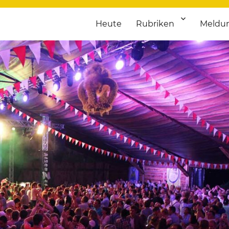
Heute
Rubriken
Meldu
franken. Täglich aktuelle Termine von Kultur bis Sport, von Theater
nstaltungsportal für Hochfran