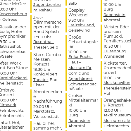
Selb
Stevie McGee
Jugendzentru
10:00 Uhr
19:00 Uhr
Burg
m
, Rehau
Cosplay
Konzertscheun
Weekend
Rabenstein
,
Jazz-
e
, Gefrees
Ahorntal
9:30 Uhr
Dämmerscho
Freizeit-Land
,
Klassik an der
ppen mit der
Meister Eder
Geiselwind
Saale, Hofer
Band Splash
und sein
Symphoniker
Pumuckl,
17:00 Uhr
Große
Familienstüc
19:30 Uhr
Rosenthal-
Geburtstagsfe
Rathaushof
,
ier
10:30 Uhr
Theater
, Selb
Luisenburg
,
Schwarzenbac
10:00 Uhr
Stern-Combo
h/Saale
Wunsiedel
Erika-Fuchs-
Meissen,
Haus –
After Work
Kickstarter,
Konzert
mit Ben Stone
Museum für
Promenaden
19:30 Uhr
onzert
20:00 Uhr
Comic und
König Albert
Kaminflackerei
,
11:00 Uhr
Sprachkunst
,
Theater
, Bad
Musikpavillon
Weißenstadt
Schwarzenbac
Elster
Theresienstei
h/Saale
Embryo,
Abenteuerlich
Hof
Konzert
Großer
e
20:00 Uhr
Mittelaltermar
Orangeshake
Nachtführung
Filmwerk
kt
s, Konzert
20:00 Uhr
Helmbrechts
,
10:00 Uhr
12:00 Uhr
Marktplatz
,
Burg
Textilmuseum
Helmbrechts
Weissenstadt
Rabenstein
,
Museumscafé
,
Tatort Hof,
Hau di her,
Ahorntal
Helmbrechts
Literarischer
samma mehr,