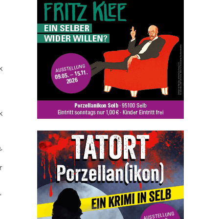
k
k
n
,
r
,