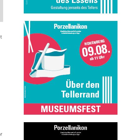
,
t
ar