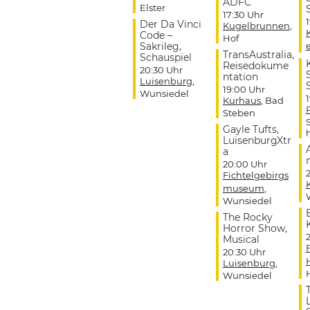
ADFC
Elster
17:30 Uhr
Der Da Vinci
Kugelbrunnen
,
Code –
Hof
Sakrileg,
TransAustralia,
Schauspiel
Reisedokume
20:30 Uhr
ntation
Luisenburg
,
19:00 Uhr
Wunsiedel
Kurhaus
, Bad
Steben
Gayle Tufts,
LuisenburgXtr
a
20:00 Uhr
Fichtelgebirgs
museum
,
Wunsiedel
The Rocky
Horror Show,
Musical
20:30 Uhr
Luisenburg
,
Wunsiedel