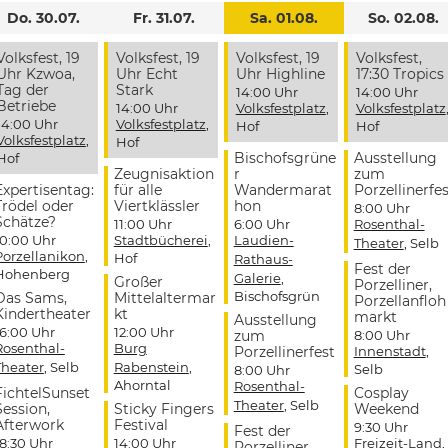
Do. 30.07.
Fr. 31.07.
Sa. 01.08.
So. 02.08.
Volksfest, 19
Volksfest, 19
Volksfest, 19
Volksfest,
Uhr Kzwoa,
Uhr Echt
Uhr Highline
17:30 Tropics
Tag der
Stark
14:00 Uhr
14:00 Uhr
Betriebe
14:00 Uhr
Volksfestplatz
,
Volksfestplatz
14:00 Uhr
Volksfestplatz
,
Hof
Hof
Volksfestplatz
,
Hof
Bischofsgrüne
Ausstellung
Hof
Zeugnisaktion
r
zum
Expertisentag:
für alle
Wandermarat
Porzellinerfes
Trödel oder
Viertklässler
hon
8:00 Uhr
Schätze?
11:00 Uhr
6:00 Uhr
Rosenthal-
10:00 Uhr
Stadtbücherei
,
Laudien-
Theater
, Selb
Porzellanikon
,
Hof
Rathaus-
Fest der
Hohenberg
Galerie
,
Großer
Porzelliner,
Bischofsgrün
Das Sams,
Mittelaltermar
Porzellanfloh
Kindertheater
kt
markt
Ausstellung
16:00 Uhr
12:00 Uhr
zum
8:00 Uhr
Rosenthal-
Burg
Porzellinerfest
Innenstadt
,
Theater
, Selb
Rabenstein
,
Selb
8:00 Uhr
Ahorntal
Rosenthal-
FichtelSunset
Cosplay
Theater
, Selb
Session,
Sticky Fingers
Weekend
Afterwork
Festival
9:30 Uhr
Fest der
18:30 Uhr
14:00 Uhr
Freizeit-Land
,
Porzelliner,