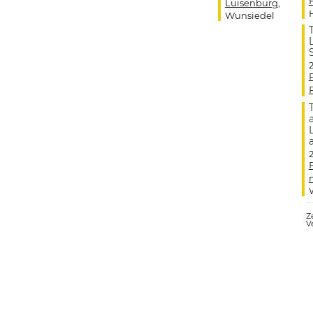
Luisenburg
,
Wunsiedel
Ze
V