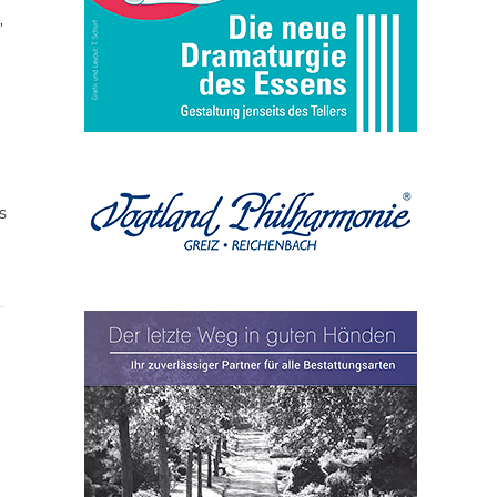
,
t
s