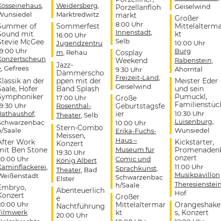
Kösseinehaus
,
Weidersberg
,
Geiselwind
Porzellanfloh
Wunsiedel
Marktredwitz
markt
Großer
8:00 Uhr
Summer of
Sommerfest
Mittelalterm
Innenstadt
,
Sound mit
kt
16:00 Uhr
Selb
Stevie McGee
Jugendzentru
10:00 Uhr
19:00 Uhr
Burg
m
, Rehau
Cosplay
Konzertscheun
Weekend
Rabenstein
,
Jazz-
e
, Gefrees
Ahorntal
9:30 Uhr
Dämmerscho
Freizeit-Land
,
Klassik an der
ppen mit der
Meister Eder
Geiselwind
Saale, Hofer
Band Splash
und sein
Symphoniker
Pumuckl,
17:00 Uhr
Große
Familienstüc
19:30 Uhr
Rosenthal-
Geburtstagsfe
Rathaushof
,
ier
10:30 Uhr
Theater
, Selb
Luisenburg
,
Schwarzenbac
10:00 Uhr
Stern-Combo
h/Saale
Wunsiedel
Erika-Fuchs-
Meissen,
Haus –
After Work
Kickstarter,
Konzert
mit Ben Stone
Museum für
Promenaden
19:30 Uhr
onzert
20:00 Uhr
Comic und
König Albert
Kaminflackerei
,
11:00 Uhr
Sprachkunst
,
Theater
, Bad
Musikpavillon
Weißenstadt
Schwarzenbac
Elster
Theresienstei
h/Saale
Embryo,
Abenteuerlich
Hof
Konzert
Großer
e
20:00 Uhr
Mittelaltermar
Orangeshake
Nachtführung
Filmwerk
kt
s, Konzert
20:00 Uhr