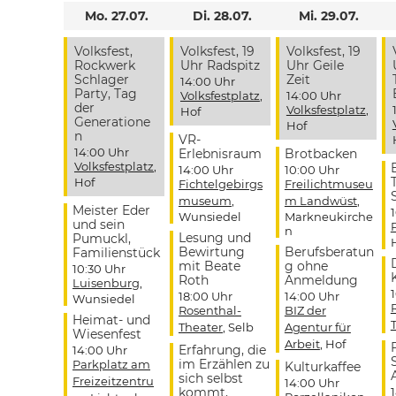
Mo. 27.07.
Di. 28.07.
Mi. 29.07.
Volksfest,
Volksfest, 19
Volksfest, 19
Rockwerk
Uhr Radspitz
Uhr Geile
Schlager
Zeit
14:00 Uhr
Party, Tag
Volksfestplatz
,
14:00 Uhr
der
Volksfestplatz
,
Hof
Generatione
Hof
n
VR-
14:00 Uhr
Erlebnisraum
Brotbacken
Volksfestplatz
,
14:00 Uhr
10:00 Uhr
Hof
Fichtelgebirgs
Freilichtmuseu
museum
,
m Landwüst
,
Meister Eder
Wunsiedel
Markneukirche
und sein
n
Lesung und
Pumuckl,
Bewirtung
Berufsberatun
Familienstück
mit Beate
g ohne
10:30 Uhr
Roth
Anmeldung
Luisenburg
,
18:00 Uhr
14:00 Uhr
Wunsiedel
Rosenthal-
BIZ der
Heimat- und
Theater
, Selb
Agentur für
Wiesenfest
Arbeit
, Hof
Erfahrung, die
14:00 Uhr
im Erzählen zu
Parkplatz am
Kulturkaffee
sich selbst
Freizeitzentru
14:00 Uhr
kommt,