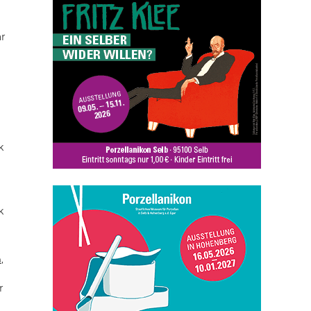
ar
k
k
n
,
r