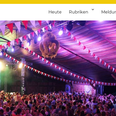
Heute
Rubriken
Meldu
franken. Täglich aktuelle Termine von Kultur bis Sport, von Theater
nstaltungsportal für Hochfran