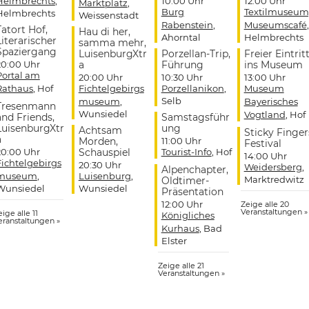
Helmbrechts
,
10:00 Uhr
12:00 Uhr
Marktplatz
,
Burg
Textilmuseum
Helmbrechts
Weissenstadt
Rabenstein
,
Museumscafé
,
Tatort Hof,
Hau di her,
Ahorntal
Helmbrechts
Literarischer
samma mehr,
Spaziergang
LuisenburgXtr
Porzellan-Trip,
Freier Eintrit
20:00 Uhr
a
Führung
ins Museum
Portal am
20:00 Uhr
10:30 Uhr
13:00 Uhr
Rathaus
, Hof
Fichtelgebirgs
Porzellanikon
,
Museum
Selb
museum
,
Bayerisches
Tresenmann
Wunsiedel
Vogtland
, Hof
and Friends,
Samstagsführ
LuisenburgXtr
ung
Achtsam
Sticky Finger
a
Morden,
11:00 Uhr
Festival
20:00 Uhr
Schauspiel
Tourist-Info
, Hof
14:00 Uhr
Fichtelgebirgs
20:30 Uhr
Weidersberg
,
Alpenchapter,
museum
,
Luisenburg
,
Marktredwitz
Oldtimer-
Wunsiedel
Wunsiedel
Präsentation
12:00 Uhr
Zeige alle 20
Veranstaltungen »
ige alle 11
Königliches
eranstaltungen »
Kurhaus
, Bad
Elster
Zeige alle 21
Veranstaltungen »