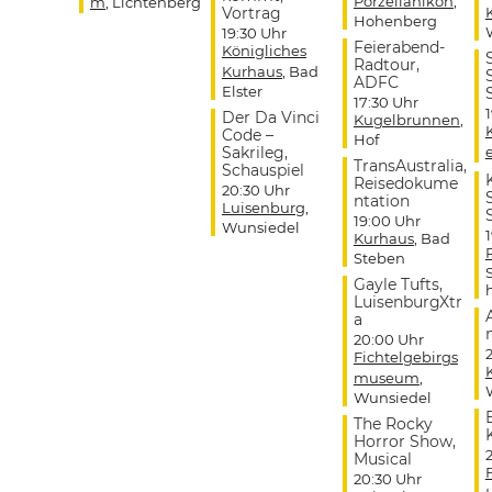
Porzellanikon
,
m
, Lichtenberg
Vortrag
Hohenberg
19:30 Uhr
Feierabend-
Königliches
Radtour,
Kurhaus
, Bad
ADFC
Elster
17:30 Uhr
Der Da Vinci
Kugelbrunnen
,
Code –
Hof
Sakrileg,
TransAustralia,
Schauspiel
Reisedokume
20:30 Uhr
ntation
Luisenburg
,
19:00 Uhr
Wunsiedel
Kurhaus
, Bad
Steben
Gayle Tufts,
LuisenburgXtr
a
20:00 Uhr
Fichtelgebirgs
museum
,
Wunsiedel
The Rocky
Horror Show,
Musical
20:30 Uhr