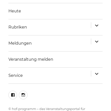
Heute
Unterme
Rubriken
anzeigen
Unterme
Meldungen
anzeigen
Veranstaltung melden
Unterme
Service
anzeigen
facebook
instagram
©
hof-programm – das Veranstaltungsportal für