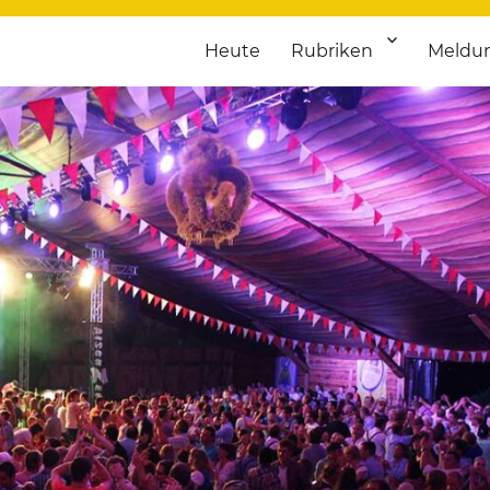
Heute
Rubriken
Meldu
franken. Täglich aktuelle Termine von Kultur bis Sport, von Theater
nstaltungsportal für Hochfran