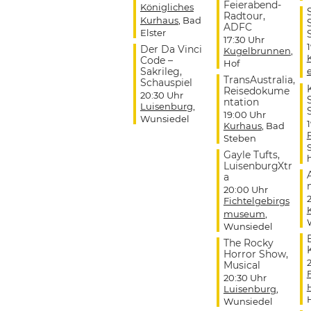
Feierabend-
Königliches
Radtour,
Kurhaus
, Bad
ADFC
Elster
17:30 Uhr
Der Da Vinci
Kugelbrunnen
,
Code –
Hof
Sakrileg,
TransAustralia,
Schauspiel
Reisedokume
20:30 Uhr
ntation
Luisenburg
,
19:00 Uhr
Wunsiedel
Kurhaus
, Bad
Steben
Gayle Tufts,
LuisenburgXtr
a
20:00 Uhr
Fichtelgebirgs
museum
,
Wunsiedel
The Rocky
Horror Show,
Musical
20:30 Uhr
Luisenburg
,
Wunsiedel