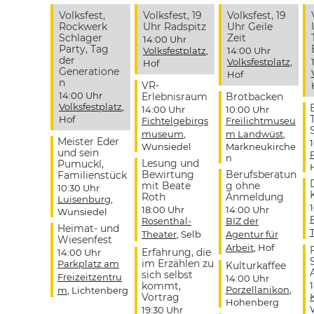
Volksfest,
Volksfest, 19
Volksfest, 19
Rockwerk
Uhr Radspitz
Uhr Geile
Schlager
Zeit
14:00 Uhr
Party, Tag
Volksfestplatz
,
14:00 Uhr
der
Volksfestplatz
,
Hof
Generatione
Hof
n
VR-
14:00 Uhr
Erlebnisraum
Brotbacken
Volksfestplatz
,
14:00 Uhr
10:00 Uhr
Hof
Fichtelgebirgs
Freilichtmuseu
museum
,
m Landwüst
,
Meister Eder
Wunsiedel
Markneukirche
und sein
n
Lesung und
Pumuckl,
Bewirtung
Berufsberatun
Familienstück
mit Beate
g ohne
10:30 Uhr
Roth
Anmeldung
Luisenburg
,
18:00 Uhr
14:00 Uhr
Wunsiedel
Rosenthal-
BIZ der
Heimat- und
Theater
, Selb
Agentur für
Wiesenfest
Arbeit
, Hof
Erfahrung, die
14:00 Uhr
im Erzählen zu
Parkplatz am
Kulturkaffee
sich selbst
Freizeitzentru
14:00 Uhr
kommt,
Porzellanikon
,
m
, Lichtenberg
Vortrag
Hohenberg
19:30 Uhr