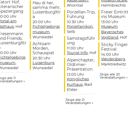
Rabenstein
,
Museumscafé
,
Tatort Hof,
Hau di her,
Ahorntal
Helmbrechts
Literarischer
samma mehr,
Spaziergang
LuisenburgXtr
Porzellan-Trip,
Freier Eintrit
20:00 Uhr
a
Führung
ins Museum
Portal am
20:00 Uhr
10:30 Uhr
13:00 Uhr
Rathaus
, Hof
Fichtelgebirgs
Porzellanikon
,
Museum
Selb
museum
,
Bayerisches
Tresenmann
Wunsiedel
Vogtland
, Hof
and Friends,
Samstagsführ
LuisenburgXtr
ung
Achtsam
Sticky Finger
a
Morden,
11:00 Uhr
Festival
20:00 Uhr
Schauspiel
Tourist-Info
, Hof
14:00 Uhr
Fichtelgebirgs
20:30 Uhr
Weidersberg
,
Alpenchapter,
museum
,
Luisenburg
,
Marktredwitz
Oldtimer-
Wunsiedel
Wunsiedel
Präsentation
12:00 Uhr
Zeige alle 20
Veranstaltungen »
ige alle 11
Königliches
eranstaltungen »
Kurhaus
, Bad
Elster
Zeige alle 21
Veranstaltungen »