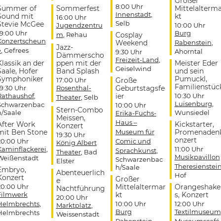
Großer
8:00 Uhr
Summer of
Sommerfest
Mittelalterm
Innenstadt
,
Sound mit
kt
16:00 Uhr
Selb
Stevie McGee
Jugendzentru
10:00 Uhr
19:00 Uhr
Burg
m
, Rehau
Cosplay
Konzertscheun
Weekend
Rabenstein
,
Jazz-
e
, Gefrees
Ahorntal
9:30 Uhr
Dämmerscho
Freizeit-Land
,
Klassik an der
ppen mit der
Meister Eder
Geiselwind
Saale, Hofer
Band Splash
und sein
Symphoniker
Pumuckl,
17:00 Uhr
Große
Familienstüc
19:30 Uhr
Rosenthal-
Geburtstagsfe
Rathaushof
,
ier
10:30 Uhr
Theater
, Selb
Luisenburg
,
Schwarzenbac
10:00 Uhr
Stern-Combo
h/Saale
Wunsiedel
Erika-Fuchs-
Meissen,
Haus –
After Work
Kickstarter,
Konzert
mit Ben Stone
Museum für
Promenaden
19:30 Uhr
onzert
20:00 Uhr
Comic und
König Albert
Kaminflackerei
,
11:00 Uhr
Sprachkunst
,
Theater
, Bad
Musikpavillon
Weißenstadt
Schwarzenbac
Elster
Theresienstei
h/Saale
Embryo,
Abenteuerlich
Hof
Konzert
Großer
e
20:00 Uhr
Mittelaltermar
Orangeshake
Nachtführung
Filmwerk
kt
s, Konzert
20:00 Uhr
Helmbrechts
,
10:00 Uhr
12:00 Uhr
Marktplatz
,
Burg
Textilmuseum
Helmbrechts
Weissenstadt