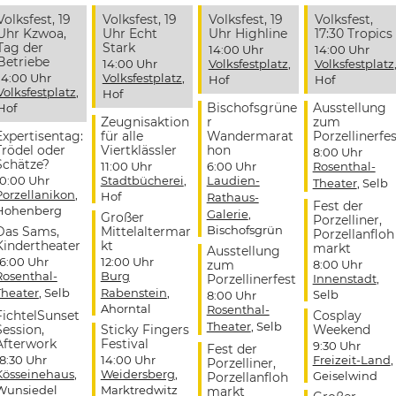
Volksfest, 19
Volksfest, 19
Volksfest, 19
Volksfest,
Uhr Kzwoa,
Uhr Echt
Uhr Highline
17:30 Tropics
Tag der
Stark
14:00 Uhr
14:00 Uhr
Betriebe
14:00 Uhr
Volksfestplatz
,
Volksfestplatz
14:00 Uhr
Volksfestplatz
,
Hof
Hof
Volksfestplatz
,
Hof
Bischofsgrüne
Ausstellung
Hof
Zeugnisaktion
r
zum
Expertisentag:
für alle
Wandermarat
Porzellinerfes
Trödel oder
Viertklässler
hon
8:00 Uhr
Schätze?
11:00 Uhr
6:00 Uhr
Rosenthal-
10:00 Uhr
Stadtbücherei
,
Laudien-
Theater
, Selb
Porzellanikon
,
Hof
Rathaus-
Fest der
Hohenberg
Galerie
,
Großer
Porzelliner,
Bischofsgrün
Das Sams,
Mittelaltermar
Porzellanfloh
Kindertheater
kt
markt
Ausstellung
16:00 Uhr
12:00 Uhr
zum
8:00 Uhr
Rosenthal-
Burg
Porzellinerfest
Innenstadt
,
Theater
, Selb
Rabenstein
,
Selb
8:00 Uhr
Ahorntal
Rosenthal-
FichtelSunset
Cosplay
Theater
, Selb
Session,
Sticky Fingers
Weekend
Afterwork
Festival
9:30 Uhr
Fest der
18:30 Uhr
14:00 Uhr
Freizeit-Land
,
Porzelliner,
Kösseinehaus
,
Weidersberg
,
Geiselwind
Porzellanfloh
Wunsiedel
Marktredwitz
markt