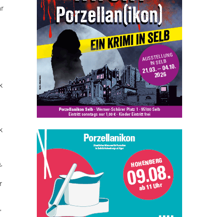
ar
k
k
n
,
r
,