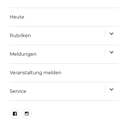
Heute
Unterme
Rubriken
anzeigen
Unterme
Meldungen
anzeigen
Veranstaltung melden
Unterme
Service
anzeigen
facebook
instagram