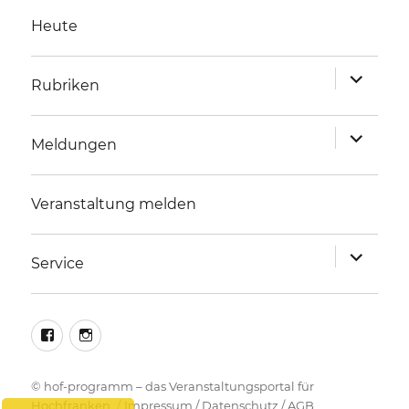
Heute
Unterme
Rubriken
anzeigen
Unterme
Meldungen
anzeigen
Veranstaltung melden
Unterme
Service
anzeigen
facebook
instagram
©
hof-programm – das Veranstaltungsportal für
Hochfranken
Impressum
/
Datenschutz
/
AGB