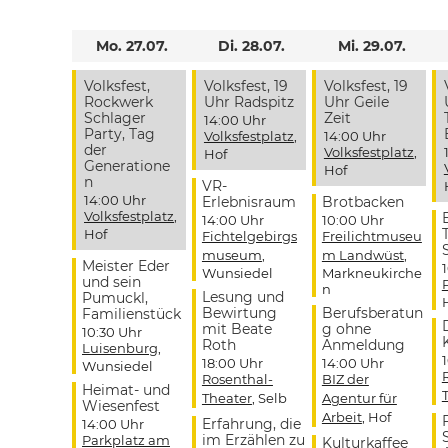
Mo. 27.07.
Di. 28.07.
Mi. 29.07.
Volksfest,
Volksfest, 19
Volksfest, 19
Rockwerk
Uhr Radspitz
Uhr Geile
Schlager
Zeit
14:00 Uhr
Party, Tag
Volksfestplatz
,
14:00 Uhr
der
Volksfestplatz
,
Hof
Generatione
Hof
n
VR-
14:00 Uhr
Erlebnisraum
Brotbacken
Volksfestplatz
,
14:00 Uhr
10:00 Uhr
Hof
Fichtelgebirgs
Freilichtmuseu
museum
,
m Landwüst
,
Meister Eder
Wunsiedel
Markneukirche
und sein
n
Lesung und
Pumuckl,
Bewirtung
Berufsberatun
Familienstück
mit Beate
g ohne
10:30 Uhr
Roth
Anmeldung
Luisenburg
,
18:00 Uhr
14:00 Uhr
Wunsiedel
Rosenthal-
BIZ der
Heimat- und
Theater
, Selb
Agentur für
Wiesenfest
Arbeit
, Hof
Erfahrung, die
14:00 Uhr
im Erzählen zu
Parkplatz am
Kulturkaffee