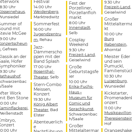
Afterwork
Festival
9:30 Uhr
Fest der
18:30 Uhr
14:00 Uhr
Freizeit-Land
,
Porzelliner,
Kösseinehaus
,
Weidersberg
,
Geiselwind
Porzellanfloh
Wunsiedel
Marktredwitz
markt
Großer
8:00 Uhr
Summer of
Sommerfest
Mittelalterm
Innenstadt
,
Sound mit
kt
16:00 Uhr
Selb
Stevie McGee
Jugendzentru
10:00 Uhr
19:00 Uhr
Burg
m
, Rehau
Cosplay
Konzertscheun
Weekend
Rabenstein
,
Jazz-
e
, Gefrees
Ahorntal
9:30 Uhr
Dämmerscho
Freizeit-Land
,
Klassik an der
ppen mit der
Meister Eder
Geiselwind
Saale, Hofer
Band Splash
und sein
Symphoniker
Pumuckl,
17:00 Uhr
Große
Familienstüc
19:30 Uhr
Rosenthal-
Geburtstagsfe
Rathaushof
,
ier
10:30 Uhr
Theater
, Selb
Luisenburg
,
Schwarzenbac
10:00 Uhr
Stern-Combo
h/Saale
Wunsiedel
Erika-Fuchs-
Meissen,
Haus –
After Work
Kickstarter,
Konzert
mit Ben Stone
Museum für
Promenaden
19:30 Uhr
onzert
20:00 Uhr
Comic und
König Albert
Kaminflackerei
,
11:00 Uhr
Sprachkunst
,
Theater
, Bad
Musikpavillon
Weißenstadt
Schwarzenbac
Elster
Theresienstei
h/Saale
Embryo,
Abenteuerlich
Hof
Konzert
Großer
e
20:00 Uhr
Mittelaltermar
Orangeshake
Nachtführung