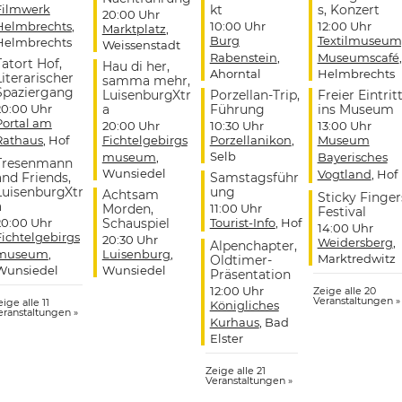
Filmwerk
kt
s, Konzert
20:00 Uhr
Helmbrechts
,
10:00 Uhr
12:00 Uhr
Marktplatz
,
Burg
Textilmuseum
Helmbrechts
Weissenstadt
Rabenstein
,
Museumscafé
,
Tatort Hof,
Hau di her,
Ahorntal
Helmbrechts
Literarischer
samma mehr,
Spaziergang
LuisenburgXtr
Porzellan-Trip,
Freier Eintrit
20:00 Uhr
a
Führung
ins Museum
Portal am
20:00 Uhr
10:30 Uhr
13:00 Uhr
Rathaus
, Hof
Fichtelgebirgs
Porzellanikon
,
Museum
Selb
museum
,
Bayerisches
Tresenmann
Wunsiedel
Vogtland
, Hof
and Friends,
Samstagsführ
LuisenburgXtr
ung
Achtsam
Sticky Finger
a
Morden,
11:00 Uhr
Festival
20:00 Uhr
Schauspiel
Tourist-Info
, Hof
14:00 Uhr
Fichtelgebirgs
20:30 Uhr
Weidersberg
,
Alpenchapter,
museum
,
Luisenburg
,
Marktredwitz
Oldtimer-
Wunsiedel
Wunsiedel
Präsentation
12:00 Uhr
Zeige alle 20
Veranstaltungen »
ige alle 11
Königliches
eranstaltungen »
Kurhaus
, Bad
Elster
Zeige alle 21
Veranstaltungen »