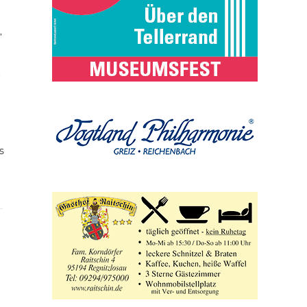
,
t
s