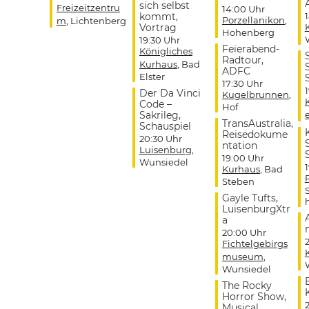
sich selbst
Freizeitzentru
14:00 Uhr
kommt,
Porzellanikon
,
m
, Lichtenberg
Vortrag
Hohenberg
19:30 Uhr
Feierabend-
Königliches
Radtour,
Kurhaus
, Bad
ADFC
Elster
17:30 Uhr
Der Da Vinci
Kugelbrunnen
,
Code –
Hof
Sakrileg,
TransAustralia,
Schauspiel
Reisedokume
20:30 Uhr
ntation
Luisenburg
,
19:00 Uhr
Wunsiedel
Kurhaus
, Bad
Steben
Gayle Tufts,
LuisenburgXtr
a
20:00 Uhr
Fichtelgebirgs
museum
,
Wunsiedel
The Rocky
Horror Show,
Musical