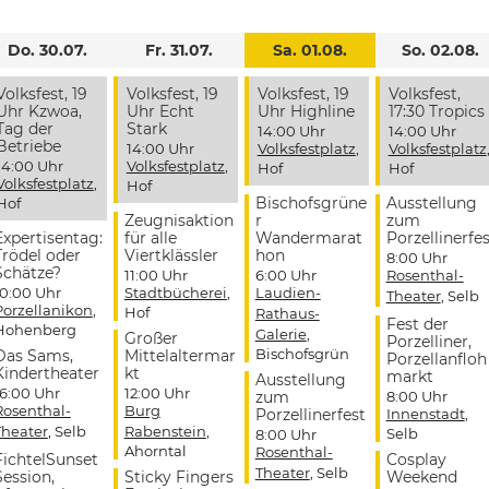
Do. 30.07.
Fr. 31.07.
Sa. 01.08.
So. 02.08.
Volksfest, 19
Volksfest, 19
Volksfest, 19
Volksfest,
Uhr Kzwoa,
Uhr Echt
Uhr Highline
17:30 Tropics
Tag der
Stark
14:00 Uhr
14:00 Uhr
Betriebe
14:00 Uhr
Volksfestplatz
,
Volksfestplatz
14:00 Uhr
Volksfestplatz
,
Hof
Hof
Volksfestplatz
,
Hof
Bischofsgrüne
Ausstellung
Hof
Zeugnisaktion
r
zum
Expertisentag:
für alle
Wandermarat
Porzellinerfes
Trödel oder
Viertklässler
hon
8:00 Uhr
Schätze?
11:00 Uhr
6:00 Uhr
Rosenthal-
10:00 Uhr
Stadtbücherei
,
Laudien-
Theater
, Selb
Porzellanikon
,
Hof
Rathaus-
Fest der
Hohenberg
Galerie
,
Großer
Porzelliner,
Bischofsgrün
Das Sams,
Mittelaltermar
Porzellanfloh
Kindertheater
kt
markt
Ausstellung
16:00 Uhr
12:00 Uhr
zum
8:00 Uhr
Rosenthal-
Burg
Porzellinerfest
Innenstadt
,
Theater
, Selb
Rabenstein
,
Selb
8:00 Uhr
Ahorntal
Rosenthal-
FichtelSunset
Cosplay
Theater
, Selb
Session,
Sticky Fingers
Weekend