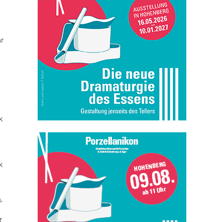
ar
k
k
n
,
r