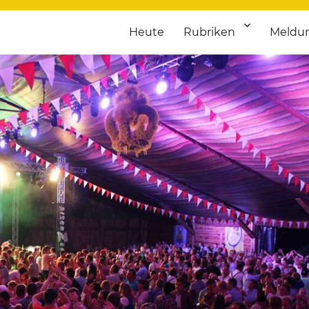
Heute
Rubriken
Meldu
franken. Täglich aktuelle Termine von Kultur bis Sport, von Theater
nstaltungsportal für Hochfran