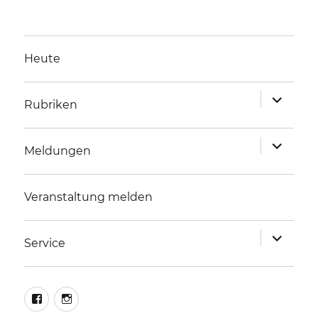
Heute
Unterme
Rubriken
anzeigen
Unterme
Meldungen
anzeigen
Veranstaltung melden
Unterme
Service
anzeigen
facebook
instagram