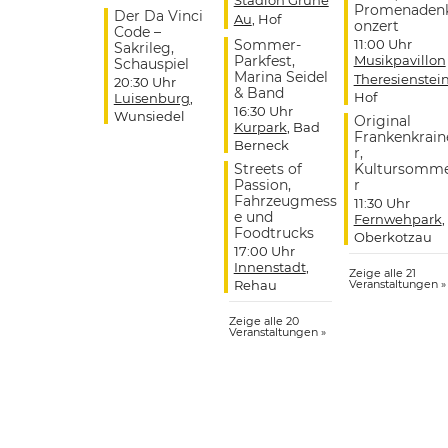
Stadion Grüne
Promenaden
Der Da Vinci
Au
, Hof
onzert
Code –
Sommer-
11:00 Uhr
Sakrileg,
Parkfest,
Musikpavillon
Schauspiel
Marina Seidel
Theresienstei
20:30 Uhr
& Band
Hof
Luisenburg
,
16:30 Uhr
Wunsiedel
Original
Kurpark
, Bad
Frankenkrain
Berneck
r,
Streets of
Kultursomm
Passion,
r
Fahrzeugmess
11:30 Uhr
e und
Fernwehpark
,
Foodtrucks
Oberkotzau
17:00 Uhr
Innenstadt
,
Zeige alle 21
Rehau
Veranstaltungen »
Zeige alle 20
Veranstaltungen »