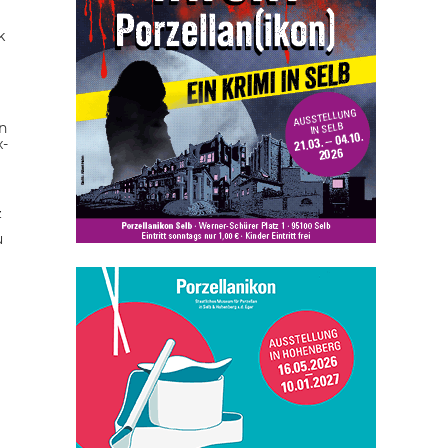
k
n
x-
z
u