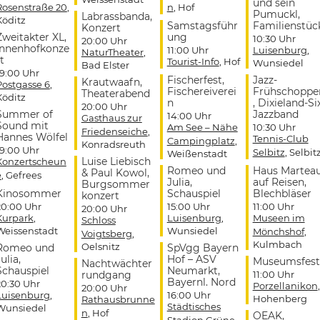
und sein
Rosenstraße 20
,
n
, Hof
Pumuckl,
Labrassbanda,
Köditz
Samstagsführ
Familienstüc
Konzert
Zweitakter XL,
ung
10:30 Uhr
20:00 Uhr
Innenhofkonze
11:00 Uhr
Luisenburg
,
NaturTheater
,
t
Tourist-Info
, Hof
Wunsiedel
Bad Elster
19:00 Uhr
Fischerfest,
Jazz-
Krautwaafn,
Postgasse 6
,
Fischereiverei
Frühschoppe
Theaterabend
Köditz
n
, Dixieland-Si
20:00 Uhr
Summer of
Jazzband
14:00 Uhr
Gasthaus zur
Sound mit
Am See – Nähe
10:30 Uhr
Friedenseiche
,
Hannes Wölfel
Tennis-Club
Campingplatz
,
Konradsreuth
19:00 Uhr
Selbitz
, Selbit
Weißenstadt
Luise Liebisch
Konzertscheun
Romeo und
Haus Martea
& Paul Kowol,
e
, Gefrees
Julia,
auf Reisen,
Burgsommer
Kinosommer
Schauspiel
Blechbläser
konzert
20:00 Uhr
15:00 Uhr
11:00 Uhr
20:00 Uhr
Kurpark
,
Luisenburg
,
Museen im
Schloss
Weissenstadt
Wunsiedel
Mönchshof
,
Voigtsberg
,
Kulmbach
Oelsnitz
Romeo und
SpVgg Bayern
ulia,
Hof – ASV
Museumsfest
Nachtwächter
Schauspiel
Neumarkt,
rundgang
11:00 Uhr
Bayernl. Nord
20:30 Uhr
Porzellanikon
,
20:00 Uhr
Luisenburg
,
16:00 Uhr
Hohenberg
Rathausbrunne
Städtisches
Wunsiedel
n
, Hof
OEAK,