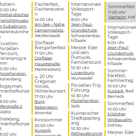
Buttern
Fischerfest,
Internationale
Sommerfest
Fischereiverei
Volkssport-
10:00 Uhr
11:00 Uhr
n
Tage
Vogtländisches
Tierheim
, Hof
14:00 Uhr
8:00 Uhr
Freilichtmuseu
Am See – Nähe
Jean-Paul-
m Eubabrunn
,
International
Campingplatz
,
Grundschule
,
Markneukirche
Volkssport-
Weißenstadt
Schwarzenbac
n
Tage
h/Saale
Dörflaser
6:00 Uhr
Trickfilm-
Biergartenfest
Meister Eder
Jean-Paul-
Porzellan-
und sein
Parcours,
17:00 Uhr
Grundschule
,
Pumuckl,
Ferienprogra
Dörflaser
Schwarzenba
Familienstück
mm
h/Saale
Hauptstraße
,
10:30 Uhr
10:00 Uhr
Marktredwitz
Sommer-
Luisenburg
,
Porzellanikon
,
Parkfest,
u. 20 Uhr
Wunsiedel
Hohenberg
Familientag
Gregorian
Porzellan-Trip,
Bogeymen,
Voices,
10:00 Uhr
Führung
Innenhofkonze
Höhlenkonzert
Kurpark
, Bad
t
10:30 Uhr
Berneck
17:00 Uhr
Porzellanikon
,
19:00 Uhr
Burg
Sommerfest
Selb
Uferstraße 2
,
Rabenstein
,
10:00 Uhr
Köditz
Ahorntal
Kulinarischer
Erlaloher
Stadtspazierg
Dreiklang,
Kinosommer
Wildsaualm
,
ang
Innenhofkonze
Döhlau
20:00 Uhr
t
10:30 Uhr
Kurpark
,
Meister Eder
Rathausbrunne
19:00 Uhr
Weissenstadt