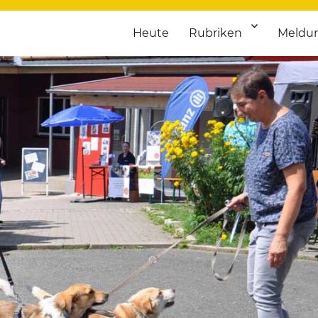
Heute
Rubriken
Meldu
franken. Täglich aktuelle Termine von Kultur bis Sport, von Theater
nstaltungsportal für Hochfran