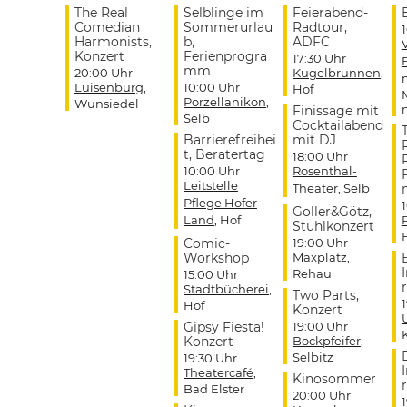
The Real
Selblinge im
Feierabend-
Comedian
Sommerurlau
Radtour,
Harmonists,
b,
ADFC
Konzert
Ferienprogra
17:30 Uhr
mm
20:00 Uhr
Kugelbrunnen
,
Luisenburg
,
10:00 Uhr
Hof
Porzellanikon
,
Wunsiedel
Finissage mit
Selb
Cocktailabend
Barrierefreihei
mit DJ
t, Beratertag
18:00 Uhr
10:00 Uhr
Rosenthal-
Leitstelle
Theater
, Selb
Pflege Hofer
Goller&Götz,
Land
, Hof
Stuhlkonzert
Comic-
19:00 Uhr
Workshop
Maxplatz
,
Rehau
15:00 Uhr
r
Stadtbücherei
,
Two Parts,
Hof
Konzert
Gipsy Fiesta!
19:00 Uhr
Konzert
Bockpfeifer
,
Selbitz
19:30 Uhr
Theatercafé
,
Kinosommer
r
Bad Elster
20:00 Uhr