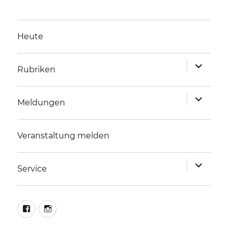
Heute
Unterme
Rubriken
anzeigen
Unterme
Meldungen
anzeigen
Veranstaltung melden
Unterme
Service
anzeigen
facebook
instagram