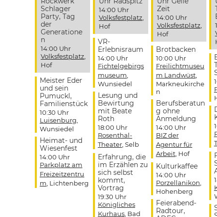
Rockwerk
Uhr Radspitz
Uhr Geile
Schlager
Zeit
14:00 Uhr
Party, Tag
Volksfestplatz
,
14:00 Uhr
der
Volksfestplatz
,
Hof
Generatione
Hof
n
VR-
14:00 Uhr
Erlebnisraum
Brotbacken
Volksfestplatz
,
14:00 Uhr
10:00 Uhr
Hof
Fichtelgebirgs
Freilichtmuseu
museum
,
m Landwüst
,
Meister Eder
Wunsiedel
Markneukirche
und sein
n
Lesung und
Pumuckl,
Bewirtung
Berufsberatun
Familienstück
mit Beate
g ohne
10:30 Uhr
Roth
Anmeldung
Luisenburg
,
18:00 Uhr
14:00 Uhr
Wunsiedel
Rosenthal-
BIZ der
Heimat- und
Theater
, Selb
Agentur für
Wiesenfest
Arbeit
, Hof
Erfahrung, die
14:00 Uhr
im Erzählen zu
Parkplatz am
Kulturkaffee
sich selbst
Freizeitzentru
14:00 Uhr
kommt,
Porzellanikon
,
m
, Lichtenberg
Vortrag
Hohenberg
19:30 Uhr
Feierabend-
Königliches
Radtour,
Kurhaus
, Bad