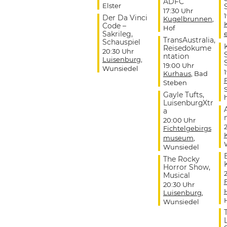
ADFC
Elster
17:30 Uhr
Der Da Vinci
Kugelbrunnen
,
Code –
Hof
Sakrileg,
TransAustralia,
Schauspiel
Reisedokume
20:30 Uhr
ntation
Luisenburg
,
19:00 Uhr
Wunsiedel
Kurhaus
, Bad
Steben
Gayle Tufts,
LuisenburgXtr
a
20:00 Uhr
Fichtelgebirgs
museum
,
Wunsiedel
The Rocky
Horror Show,
Musical
20:30 Uhr
Luisenburg
,
Wunsiedel