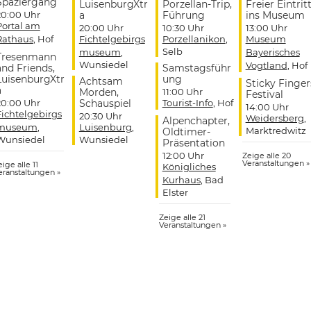
Spaziergang
LuisenburgXtr
Porzellan-Trip,
Freier Eintrit
20:00 Uhr
a
Führung
ins Museum
Portal am
20:00 Uhr
10:30 Uhr
13:00 Uhr
Rathaus
, Hof
Fichtelgebirgs
Porzellanikon
,
Museum
Selb
museum
,
Bayerisches
Tresenmann
Wunsiedel
Vogtland
, Hof
and Friends,
Samstagsführ
LuisenburgXtr
ung
Achtsam
Sticky Finger
a
Morden,
11:00 Uhr
Festival
20:00 Uhr
Schauspiel
Tourist-Info
, Hof
14:00 Uhr
Fichtelgebirgs
20:30 Uhr
Weidersberg
,
Alpenchapter,
museum
,
Luisenburg
,
Marktredwitz
Oldtimer-
Wunsiedel
Wunsiedel
Präsentation
12:00 Uhr
Zeige alle 20
Veranstaltungen »
ige alle 11
Königliches
eranstaltungen »
Kurhaus
, Bad
Elster
Zeige alle 21
Veranstaltungen »