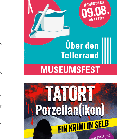
k
k
n
,
r
,