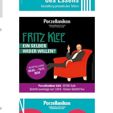
,
t
ar