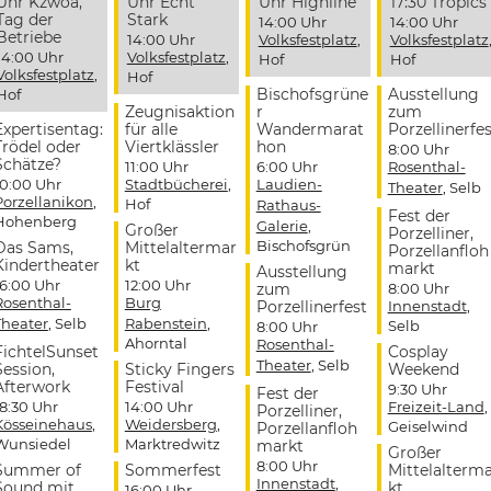
Uhr Kzwoa,
Uhr Echt
Uhr Highline
17:30 Tropics
Tag der
Stark
14:00 Uhr
14:00 Uhr
Betriebe
14:00 Uhr
Volksfestplatz
,
Volksfestplatz
14:00 Uhr
Volksfestplatz
,
Hof
Hof
Volksfestplatz
,
Hof
Bischofsgrüne
Ausstellung
Hof
Zeugnisaktion
r
zum
Expertisentag:
für alle
Wandermarat
Porzellinerfes
Trödel oder
Viertklässler
hon
8:00 Uhr
Schätze?
11:00 Uhr
6:00 Uhr
Rosenthal-
10:00 Uhr
Stadtbücherei
,
Laudien-
Theater
, Selb
Porzellanikon
,
Hof
Rathaus-
Fest der
Hohenberg
Galerie
,
Großer
Porzelliner,
Bischofsgrün
Das Sams,
Mittelaltermar
Porzellanfloh
Kindertheater
kt
markt
Ausstellung
16:00 Uhr
12:00 Uhr
zum
8:00 Uhr
Rosenthal-
Burg
Porzellinerfest
Innenstadt
,
Theater
, Selb
Rabenstein
,
Selb
8:00 Uhr
Ahorntal
Rosenthal-
FichtelSunset
Cosplay
Theater
, Selb
Session,
Sticky Fingers
Weekend
Afterwork
Festival
9:30 Uhr
Fest der
18:30 Uhr
14:00 Uhr
Freizeit-Land
,
Porzelliner,
Kösseinehaus
,
Weidersberg
,
Geiselwind
Porzellanfloh
Wunsiedel
Marktredwitz
markt
Großer
8:00 Uhr
Summer of
Sommerfest
Mittelalterm
Innenstadt
,
Sound mit
kt
16:00 Uhr