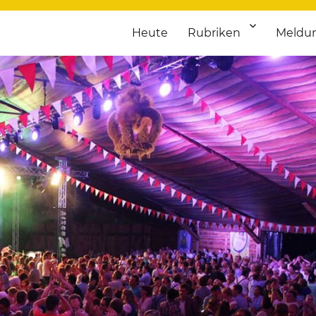
Heute
Rubriken
Meldu
franken. Täglich aktuelle Termine von Kultur bis Sport, von Theater
nstaltungsportal für Hochfran