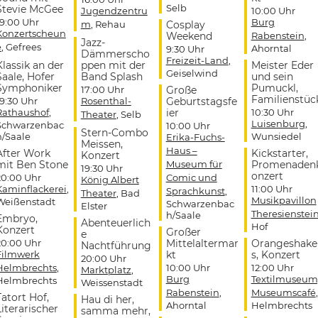
Selb
Stevie McGee
Jugendzentru
10:00 Uhr
19:00 Uhr
Burg
m
, Rehau
Cosplay
Konzertscheun
Weekend
Rabenstein
,
Jazz-
e
, Gefrees
Ahorntal
9:30 Uhr
Dämmerscho
Freizeit-Land
,
Klassik an der
ppen mit der
Meister Eder
Geiselwind
Saale, Hofer
Band Splash
und sein
Symphoniker
Pumuckl,
17:00 Uhr
Große
Familienstüc
19:30 Uhr
Rosenthal-
Geburtstagsfe
Rathaushof
,
ier
10:30 Uhr
Theater
, Selb
Luisenburg
,
Schwarzenbac
10:00 Uhr
Stern-Combo
h/Saale
Wunsiedel
Erika-Fuchs-
Meissen,
Haus –
After Work
Kickstarter,
Konzert
mit Ben Stone
Museum für
Promenaden
19:30 Uhr
onzert
20:00 Uhr
Comic und
König Albert
Kaminflackerei
,
11:00 Uhr
Sprachkunst
,
Theater
, Bad
Musikpavillon
Weißenstadt
Schwarzenbac
Elster
Theresienstei
h/Saale
Embryo,
Abenteuerlich
Hof
Konzert
Großer
e
20:00 Uhr
Mittelaltermar
Orangeshake
Nachtführung
Filmwerk
kt
s, Konzert
20:00 Uhr
Helmbrechts
,
10:00 Uhr
12:00 Uhr
Marktplatz
,
Burg
Textilmuseum
Helmbrechts
Weissenstadt
Rabenstein
,
Museumscafé
,
Tatort Hof,
Hau di her,
Ahorntal
Helmbrechts
Literarischer
samma mehr,