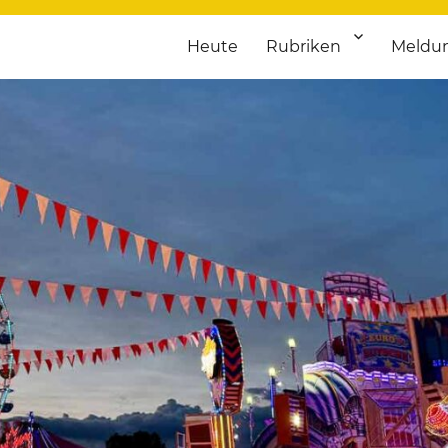
Heute
Rubriken
Meldu
franken. Täglich aktuelle Termine von Kultur bis Sport, von Theater
nstaltungsportal für Hochfran