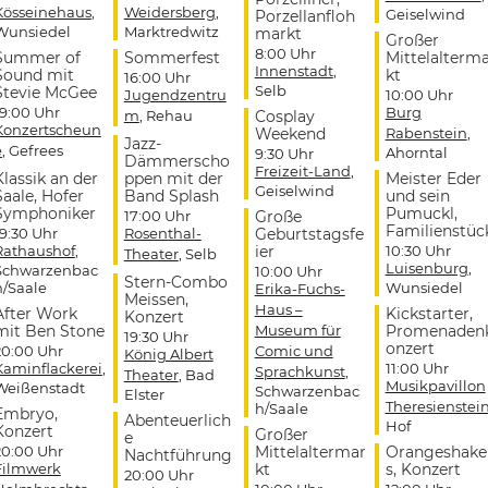
Kösseinehaus
,
Weidersberg
,
Geiselwind
Porzellanfloh
Wunsiedel
Marktredwitz
markt
Großer
8:00 Uhr
Summer of
Sommerfest
Mittelalterm
Innenstadt
,
Sound mit
kt
16:00 Uhr
Selb
Stevie McGee
Jugendzentru
10:00 Uhr
19:00 Uhr
Burg
m
, Rehau
Cosplay
Konzertscheun
Weekend
Rabenstein
,
Jazz-
e
, Gefrees
Ahorntal
9:30 Uhr
Dämmerscho
Freizeit-Land
,
Klassik an der
ppen mit der
Meister Eder
Geiselwind
Saale, Hofer
Band Splash
und sein
Symphoniker
Pumuckl,
17:00 Uhr
Große
Familienstüc
19:30 Uhr
Rosenthal-
Geburtstagsfe
Rathaushof
,
ier
10:30 Uhr
Theater
, Selb
Luisenburg
,
Schwarzenbac
10:00 Uhr
Stern-Combo
h/Saale
Wunsiedel
Erika-Fuchs-
Meissen,
Haus –
After Work
Kickstarter,
Konzert
mit Ben Stone
Museum für
Promenaden
19:30 Uhr
onzert
20:00 Uhr
Comic und
König Albert
Kaminflackerei
,
11:00 Uhr
Sprachkunst
,
Theater
, Bad
Musikpavillon
Weißenstadt
Schwarzenbac
Elster
Theresienstei
h/Saale
Embryo,
Abenteuerlich
Hof
Konzert
Großer
e
20:00 Uhr
Mittelaltermar
Orangeshake
Nachtführung
Filmwerk
kt
s, Konzert
20:00 Uhr