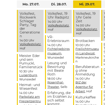
Mo. 27.07.
Di. 28.07.
Mi. 29.07.
Volksfest,
Volksfest, 19
Volksfest, 19
Rockwerk
Uhr Radspitz
Uhr Geile
Schlager
Zeit
14:00 Uhr
Party, Tag
Volksfestplatz
,
14:00 Uhr
der
Volksfestplatz
,
Hof
Generatione
Hof
n
VR-
14:00 Uhr
Erlebnisraum
Brotbacken
Volksfestplatz
,
14:00 Uhr
10:00 Uhr
Hof
Fichtelgebirgs
Freilichtmuseu
museum
,
m Landwüst
,
Meister Eder
Wunsiedel
Markneukirche
und sein
n
Lesung und
Pumuckl,
Bewirtung
Berufsberatun
Familienstück
mit Beate
g ohne
10:30 Uhr
Roth
Anmeldung
Luisenburg
,
18:00 Uhr
14:00 Uhr
Wunsiedel
Rosenthal-
BIZ der
Heimat- und
Theater
, Selb
Agentur für
Wiesenfest
Arbeit
, Hof
Erfahrung, die
14:00 Uhr
im Erzählen zu
Parkplatz am
Kulturkaffee
sich selbst
Freizeitzentru
14:00 Uhr
kommt,