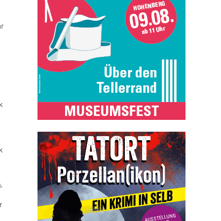
ar
k
k
n
,
r