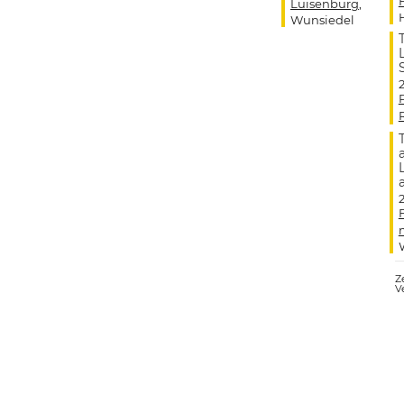
Luisenburg
,
Wunsiedel
Ze
V