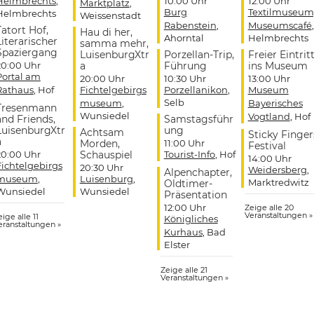
Helmbrechts
,
10:00 Uhr
12:00 Uhr
Marktplatz
,
Burg
Textilmuseum
Helmbrechts
Weissenstadt
Rabenstein
,
Museumscafé
,
Tatort Hof,
Hau di her,
Ahorntal
Helmbrechts
Literarischer
samma mehr,
Spaziergang
LuisenburgXtr
Porzellan-Trip,
Freier Eintrit
20:00 Uhr
a
Führung
ins Museum
Portal am
20:00 Uhr
10:30 Uhr
13:00 Uhr
Rathaus
, Hof
Fichtelgebirgs
Porzellanikon
,
Museum
Selb
museum
,
Bayerisches
Tresenmann
Wunsiedel
Vogtland
, Hof
and Friends,
Samstagsführ
LuisenburgXtr
ung
Achtsam
Sticky Finger
a
Morden,
11:00 Uhr
Festival
20:00 Uhr
Schauspiel
Tourist-Info
, Hof
14:00 Uhr
Fichtelgebirgs
20:30 Uhr
Weidersberg
,
Alpenchapter,
museum
,
Luisenburg
,
Marktredwitz
Oldtimer-
Wunsiedel
Wunsiedel
Präsentation
12:00 Uhr
Zeige alle 20
Veranstaltungen »
ige alle 11
Königliches
eranstaltungen »
Kurhaus
, Bad
Elster
Zeige alle 21
Veranstaltungen »