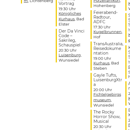
Porzellanikon
,
m
, Lichtenberg
Vortrag
Hohenberg
19:30 Uhr
Feierabend-
Königliches
Radtour,
Kurhaus
, Bad
ADFC
Elster
17:30 Uhr
Der Da Vinci
Kugelbrunnen
,
Code –
Hof
Sakrileg,
TransAustralia,
Schauspiel
Reisedokume
20:30 Uhr
ntation
Luisenburg
,
19:00 Uhr
Wunsiedel
Kurhaus
, Bad
Steben
Gayle Tufts,
LuisenburgXtr
a
20:00 Uhr
Fichtelgebirgs
museum
,
Wunsiedel
The Rocky
Horror Show,
Musical
20:30 Uhr