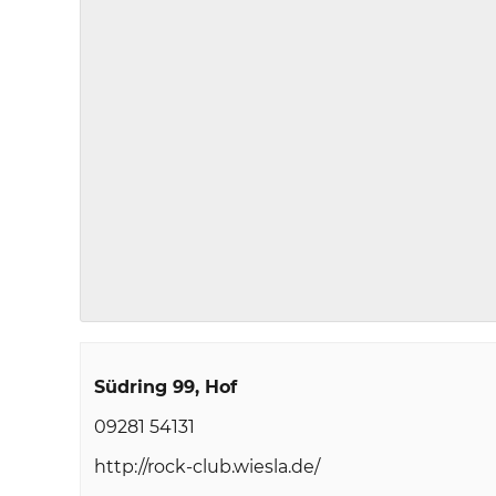
Südring 99
Hof
09281 54131
http://rock-club.wiesla.de/