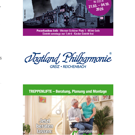
,
t
s