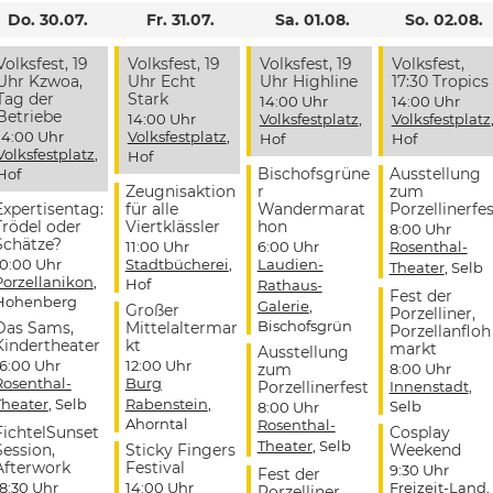
Do. 30.07.
Fr. 31.07.
Sa. 01.08.
So. 02.08.
Volksfest, 19
Volksfest, 19
Volksfest, 19
Volksfest,
Uhr Kzwoa,
Uhr Echt
Uhr Highline
17:30 Tropics
Tag der
Stark
14:00 Uhr
14:00 Uhr
Betriebe
14:00 Uhr
Volksfestplatz
,
Volksfestplatz
14:00 Uhr
Volksfestplatz
,
Hof
Hof
Volksfestplatz
,
Hof
Bischofsgrüne
Ausstellung
Hof
Zeugnisaktion
r
zum
Expertisentag:
für alle
Wandermarat
Porzellinerfes
Trödel oder
Viertklässler
hon
8:00 Uhr
Schätze?
11:00 Uhr
6:00 Uhr
Rosenthal-
10:00 Uhr
Stadtbücherei
,
Laudien-
Theater
, Selb
Porzellanikon
,
Hof
Rathaus-
Fest der
Hohenberg
Galerie
,
Großer
Porzelliner,
Bischofsgrün
Das Sams,
Mittelaltermar
Porzellanfloh
Kindertheater
kt
markt
Ausstellung
16:00 Uhr
12:00 Uhr
zum
8:00 Uhr
Rosenthal-
Burg
Porzellinerfest
Innenstadt
,
Theater
, Selb
Rabenstein
,
Selb
8:00 Uhr
Ahorntal
Rosenthal-
FichtelSunset
Cosplay
Theater
, Selb
Session,
Sticky Fingers
Weekend
Afterwork
Festival
9:30 Uhr
Fest der
18:30 Uhr
14:00 Uhr
Freizeit-Land
,
Porzelliner,