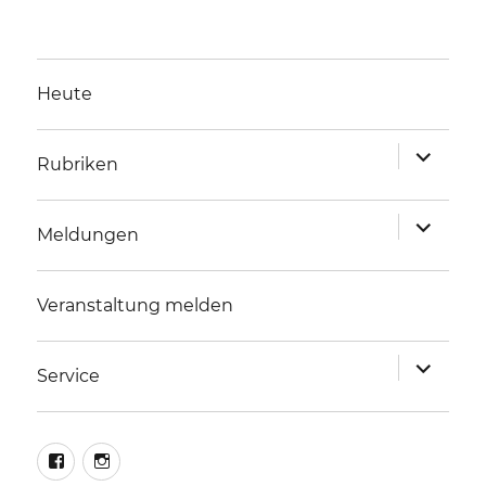
Heute
Unterme
Rubriken
anzeigen
Unterme
Meldungen
anzeigen
Veranstaltung melden
Unterme
Service
anzeigen
facebook
instagram