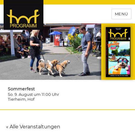
MENÜ
hof-programm – das
Veranstaltungsportal für
Hochfranken
Sommerfest
So. 9. August um 11:00
Uhr
Tierheim
, Hof
« Alle Veranstaltungen