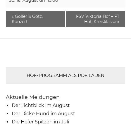
So. 16. August um 15:00
«
Goller & Götz,
FSV Viktoria Hof – FT
Konzert
Hof, Kreisklasse
»
HOF-PROGRAMM ALS PDF LADEN
Aktuelle Meldungen
Der Lichtblick im August
Der Dicke Hund im August
Die Hofer Spitzen im Juli