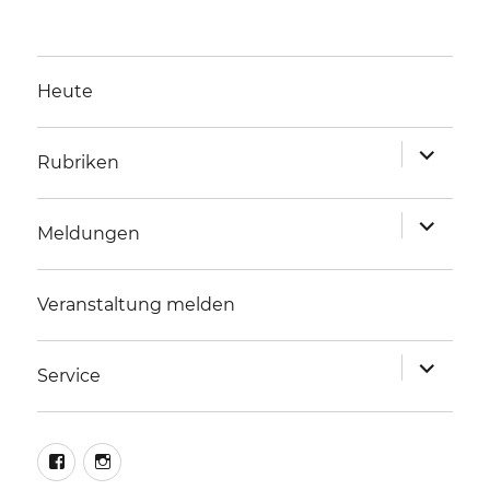
Heute
Unterme
Rubriken
anzeigen
Unterme
Meldungen
anzeigen
Veranstaltung melden
Unterme
Service
anzeigen
facebook
instagram