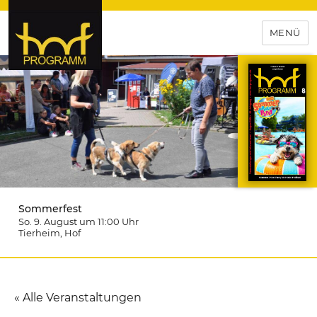
MENÜ
hof-programm – das
Veranstaltungsportal für
Hochfranken
Sommerfest
So. 9. August um 11:00
Uhr
Tierheim
, Hof
« Alle Veranstaltungen